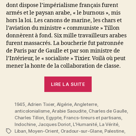
dont dispose l’impérialisme français furent
armés et le paysan arabe, « le burnous », mis
hors la loi. Les canons de marine, les chars et
l’aviation du ministre « communiste » Tillon
donnèrent à fond. Six mille travailleurs arabes
furent massacrés. La boucherie fut patronnée
de Paris par de Gaulle et par son ministre de
l’Intérieur, le « socialiste » Tixier. Voilà où peut
mener la honte de la collaboration de classe.
« Algérie,
LIRE LA SUITE
Syrie,
Liban
1945
,
Adrien Tixier
,
Algérie
,
Angleterre
:
,
anticolonialisme
,
Arabie Saoudite
,
Charles de Gaulle
,
Droit
Charles Tillon
,
Egypte
,
Francs-tireurs et partisans
,
des
Indochine
,
Jacques Doriot
,
L'Humanité
,
La Vérité
,
Peuples
Liban
,
Moyen-Orient
,
Oradour-sur-Glane
,
Palestine
,
Étiquettes