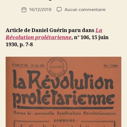
i
Auteur
sur
16/12/2019
Aucun commentaire
N
Date
de
Daniel
e
de
l’article
Guérin
d
l’article
:
ji
Article de Daniel Guérin paru dans
La
La
b
Révolution prolétarienne
, n° 106, 15 juin
comédie
1930, p. 7-8
de
la
« Constitu
syrienne