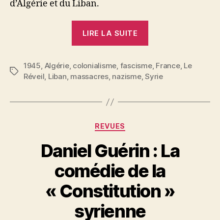
d’Algérie et du Liban.
« A.
LIRE LA SUITE
:
Les
1945
,
Algérie
,
colonialisme
,
fascisme
événements
,
France
,
Le
Étiquettes
Réveil
,
Liban
,
massacres
,
nazisme
,
Syrie
d’Algérie
et
du
Liban »
Catégories
REVUES
Daniel Guérin : La
comédie de la
P
« Constitution »
a
r
syrienne
S