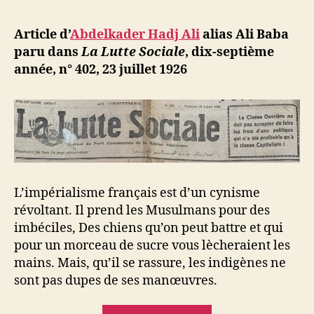
l’article
d
l’article
ji
Article d’
Abdelkader Hadj Ali
alias Ali Baba
b
paru dans
La Lutte Sociale
, dix-septième
année, n° 402, 23 juillet 1926
L’impérialisme français est d’un cynisme
révoltant. Il prend les Musulmans pour des
imbéciles, Des chiens qu’on peut battre et qui
pour un morceau de sucre vous lècheraient les
mains. Mais, qu’il se rassure, les indigènes ne
sont pas dupes de ses manœuvres.
« Abdelkader