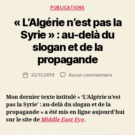
syrienne »
Catégories
PUBLICATIONS
« L’Algérie n’est pas la
Syrie » : au-delà du
P
slogan et de la
a
r
propagande
S
i
Auteur
sur
22/11/2019
Aucun commentaire
N
Date
de
«
e
de
l’article
L’Algérie
d
l’article
n’est
ji
Mon dernier texte intitulé « ‘L’Algérie n’est
pas
b
pas la Syrie’ : au-delà du slogan et de la
la
propagande » a été mis en ligne aujourd’hui
Syrie
sur le site de
Middle East Eye
.
»
:
au-