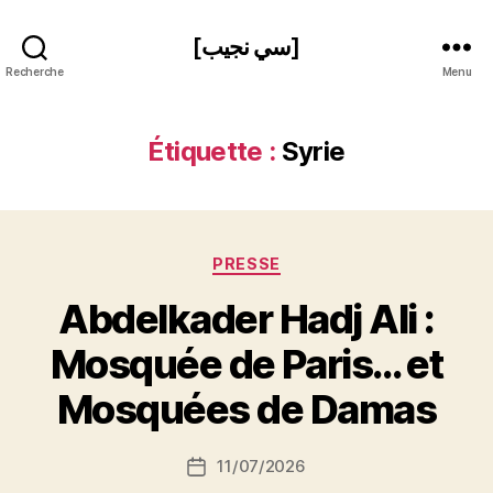
[سي نجيب]
Recherche
Menu
Étiquette :
Syrie
Catégories
PRESSE
Abdelkader Hadj Ali :
P
Mosquée de Paris… et
a
r
Mosquées de Damas
S
i
Auteur
11/07/2026
N
Date
de
e
de