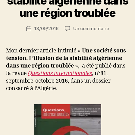
stabilité algérienne dans
a
la
r
une région troublée
propagande »
S
i
Auteur
sur
13/09/2016
Un commentaire
N
Date
de
Une
e
de
l’article
société
d
l’article
sous
ji
Mon dernier article intitulé
« Une société sous
tension.
b
tension. L’illusion de la stabilité algérienne
L’illusion
dans une région troublée »
, a été publié dans
de
la revue
Questions internationales
, n°81,
la
septembre-octobre 2016, dans un dossier
stabilité
consacré à l’Algérie.
algérienne
dans
une
région
troublée