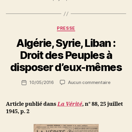
la
stabilité
algérienne
P
Catégories
dans
PRESSE
a
une
r
Algérie, Syrie, Liban :
région
N
e
troublée »
Droit des Peuples à
d
ji
disposer d’eux-mêmes
b
S
Auteur
sur
10/05/2016
Aucun commentaire
i
Date
de
Algérie,
d
de
l’article
Syrie,
i
l’article
Liban
M
Article publié dans
La Vérité
, n° 88, 25 juillet
:
o
1945, p. 2
Droit
u
des
s
Peuples
s