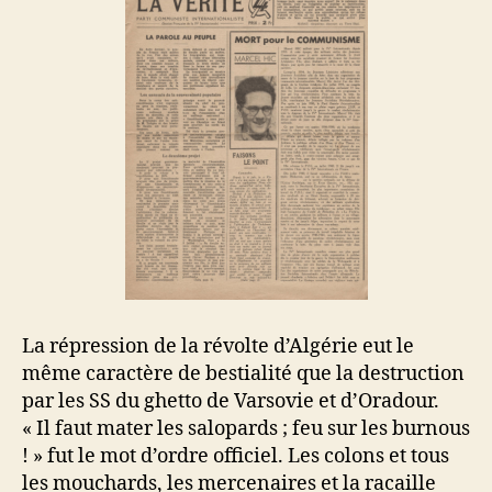
à
a
disposer
d’eux-
mêmes
La répression de la révolte d’Algérie eut le
même caractère de bestialité que la destruction
par les SS du ghetto de Varsovie et d’Oradour.
« Il faut mater les salopards ; feu sur les burnous
! » fut le mot d’ordre officiel. Les colons et tous
les mouchards, les mercenaires et la racaille