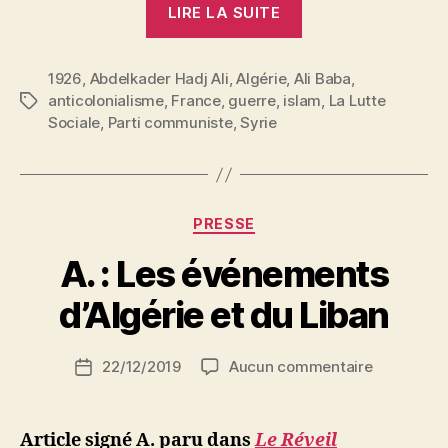
LIRE LA SUITE
Hadj
Ali
1926
,
Abdelkader Hadj Ali
,
Algérie
,
Ali Baba
:
,
anticolonialisme
,
France
,
guerre
,
islam
,
La Lutte
Étiquettes
Mosquée
Sociale
,
Parti communiste
,
Syrie
de
Paris…
et
Mosquées
Catégories
PRESSE
de
P
A. : Les événements
Damas »
a
r
d’Algérie et du Liban
S
i
Auteur
sur
22/12/2019
Aucun commentaire
N
Date
de
A.
e
de
l’article
:
d
l’article
Les
ji
Article signé A. paru dans
Le Réveil