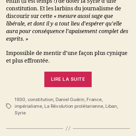
enfin (il est temps !) de doter la Syrie d’une
constitution. Et les larbins du journalisme de
discourir sur cette
« mesure aussi sage que
libérale, et dont il y a tout lieu d’espérer qu’elle
aura pour conséquence l’apaisement complet des
esprits. »
Impossible de mentir d’une façon plus cynique
et plus effrontée.
« Daniel
LIRE LA SUITE
Guérin
:
1930
,
constitution
,
Daniel Guérin
,
France
La
,
impérialisme
,
La Révolution prolétarienne
,
Liban
,
Étiquettes
comédie
Syrie
de
la
« Constitution »