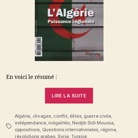
En voici le résumé :
« Une
LIRE LA SUITE
société
sous
Algérie
,
clivages
,
conflit
,
élites
,
guerre civile
tension.
,
indépendance
,
inégalités
,
Nedjib Sidi Moussa
,
L’illusion
Étiquettes
oppositions
,
Questions internationales
,
régime
,
de
révolutions arabes
,
Syrie
,
Tunisie