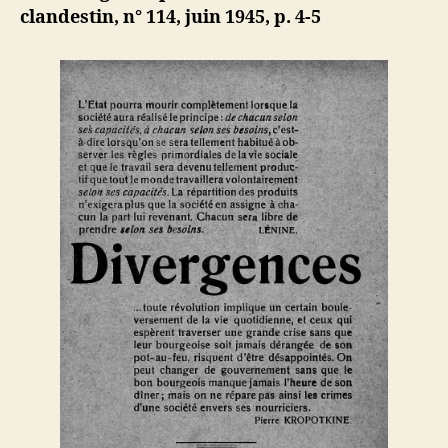
événemen
b
clandestin, n° 114, juin 1945, p. 4-5
d’Algérie
et
du
Liban