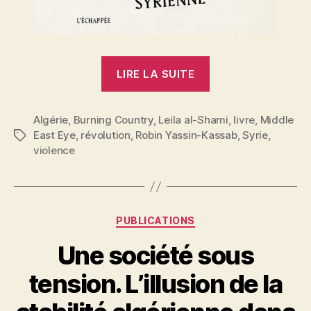
« «
LIRE LA SUITE
L’Algérie
n’est
Algérie
,
Burning Country
,
Leila al-Shami
pas
,
livre
,
Middle
East Eye
,
révolution
,
Robin Yassin-Kassab
,
Syrie
,
Étiquettes
la
violence
Syrie
»
:
au-
Catégories
PUBLICATIONS
delà
Une société sous
du
slogan
tension. L’illusion de la
et
P
de