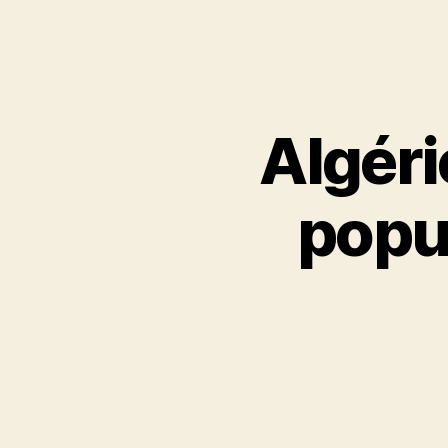
Algéri
popul