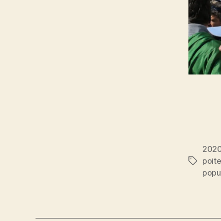
202
poite
Étiquett
popu