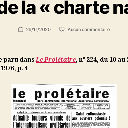
 de la « charte n
a
r
S
i
Auteur
sur
26/11/2020
Aucun commentaire
N
Date
de
L’Algérie
e
de
l’article
de
d
l’article
la
ji
« charte
b
le paru dans
Le Prolétaire
,
n° 224, du 10 au 
national
 1976, p. 4