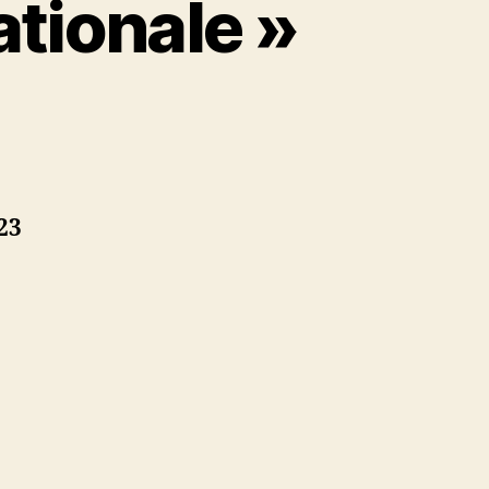
ationale »
23
e »