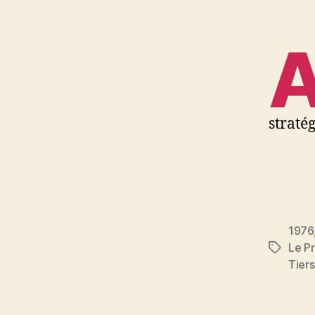
straté
1976
Le Pr
Étiquett
Tier