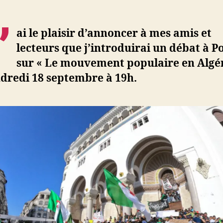
mouvem
d
l’article
populair
ji
’
en
b
ai
le plaisir d’annoncer à mes amis et
Algérie
lecteurs que j’introduirai un débat à Po
:
sur « Le mouvement populaire en Algér
débat
à
dredi 18 septembre à 19h.
Poitiers
le
18
septem