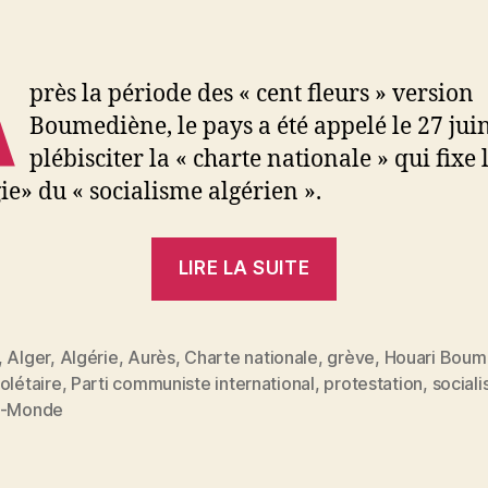
A
près la période des « cent fleurs » version
Boumediène, le pays a été appelé le 27 jui
plébisciter la « charte nationale » qui fixe 
gie» du « socialisme algérien ».
« L’Algérie
LIRE LA SUITE
de
la
« charte
,
Alger
,
Algérie
,
Aurès
,
Charte nationale
,
grève
,
Houari Boum
olétaire
,
Parti communiste international
,
protestation
,
social
nationale » »
es
s-Monde