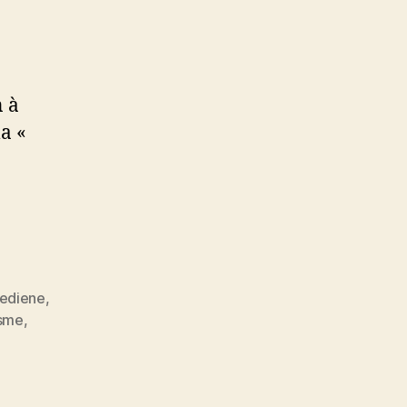
n à
la «
ediene
,
isme
,