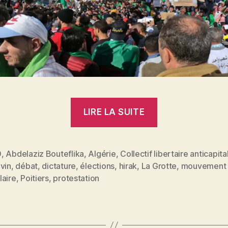
« Le
LIRE LA SUITE
mouvement
populaire
en
0
,
Abdelaziz Bouteflika
,
Algérie
,
Collectif libertaire anticapita
vin
,
débat
,
dictature
,
élections
,
hirak
,
La Grotte
,
mouvement
Algérie
es
laire
,
Poitiers
,
protestation
:
débat
à