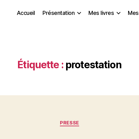
Accueil
Présentation
Mes livres
Mes
Étiquette :
protestation
Catégories
PRESSE
P