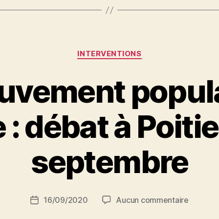
Catégories
INTERVENTIONS
uvement popula
 : débat à Poitie
P
septembre
a
r
S
i
Auteur
sur
16/09/2020
Aucun commentaire
N
Date
de
Le
e
de
l’article