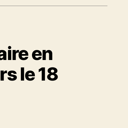
ire en
rs le 18