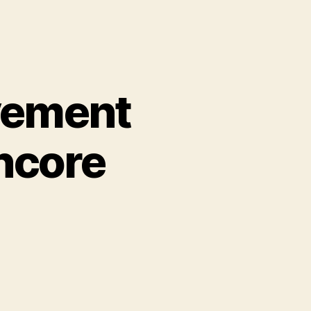
uvement
encore