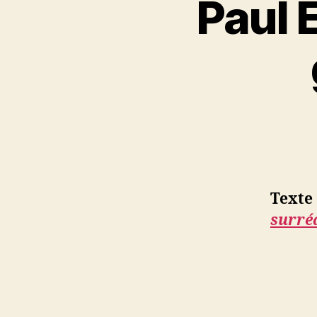
Paul E
Texte
surréa