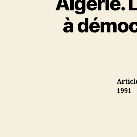
Algérie. 
à démocr
Artic
1991