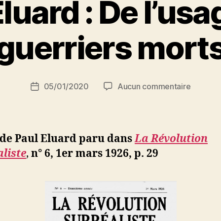
luard : De l’us
P
guerriers mort
a
r
S
i
Auteur
sur
05/01/2020
Aucun commentaire
N
Date
de
Paul
e
de
l’article
Eluard
d
l’article
:
ji
De
b
 de Paul Eluard paru dans
La Révolution
l’usage
liste
,
n° 6, 1er mars 1926, p. 29
des
guerrier
morts