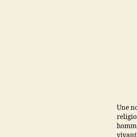
Une no
religi
hommes
vivant