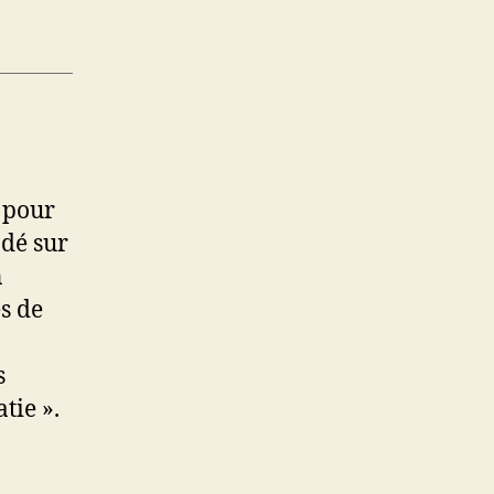
e pour
ndé sur
n
s de
s
tie ».