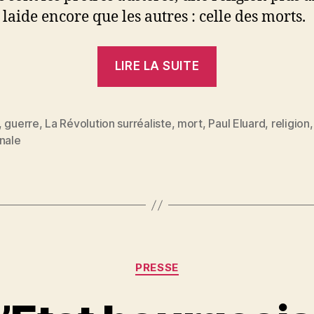
 laide encore que les autres : celle des morts.
« Paul
LIRE LA SUITE
Eluard
:
De
,
guerre
,
La Révolution surréaliste
,
mort
,
Paul Eluard
,
religion
es
nale
l’usage
des
guerriers
morts »
Catégories
PRESSE