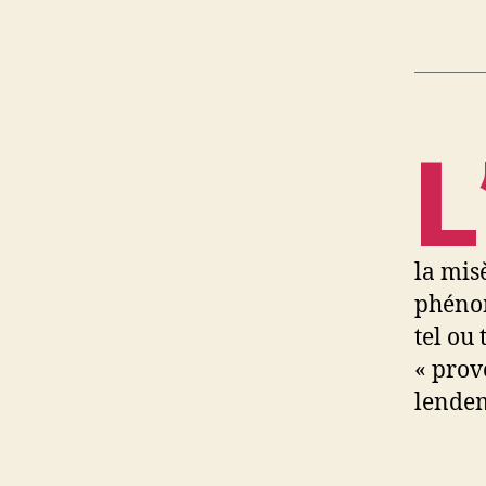
L
la misè
phéno
tel ou
« prov
lendem