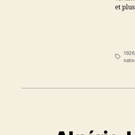
et plus
1926
Étiquett
natio