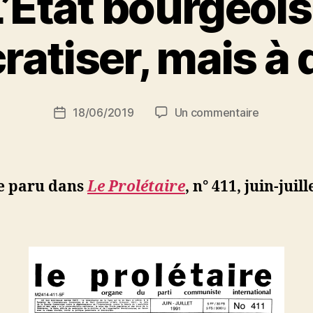
L’Etat bourgeois
P
atiser, mais à d
a
r
S
i
Auteur
sur
18/06/2019
Un commentaire
N
Date
de
Algérie.
e
de
l’article
L’Etat
d
l’article
bourgeois
ji
n’est
b
le paru dans
Le Prolétaire
, n° 411, juin-juill
pas
à
démocrati
mais
à
détruire
!