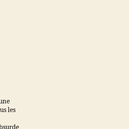
 une
us les
absurde