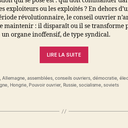
stion qui se pose est : qui doit commander dan
les exploiteurs ou les exploités ? En dehors d’
période révolutionnaire, le conseil ouvrier n’a
se maintenir : il disparaît ou il se transforme 
 un organe inoffensif, de type syndical.
« Les
LIRE LA SUITE
conseils
des
travailleurs »
,
Allemagne
,
assemblées
,
conseils ouvriers
,
démocratie
,
élec
es
gne
,
Hongrie
,
Pouvoir ouvrier
,
Russie
,
socialisme
,
soviets