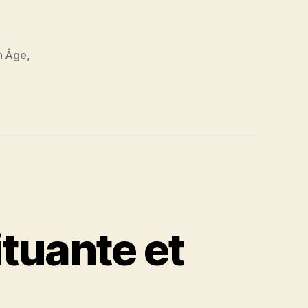
n Âge
,
ituante et