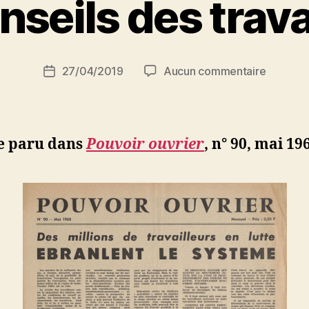
nseils des trava
a
r
S
i
Auteur
sur
27/04/2019
Aucun commentaire
N
Date
de
Les
e
de
l’article
conseils
d
l’article
des
ji
travaille
b
le paru dans
Pouvoir ouvrier
, n° 90, mai 19