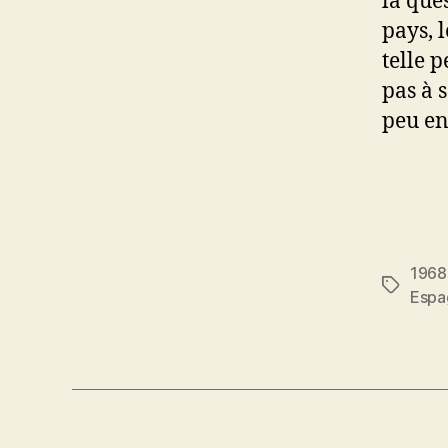
la que
pays, 
telle 
pas à 
peu en
1968
Étiquett
Espa