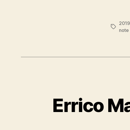
2019
Étiquett
note 
Errico Ma