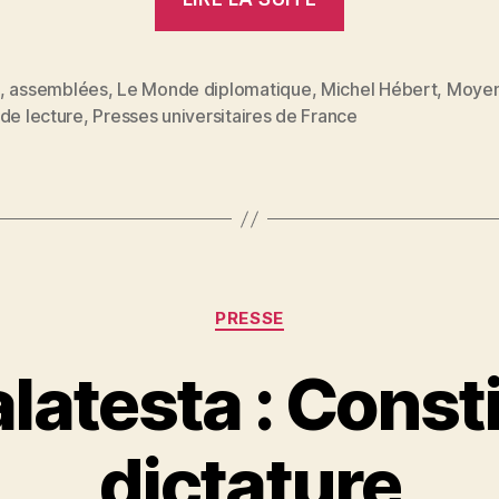
Hébert
:
La
,
assemblées
,
Le Monde diplomatique
,
Michel Hébert
,
Moye
es
de lecture
,
Presses universitaires de France
Voix
du
peuple »
Catégories
PRESSE
latesta : Const
P
dictature
a
r