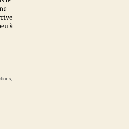
s le
une
rrive
peu à
tions
,