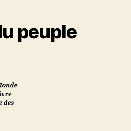
du peuple
Monde
ivre
e des