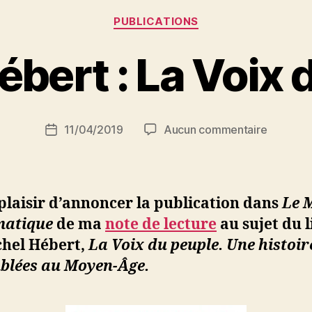
Catégories
PUBLICATIONS
P
ébert : La Voix 
a
r
S
i
Auteur
sur
11/04/2019
Aucun commentaire
N
Date
de
Michel
e
de
l’article
Hébert
d
l’article
:
ji
La
b
e plaisir d’annoncer la publication dans
Le 
Voix
matique
de ma
note de lecture
au sujet du l
du
chel Hébert,
La Voix du peuple. Une histoir
peuple
blées au Moyen-Âge.