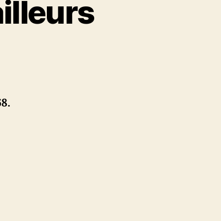
illeurs
urs
68.