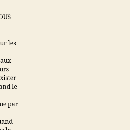
TOUS
ur les
 aux
urs
exister
and le
que par
quand