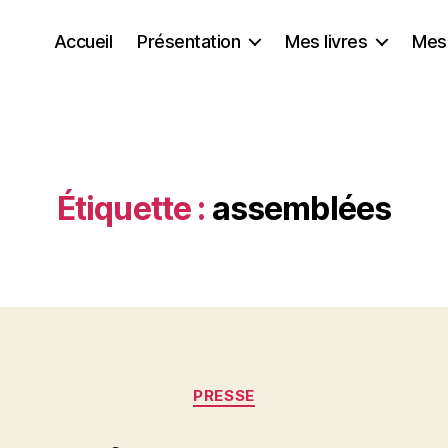
Accueil
Présentation
Mes livres
Mes
Étiquette :
assemblées
Catégories
PRESSE
P