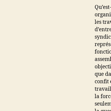
Qu’est
organi
les tr
d’entr
syndic
représ
foncti
assemb
objecti
que da
confit 
travai
la for
seulem