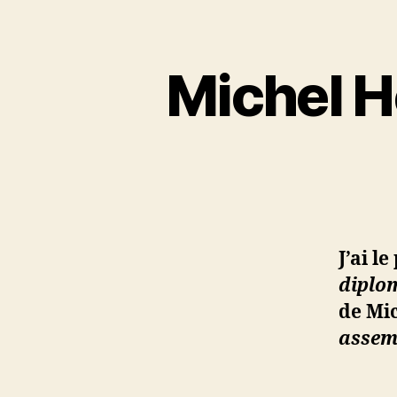
Michel H
J’ai l
diplo
de Mi
assem