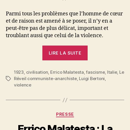
Parmi tous les problèmes que l’homme de cœur
et de raison est amené à se poser, il n’y en a
peut-être pas de plus délicat, important et
troublant aussi que celui de la violence.
« Errico
LIRE LA SUITE
Malatesta
et
1923
,
civilisation
,
Errico Malatesta
,
fascisme
Luigi
,
Italie
,
Le
Réveil communiste-anarchiste
,
Luigi Bertoni
,
Étiquettes
Bertoni
violence
:
Le
problème
de
Catégories
PRESSE
la
P
Errico Malatesta : La
violence »