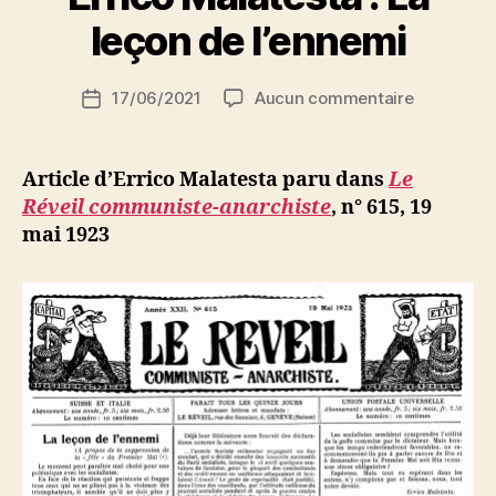
a
r
leçon de l’ennemi
S
i
Auteur
sur
17/06/2021
Aucun commentaire
N
Date
de
Errico
e
de
l’article
Malatesta
d
l’article
:
ji
Article d’Errico Malatesta paru dans
Le
La
b
Réveil communiste-anarchiste
,
n° 615, 19
leçon
mai 1923
de
l’ennemi