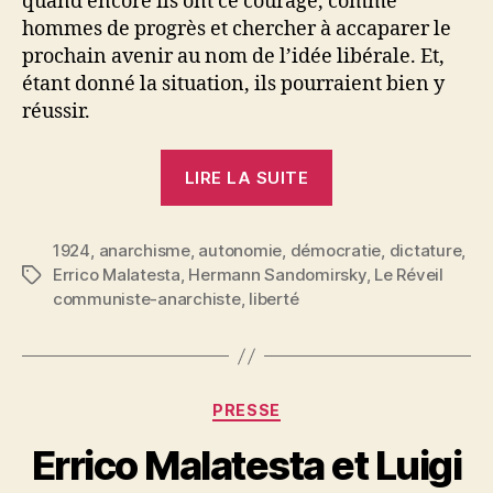
quand encore ils ont ce courage, comme
hommes de progrès et chercher à accaparer le
prochain avenir au nom de l’idée libérale. Et,
étant donné la situation, ils pourraient bien y
réussir.
« Errico
LIRE LA SUITE
Malatesta
:
1924
,
anarchisme
,
autonomie
,
démocratie
Démocratie
,
dictature
,
Errico Malatesta
,
Hermann Sandomirsky
,
Le Réveil
Étiquettes
et
communiste-anarchiste
,
liberté
anarchie »
Catégories
PRESSE
Errico Malatesta et Luigi
P