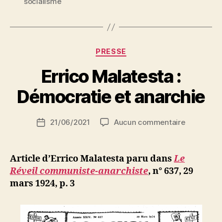
socialisme
parlementarisme
Catégories
PRESSE
P
Errico Malatesta :
a
r
Démocratie et anarchie
S
i
Auteur
sur
21/06/2021
Aucun commentaire
N
Date
de
Errico
e
de
l’article
Malatesta
d
l’article
:
ji
Article d’Errico Malatesta paru dans
Le
Démocrati
b
Réveil communiste-anarchiste
, n° 637, 29
et
mars 1924, p. 3
anarchie