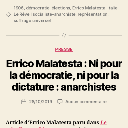
:
1906
,
démocratie
,
élections
,
Errico Malatesta
Le
,
Italie
,
Le Réveil socialiste-anarchiste
,
représentation
,
Étiquettes
suffrage
suffrage universel
universel »
Catégories
PRESSE
Errico Malatesta : Ni pour
P
la démocratie, ni pour la
a
r
dictature : anarchistes
S
i
Auteur
sur
28/10/2019
Aucun commentaire
N
Date
de
Errico
e
de
l’article
Malatesta
d
l’article
:
ji
Article d’Errico Malatesta paru dans
Le
Ni
b