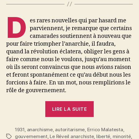
D
es rares nouvelles qui par hasard me
parviennent, je remarque que certains
camarades soutiennent à nouveau que
pour faire triompher l’anarchie, il faudra,
quand la révolution éclatera, obliger les gens à
faire comme nous le voulons, jusqu’au moment
où ils seront convaincus que nous avions raison
et feront spontanément ce qu’au début nous les
forcions à faire. En un mot, nous remplirions le
rôle de gouvernement.
« Errico
LIRE LA SUITE
Malatesta
:
1931
,
anarchisme
,
autoritarisme
,
Errico Malatesta
Répétitions
,
gouvernement
,
Le Réveil anarchiste
,
liberté
,
minorité
,
Étiquettes
autoritaires »