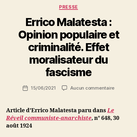
Catégories
PRESSE
Errico Malatesta :
Opinion populaire et
criminalité. Effet
P
moralisateur du
a
r
fascisme
S
i
Auteur
sur
15/06/2021
Aucun commentaire
N
Date
de
Errico
e
de
l’article
Malatesta
d
l’article
:
ji
Article d’Errico Malatesta paru dans
Le
Opinion
b
Réveil communiste-anarchiste
, n° 648, 30
populaire
août 1924
et
criminalité