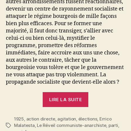
autres arrondissements fussent réactionnaires,
devenir un centre de rayonnement socialiste et
attaquer le régime bourgeois de mille façons
bien plus efficaces. Pour se former une
majorité, il faut donc transiger, s’allier avec
celui-ci ou bien celui-là, mystifier le
programme, promettre des réformes
immédiates, faire accroire aux uns une chose,
aux autres le contraire, tâcher que la
bourgeoisie vous tolère et que le gouvernement
ne vous attaque pas trop violemment. La
propagande socialiste que devient-elle alors ?
« Errico
LIRE LA SUITE
Malatesta
:
1925
,
action directe
,
agitation
,
élections
Socialisme
,
Errico
Malatesta
,
Le Réveil communiste-anarchiste
,
parti
,
Étiquettes
et