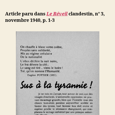
Mentalité
e
de
l’article
de
d
l’article
vaincus
ji
Article paru dans
Le Réveil
clandestin, n° 3,
b
novembre 1940, p. 1-3