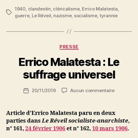
vaincus »
1940
,
clandestin
,
cléricalisme
,
Errico Malatesta
,
Étiquettes
guerre
,
Le Réveil
,
nazisme
,
socialisme
,
tyrannie
Catégories
PRESSE
P
Errico Malatesta : Le
a
r
suffrage universel
S
i
Auteur
sur
20/11/2019
Aucun commentaire
N
Date
de
Errico
e
de
l’article
Malatesta
d
l’article
:
ji
Article d’Errico Malatesta paru en deux
Le
b
parties dans
Le Réveil socialiste-anarchiste
,
suffrage
n° 161,
24 février 1906
et n° 162,
10 mars 1906
.
universel