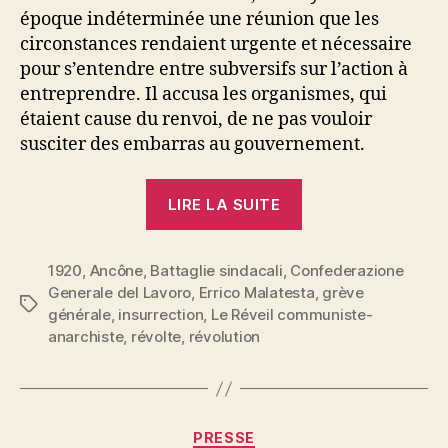
époque indéterminée une réunion que les
circonstances rendaient urgente et nécessaire
pour s’entendre entre subversifs sur l’action à
entreprendre. Il accusa les organismes, qui
étaient cause du renvoi, de ne pas vouloir
susciter des embarras au gouvernement.
« Errico
LIRE LA SUITE
Malatesta
:
1920
,
Ancône
,
Battaglie sindacali
,
Confederazione
Révoltes
Generale del Lavoro
,
Errico Malatesta
,
grève
et
Étiquettes
générale
,
insurrection
,
Le Réveil communiste-
révolutions »
anarchiste
,
révolte
,
révolution
Catégories
PRESSE