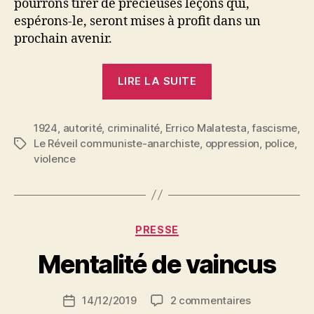
pourrons tirer de précieuses leçons qui,
espérons-le, seront mises à profit dans un
prochain avenir.
« Errico
LIRE LA SUITE
Malatesta
:
1924
,
autorité
,
criminalité
,
Errico Malatesta
Opinion
,
fascisme
,
Le Réveil communiste-anarchiste
,
oppression
,
police
,
Étiquettes
populaire
violence
et
criminalité.
Effet
moralisateur
P
Catégories
PRESSE
a
du
r
Mentalité de vaincus
fascisme »
S
i
Auteur
sur
14/12/2019
2 commentaires
N
Date
de