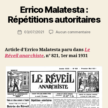
P
Errico Malatesta :
a
r
Répétitions autoritaires
S
i
Auteur
sur
03/07/2021
Aucun commentaire
N
Date
de
Errico
e
de
l’article
Malatesta
d
l’article
:
ji
Article d’Errico Malatesta paru dans
Le
Répétition
b
Réveil anarchiste
, n° 821, 1er mai 1931
autoritair