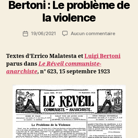
Bertoni : Le problème de
a
r
la violence
S
i
Auteur
sur
19/06/2021
Aucun commentaire
N
Date
de
Errico
e
de
l’article
Malatesta
d
l’article
et
ji
Textes d’Errico Malatesta et
Luigi Bertoni
Luigi
b
parus dans
Le Réveil communiste-
Bertoni
anarchiste
, n° 623, 15 septembre 1923
:
Le
problème
de
la
violence