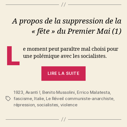
A propos de la suppression de la
« fête » du Premier Mai (1)
L
e moment peut paraître mal choisi pour
une polémique avec les socialistes.
« Errico
LIRE LA SUITE
Malatesta
:
1923
,
Avanti !
,
Benito Mussolini
,
Errico Malatesta
La
,
fascisme
,
Italie
,
Le Réveil communiste-anarchiste
,
Étiquettes
leçon
répression
,
socialistes
,
violence
de
l’ennemi »