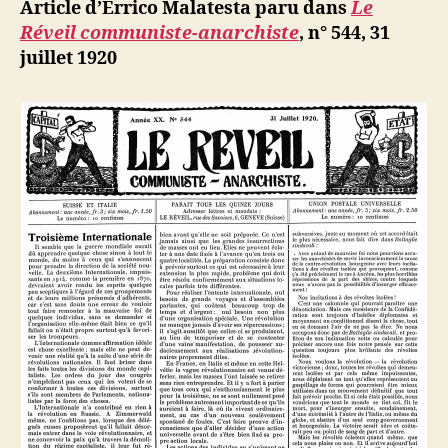
ji
Article d’Errico Malatesta paru dans
Le
Révoltes
b
Réveil communiste-anarchiste
, n° 544, 31
et
juillet 1920
révolution