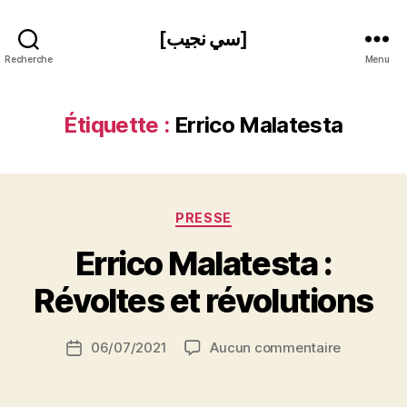
[سي نجيب]
Recherche
Menu
Étiquette :
Errico Malatesta
Catégories
PRESSE
P
Errico Malatesta :
a
r
Révoltes et révolutions
S
i
Auteur
sur
06/07/2021
Aucun commentaire
N
Date
de
Errico
e
de
l’article
Malatesta
d
l’article
: