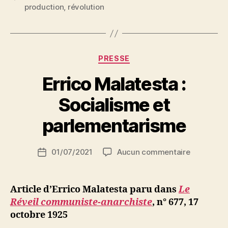
production
,
révolution
Catégories
PRESSE
Errico Malatesta :
P
Socialisme et
a
r
parlementarisme
S
i
Auteur
sur
01/07/2021
Aucun commentaire
N
Date
de
Errico
e
de
l’article
Malatesta
d
l’article
:
ji
Article d’Errico Malatesta paru dans
Le
Socialism
b
Réveil communiste-anarchiste
,
n° 677, 17
et
octobre 1925
parlement