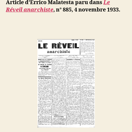
ji
Article d’Errico Malatesta paru dans
Le
Anarchiste
b
Réveil anarchiste
, n° 885, 4 novembre 1933.
et
élections