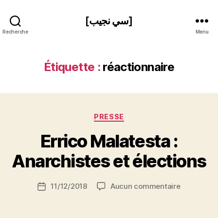
[سي نجيب]
Recherche
Menu
Étiquette :
réactionnaire
Catégories
PRESSE
P
Errico Malatesta :
a
r
Anarchistes et élections
S
i
Auteur
sur
11/12/2018
Aucun commentaire
N
Date
de
Errico
e
de
l’article
Malatesta
d
l’article
: