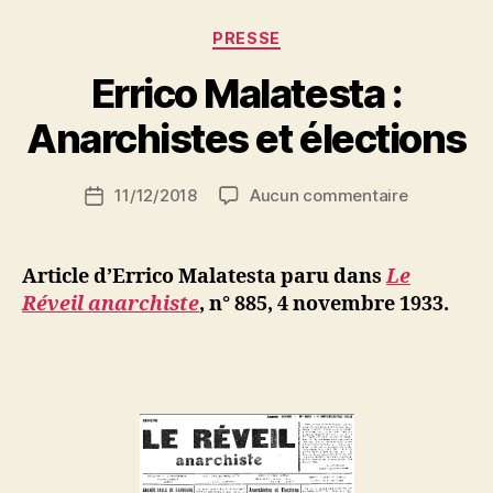
Catégories
PRESSE
P
Errico Malatesta :
a
r
Anarchistes et élections
S
i
Auteur
sur
11/12/2018
Aucun commentaire
N
Date
de
Errico
e
de
l’article
Malatesta
d
l’article
:
ji
Article d’Errico Malatesta paru dans
Le
Anarchiste
b
Réveil anarchiste
, n° 885, 4 novembre 1933.
et
élections