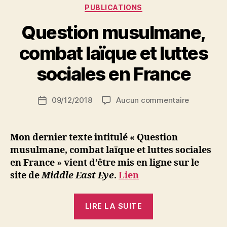
Catégories
PUBLICATIONS
Question musulmane,
P
combat laïque et luttes
a
r
sociales en France
S
i
Auteur
sur
09/12/2018
Aucun commentaire
N
Date
de
Question
e
de
l’article
musulman
d
l’article
combat
ji
Mon dernier texte intitulé « Question
laïque
b
musulmane, combat laïque et luttes sociales
et
en France » vient d’être mis en ligne sur le
luttes
site de
Middle East Eye
.
Lien
sociales
en
« Question
France
LIRE LA SUITE
musulmane,