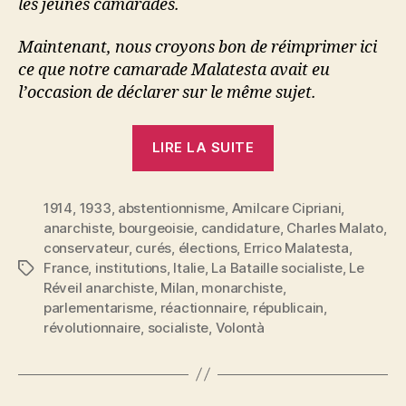
les jeunes camarades.
Maintenant, nous croyons bon de réimprimer ici
ce que notre camarade Malatesta avait eu
l’occasion de déclarer sur le même sujet.
« Errico
LIRE LA SUITE
Malatesta
:
1914
,
1933
,
abstentionnisme
,
Amilcare Cipriani
Anarchistes
,
anarchiste
,
bourgeoisie
,
candidature
,
Charles Malato
,
et
conservateur
,
curés
,
élections
,
Errico Malatesta
,
élections »
France
,
institutions
,
Italie
,
La Bataille socialiste
,
Le
Étiquettes
Réveil anarchiste
,
Milan
,
monarchiste
,
parlementarisme
,
réactionnaire
,
républicain
,
révolutionnaire
,
socialiste
,
Volontà