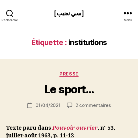
[سي نجيب]
Recherche
Menu
Étiquette :
institutions
P
Catégories
PRESSE
a
r
Le sport…
S
i
Auteur
sur
01/04/2021
2 commentaires
N
Date
de
Le
e
de
l’article
sport…
d
l’article
ji
Texte paru dans
Pouvoir ouvrier
, n° 53,
b
juillet-août 1963, p. 11-12