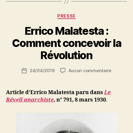
Catégories
PRESSE
Errico Malatesta :
P
Comment concevoir la
a
r
Révolution
S
i
Auteur
sur
24/04/2019
Aucun commentaire
N
Date
de
Errico
e
de
l’article
Malatesta
d
l’article
:
ji
Article d’Errico Malatesta paru dans
Le
Comment
b
Réveil anarchiste
, n° 791, 8 mars 1930
.
concevoir
la
Révolutio