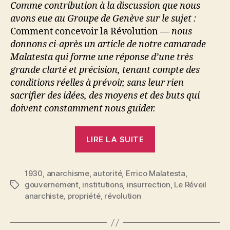
Comme contribution à la discussion que nous
avons eue au Groupe de Genève sur le sujet :
Comment concevoir la Révolution
— nous
donnons ci­-après un article de notre camarade
Malatesta qui forme une réponse d’une très
grande clarté et précision, tenant compte des
conditions réelles à prévoir, sans leur rien
sacrifier des idées, des moyens et des buts qui
doivent constamment nous guider.
« Errico
LIRE LA SUITE
Malatesta
:
1930
,
anarchisme
,
autorité
,
Errico Malatesta
Comment
,
gouvernement
,
institutions
,
insurrection
,
Le Réveil
Étiquettes
concevoir
anarchiste
,
propriété
,
révolution
la
Révolution »