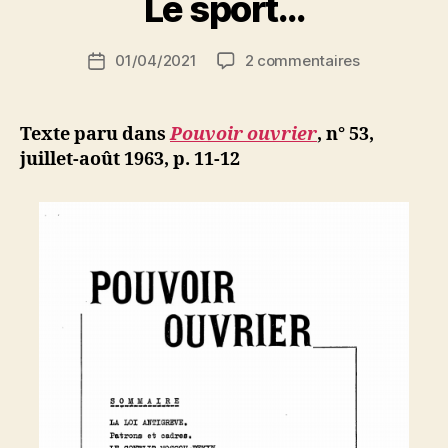
Le sport…
S
i
Auteur
sur
01/04/2021
2 commentaires
N
Date
de
Le
e
de
l’article
sport…
d
l’article
ji
Texte paru dans
Pouvoir ouvrier
, n° 53,
b
juillet-août 1963, p. 11-12