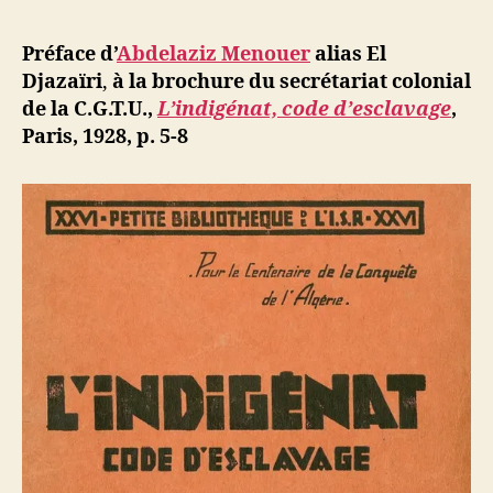
l’article
d
l’article
ji
Préface d’
Abdelaziz Menouer
alias El
b
Djazaïri
,
à la brochure
du secrétariat colonial
de la C.G.T.U.,
L’indigénat, code d’esclavage
,
Paris, 1928, p. 5-8