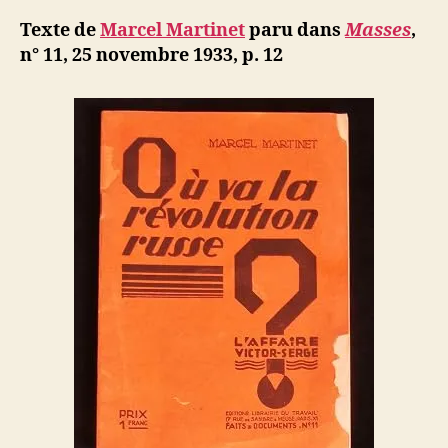
d
l’article
:
ji
Texte de
Marcel Martinet
paru dans
Masses
,
Les
b
n° 11, 25 novembre 1933, p. 12
intellectue
devant
la
révolution