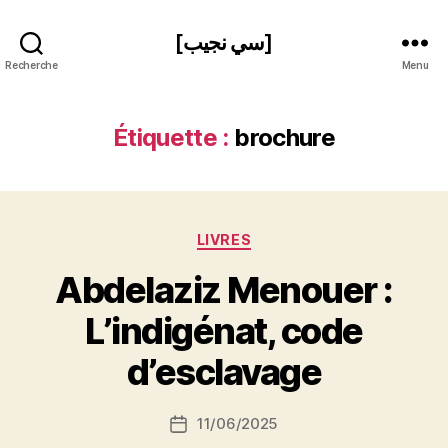
[سي نجيب]
Recherche
Menu
Étiquette :
brochure
Catégories
LIVRES
Abdelaziz Menouer :
P
L’indigénat, code
a
r
d’esclavage
S
i
Auteur
11/06/2025
N
Date
de
e
de