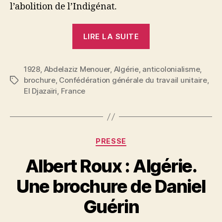
l’abolition de l’Indigénat.
« Abdelaziz
LIRE LA SUITE
Menouer
:
1928
,
Abdelaziz Menouer
,
Algérie
,
anticolonialisme
L’indigénat,
,
brochure
,
Confédération générale du travail unitaire
,
Étiquettes
code
El Djazaïri
,
France
d’esclavage »
Catégories
PRESSE
Albert Roux : Algérie.
P
Une brochure de Daniel
a
r
Guérin
S
i