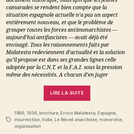
document historique, mais afin que les jeunes
camarades se rendent bien compte que la
situation espagnole actuelle n’a pas un aspect
entièrement nouveau, et que le problème de
grouper toutes les forces antimonarchistes —
aujourd’hui antifascistes — avait déjà été
envisagé. Tous les raisonnements faits par
Malatesta redeviennent d’actualité et la solution
qu’il propose est dans ses grandes lignes celle
adoptée par la C.N.T. et la F.A.I. sous la pression
même des nécessités. A chacun d’en juger
« Errico
LIRE LA SUITE
Malatesta
:
1899
,
1936
,
brochure
,
Errico Malatesta
Contre
,
Espagne
,
insurrection
,
Italie
,
Le Réveil anarchiste
,
monarchie
,
Étiquettes
la
organisation
monarchie.