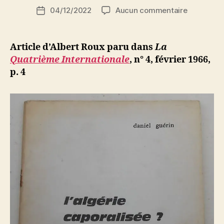
Auteur
sur
04/12/2022
Aucun commentaire
N
Date
de
Albert
e
de
l’article
Roux
d
l’article
:
ji
Article d’Albert Roux paru dans
La
Algérie.
b
Quatrième Internationale
, n° 4, février 1966,
Une
p. 4
brochure
de
Daniel
Guérin