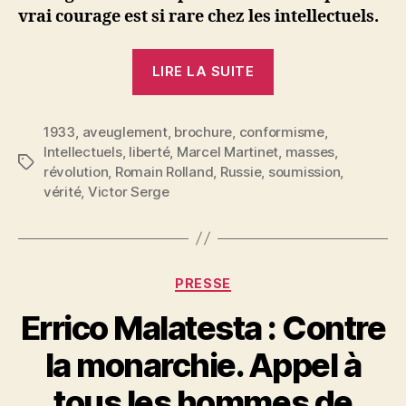
vrai courage est si rare chez les intellectuels.
« Marcel
LIRE LA SUITE
Martinet
:
1933
,
aveuglement
,
brochure
,
conformisme
Les
,
Intellectuels
,
liberté
,
Marcel Martinet
,
masses
,
intellectuels
Étiquettes
révolution
,
Romain Rolland
,
Russie
,
soumission
,
devant
vérité
,
Victor Serge
la
révolution »
Catégories
PRESSE
Errico Malatesta : Contre
la monarchie. Appel à
P
tous les hommes de