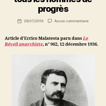
a
r
progrès
S
i
Auteur
sur
29/07/2019
Aucun commentaire
N
Date
de
Errico
e
de
l’article
Malatesta
d
l’article
:
ji
Article d’Errico Malatesta paru dans
Le
Contre
b
Réveil anarchiste
, n° 962, 12 décembre 1936.
la
monarchie
Appel
à
tous
les
hommes
de
progrès