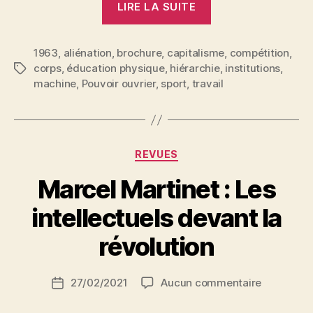
LIRE LA SUITE
sport… »
1963
,
aliénation
,
brochure
,
capitalisme
,
compétition
,
corps
,
éducation physique
,
hiérarchie
,
institutions
,
Étiquettes
machine
,
Pouvoir ouvrier
,
sport
,
travail
Catégories
REVUES
Marcel Martinet : Les
P
intellectuels devant la
a
r
révolution
S
i
Auteur
sur
27/02/2021
Aucun commentaire
N
Date
de
Marcel
e
de
l’article
Martinet