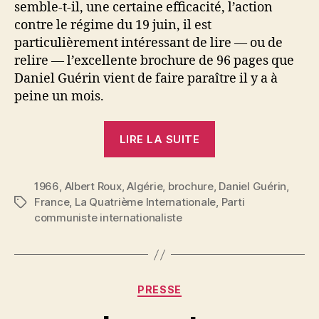
semble-t-il, une certaine efficacité, l’action
contre le régime du 19 juin, il est
particulièrement intéressant de lire — ou de
relire — l’excellente brochure de 96 pages que
Daniel Guérin vient de faire paraître il y a à
peine un mois.
« Albert
LIRE LA SUITE
Roux
:
1966
,
Albert Roux
,
Algérie
,
brochure
,
Algérie.
Daniel Guérin
,
France
,
La Quatrième Internationale
,
Parti
Étiquettes
Une
communiste internationaliste
brochure
de
Daniel
Guérin »
P
Catégories
PRESSE
a
r