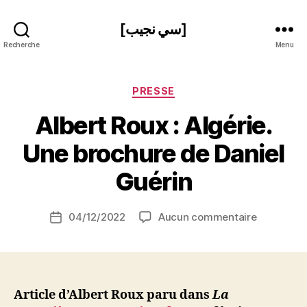
[سي نجيب]
Recherche
Menu
Catégories
PRESSE
Albert Roux : Algérie.
P
Une brochure de Daniel
a
r
Guérin
S
i
Auteur
sur
04/12/2022
Aucun commentaire
N
Date
de
Albert
e
de
l’article
Roux
d
l’article
:
ji
Algérie.
b
Une
Article d’Albert Roux paru dans
La
brochure