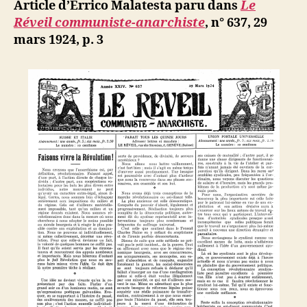
ji
Article d’Errico Malatesta paru dans
Le
Démocrati
b
Réveil communiste-anarchiste
, n° 637, 29
et
mars 1924, p. 3
anarchie