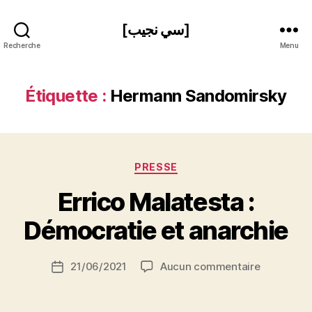
[سي نجيب]
Recherche
Menu
Étiquette :
Hermann Sandomirsky
Catégories
PRESSE
P
Errico Malatesta :
a
r
Démocratie et anarchie
S
i
Auteur
sur
21/06/2021
Aucun commentaire
N
Date
de
Errico
e
de
l’article
Malatesta
d
l’article
: