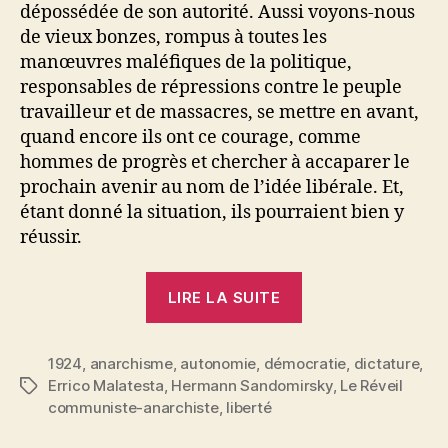
dépossédée de son autorité. Aussi voyons-nous
de vieux bonzes, rompus à toutes les
manœuvres maléfiques de la politique,
responsables de répressions contre le peuple
travailleur et de massacres, se mettre en avant,
quand encore ils ont ce courage, comme
hommes de progrès et chercher à accaparer le
prochain avenir au nom de l’idée libérale. Et,
étant donné la situation, ils pourraient bien y
réussir.
« Errico
LIRE LA SUITE
Malatesta
:
1924
,
anarchisme
,
autonomie
,
démocratie
Démocratie
,
dictature
,
Errico Malatesta
,
Hermann Sandomirsky
,
Le Réveil
Étiquettes
et
communiste-anarchiste
,
liberté
anarchie »