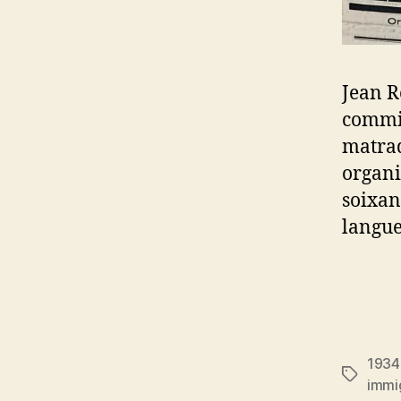
Jean R
commis
matraq
organi
soixan
langue
1934
Étiquett
immi