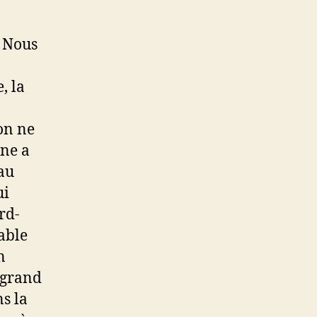
! Nous
, la
ion ne
ine a
au
ui
rd-
table
n
n grand
ns la