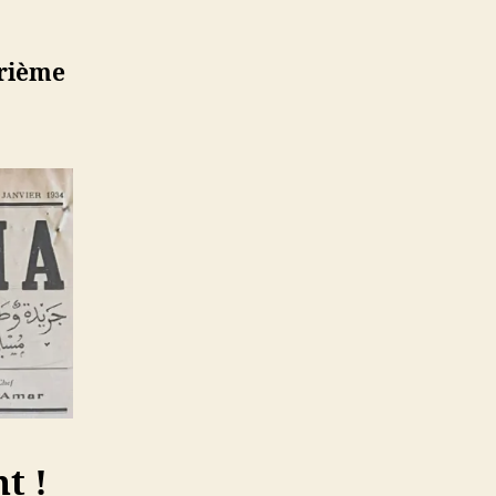
rième
t !