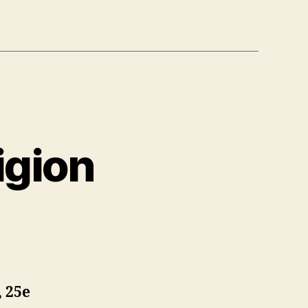
igion
, 25e