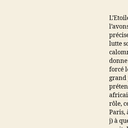
L’Etoi
l’avons
précis
lutte s
calomn
donne 
forcé 
grand 
préten
africa
rôle, 
Paris,
j) à q