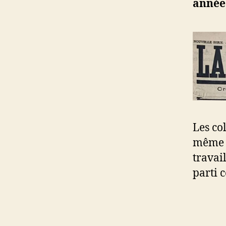
année,
Les co
même l
travail
parti