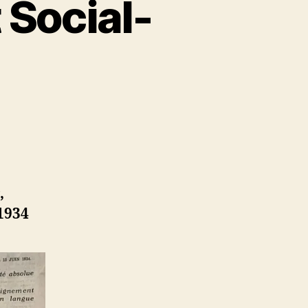
 Social-
,
 1934