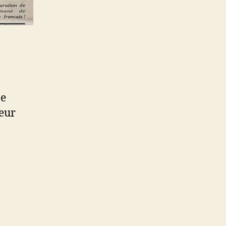
ne
leur