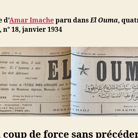
d
l’article
ji
b
e d’
Amar Imache
paru dans
El Ouma
,
quat
 n° 18, janvier 1934
 coup de force sans précéden