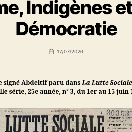
e, Indigènes et
P
Démocratie
a
r
S
i
Auteur
17/07/2026
N
Date
de
e
de
l’article
d
l’article
ji
b
e signé Abdeltif paru dans
La Lutte Sociale
le série, 25e année, n° 3, du 1er au 15 juin