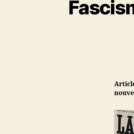
Fascism
Articl
nouvel