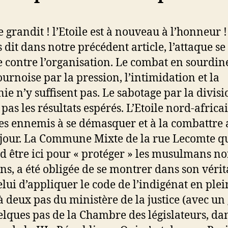
le grandit ! l’Etoile est à nouveau à l’honneur 
 dit dans notre précédent article, l’attaque se
e contre l’organisation. Le combat en sourdine
ournoise par la pression, l’intimidation et la
ie n’y suffisent pas. Le sabotage par la divis
pas les résultats espérés. L’Etoile nord-africa
les ennemis à se démasquer et à la combattre 
jour. La Commune Mixte de la rue Lecomte q
d être ici pour « protéger » les musulmans no
ins, a été obligée de se montrer dans son véri
celui d’appliquer le code de l’indigénat en plei
 à deux pas du ministère de la justice (avec u
uelques pas de la Chambre des législateurs, da