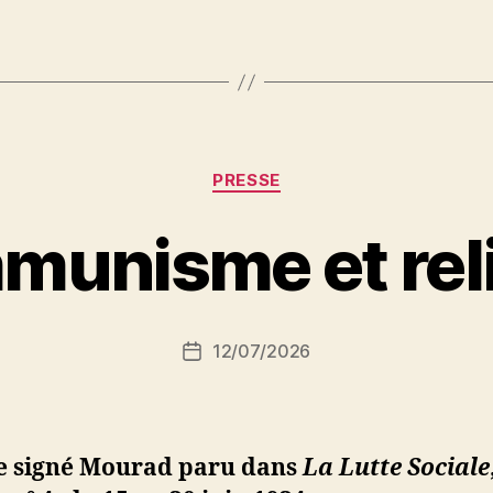
Catégories
PRESSE
P
unisme et rel
a
r
S
i
Auteur
12/07/2026
N
Date
de
e
de
l’article
d
l’article
ji
b
le signé Mourad paru dans
La Lutte Sociale