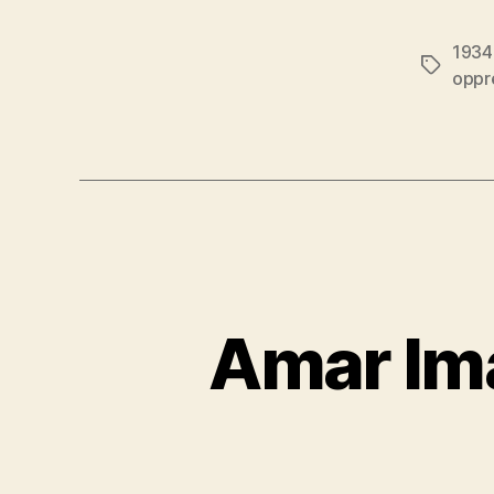
1934
Étiquett
oppr
Amar Ima