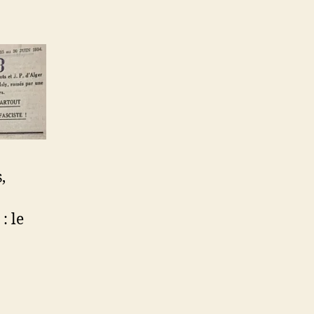
,
: le
me