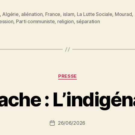
religion »
,
Algérie
,
aliénation
,
France
,
islam
,
La Lutte Sociale
,
Mourad
,
es
ession
,
Parti communiste
,
religion
,
séparation
Catégories
PRESSE
P
che : L’indigéna
a
r
S
i
Auteur
26/06/2026
N
Date
de
e
de
l’article