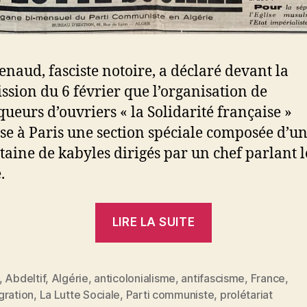
enaud, fasciste notoire, a déclaré devant la
sion du 6 février que l’organisation de
ueurs d’ouvriers « la Solidarité française »
se à Paris une section spéciale composée d’u
taine de kabyles dirigés par un chef parlant 
.
« Fascisme,
LIRE LA SUITE
Indigènes
et
Social-
,
Abdeltif
,
Algérie
,
anticolonialisme
,
antifascisme
,
France
,
es
gration
,
La Lutte Sociale
,
Parti communiste
,
prolétariat
Démocratie »