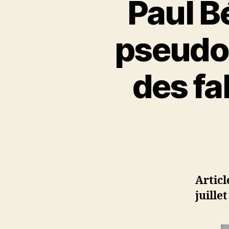
Paul B
pseudo-
des fa
Articl
juillet