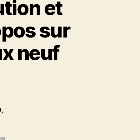
tion et
opos sur
ux neuf
u
on
9,
n.