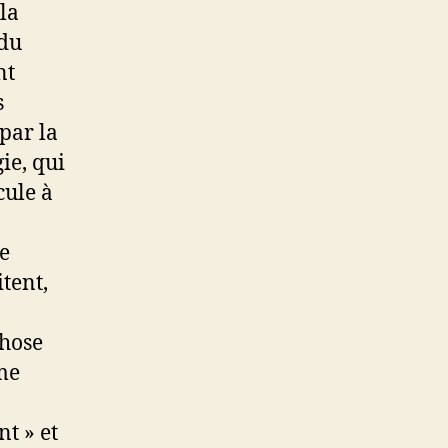
la
 du
nt
s
par la
ie, qui
cule à
de
tent,
chose
ême
t » et