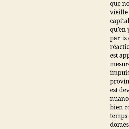
que no
vieill
capita
qu’en 
partis
réacti
est ap
mesure
impuis
provin
est de
nuance
bien c
temps 
domest