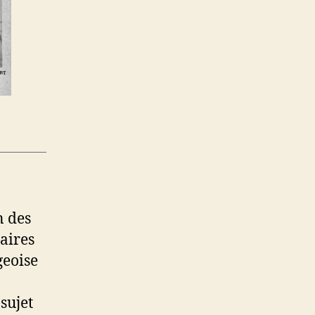
n des
aires
geoise
sujet