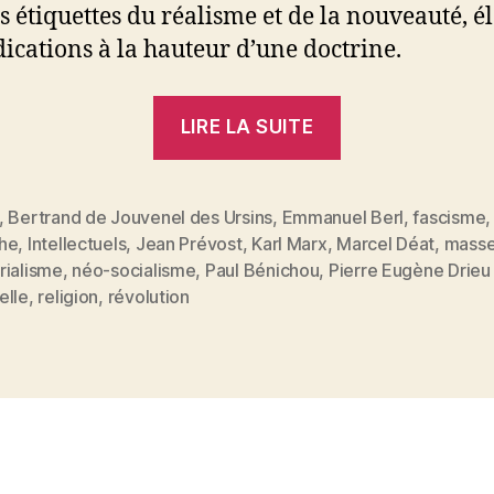
es étiquettes du réalisme et de la nouveauté, é
dications à la hauteur d’une doctrine.
« Paul
LIRE LA SUITE
Bénichou
:
Révolution
,
Bertrand de Jouvenel des Ursins
,
Emmanuel Berl
,
fascisme
he
,
Intellectuels
,
Jean Prévost
,
Karl Marx
,
Marcel Déat
,
mass
et
es
rialisme
,
néo-socialisme
,
Paul Bénichou
,
Pierre Eugène Drieu 
pseudo-
elle
,
religion
,
révolution
révolution.
Propos
sur
des
fabricants
de