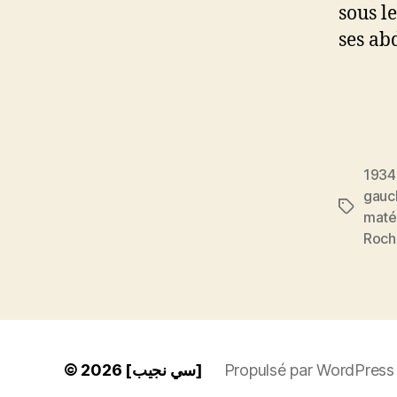
sous l
ses ab
1934
gauc
Étiquett
maté
Roch
© 2026
[سي نجيب]
Propulsé par WordPress