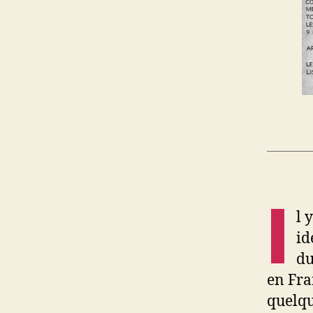
I
l 
id
du
en Fra
quelqu