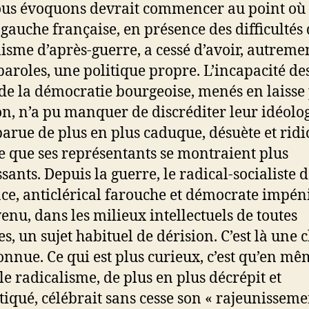
us évoquons devrait commencer au point où 
e gauche française, en présence des difficultés
lisme d’après-guerre, a cessé d’avoir, autreme
paroles, une politique propre. L’incapacité de
 de la démocratie bourgeoise, menés en laisse 
on, n’a pu manquer de discréditer leur idéolog
parue de plus en plus caduque, désuète et ridi
 que ses représentants se montraient plus
sants. Depuis la guerre, le radical-socialiste 
ce, anticlérical farouche et démocrate impéni
venu, dans les milieux intellectuels de toutes
s, un sujet habituel de dérision. C’est là une 
onnue. Ce qui est plus curieux, c’est qu’en m
le radicalisme, de plus en plus décrépit et
iqué, célébrait sans cesse son « rajeunissemen