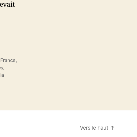
levait
,
France
,
es
,
la
Vers le haut
↑