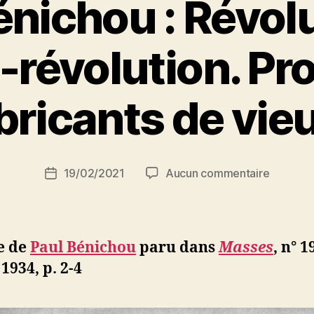
énichou : Révolu
révolution. Pr
P
bricants de vie
a
r
S
i
Auteur
sur
19/02/2021
Aucun commentaire
N
Date
de
Paul
e
de
l’article
Bénicho
d
l’article
:
ji
Révoluti
b
e de
Paul Bénichou
paru dans
Masses
,
n° 1
et
 1934,
p. 2-4
pseudo-
révolutio
Propos