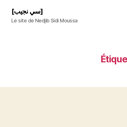
[سي نجيب]
Le site de Nedjib Sidi Moussa
Étique