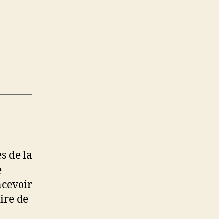
s de la
e
ncevoir
aire de