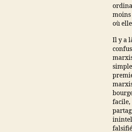
ordina
moins 
où ell
Il y a
confus
marxis
simple
premier
marxis
bourge
facile
partag
ininte
falsifi