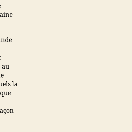
e
maine
rande
t
e au
le
els la
ique
façon