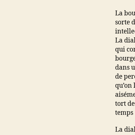
La bou
sorte 
intell
La dia
qui co
bourge
dans u
de per
qu’on 
aiséme
tort d
temps c
La dia