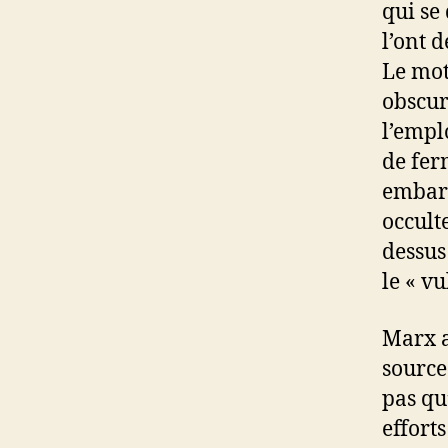
qui se
l’ont 
Le mot
obscur
l’empl
de fer
embarr
occult
dessus
le « vu
Marx a
source
pas qu
efforts