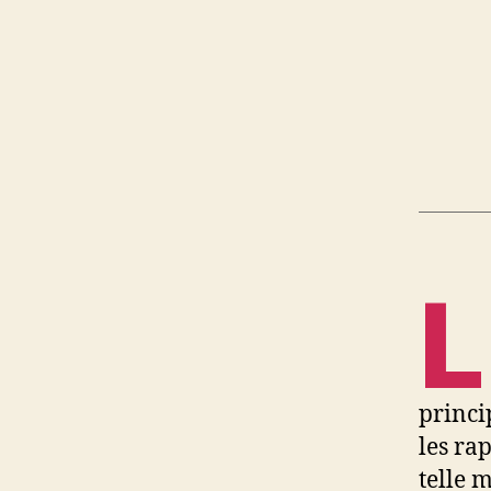
L
princi
les ra
telle 