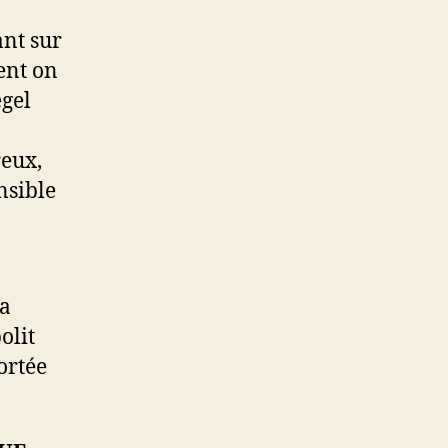
ant sur
ent on
egel
reux,
nsible
la
olit
ortée