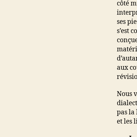
côté m
interp
ses pi
s’est c
conçue
matéri
d’auta
aux co
révisi
Nous v
dialec
pas la
et les 