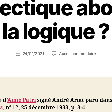
lectique abol
la logique ?
P
a
r
S
i
Auteur
sur
24/01/2021
Aucun commentaire
N
Date
de
Aimé
e
de
l’article
Patri
d
l’article
:
ji
Logique
b
et
dialecti
matériali
e d’
Aimé Patri
signé André Ariat paru dan
La
s
, n° 12, 25 décembre 1933, p. 3-4
dialecti