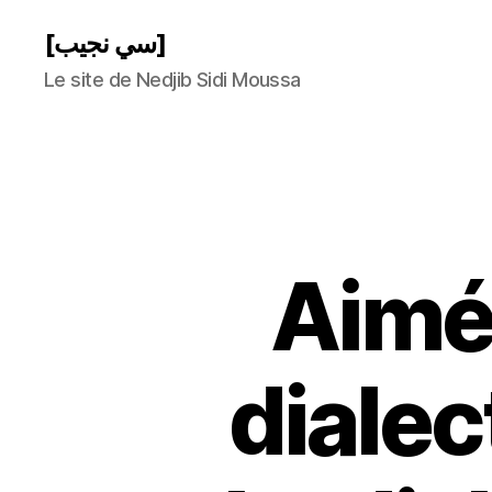
[سي نجيب]
Le site de Nedjib Sidi Moussa
Aimé 
dialec