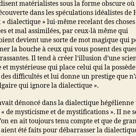
 disent matérialistes sous la forme obscure où 
découverte dans les spéculations idéalistes de 
 « dialectique » lui-même recelant des choses
es et mal assimilées, par ceux-là même qui
oient devient une sorte de mot magique qui 
mer la bouche à ceux qui vous posent des que
assantes. Il tend à créer l’illusion d’une scie
e et mystérieuse qui place celui qui la possède
 des difficultés et lui donne un prestige que n’
lgaire qui ignore la dialectique ».
vait dénoncé dans la dialectique hégélienne
 « de mysticisme et de mystifications ». II ne 
’on en ait toujours tenu compte et que de gra
 aient été faits pour débarrasser la dialectiqu