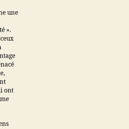
mme une
é ».
 ceux
n
ntage
enacé
e,
ont
i ont
même
gens