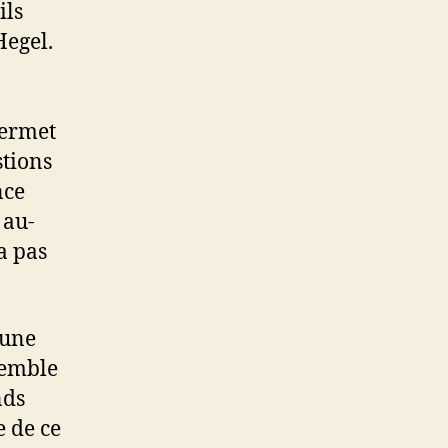
ils
Hegel.
permet
stions
nce
 au-
a pas
 une
semble
nds
e de ce