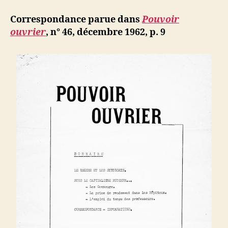
d’un
d
l’article
camarade
ji
Correspondance parue dans
Pouvoir
américain
b
ouvrier
, n° 46, décembre 1962, p. 9
de
New-
York