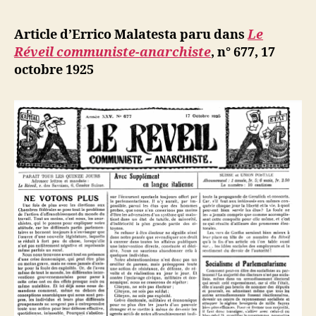
l’article
Malatesta
d
l’article
:
ji
Article d’Errico Malatesta paru dans
Le
Socialism
b
Réveil communiste-anarchiste
,
n° 677, 17
et
octobre 1925
parlement