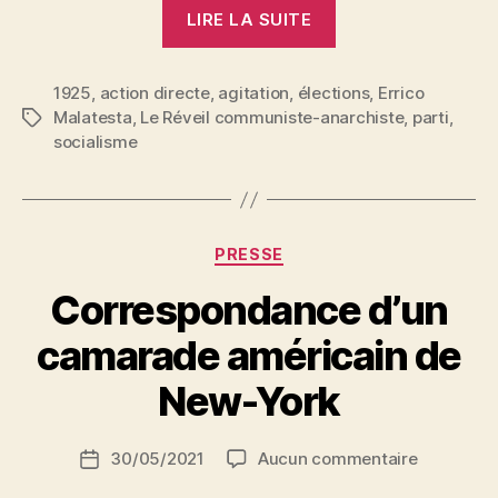
« Errico
LIRE LA SUITE
Malatesta
:
1925
,
action directe
,
agitation
,
élections
Socialisme
,
Errico
Malatesta
,
Le Réveil communiste-anarchiste
,
parti
,
Étiquettes
et
socialisme
parlementarisme
Catégories
PRESSE
Correspondance d’un
P
camarade américain de
a
r
New-York
S
i
Auteur
sur
30/05/2021
Aucun commentaire
N
Date
de
Correspo
e
de
l’article