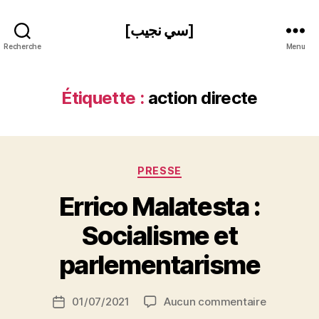
[سي نجيب]
Recherche
Menu
Étiquette :
action directe
Catégories
PRESSE
Errico Malatesta :
P
Socialisme et
a
r
parlementarisme
S
i
Auteur
sur
01/07/2021
Aucun commentaire
N
Date
de
Errico
e
de