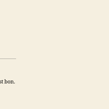
st bon.
n