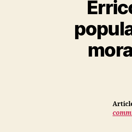
Erric
populai
mora
Articl
commu