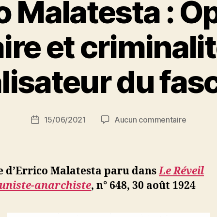
o Malatesta : O
re et criminalit
P
lisateur du fas
a
r
S
i
Auteur
sur
15/06/2021
Aucun commentaire
N
Date
de
Errico
e
de
l’article
Malatest
d
l’article
:
ji
Opinion
b
e d’Errico Malatesta paru dans
Le Réveil
populair
niste-anarchiste
, n° 648, 30 août 1924
et
criminali
Effet