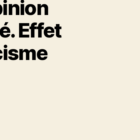
pinion
é. Effet
cisme
a
e
té.