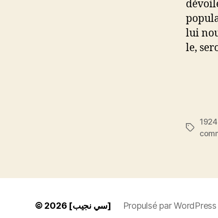
dévoil
popula
lui no
le, se
1924
Étiquett
comm
© 2026
[سي نجيب]
Propulsé par WordPress