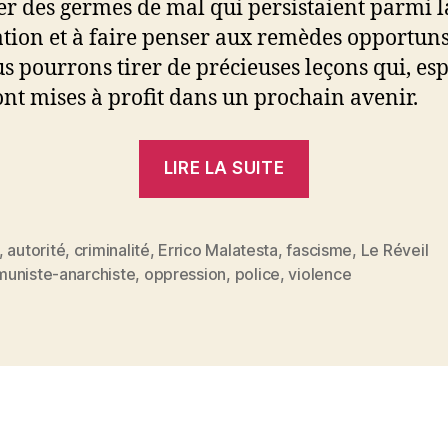
er des germes de mal qui persistaient parmi l
tion et à faire penser aux remèdes opportuns
us pourrons tirer de précieuses leçons qui, es
ront mises à profit dans un prochain avenir.
« Errico
LIRE LA SUITE
Malatesta
:
Opinion
,
autorité
,
criminalité
,
Errico Malatesta
,
fascisme
,
Le Réveil
es
uniste-anarchiste
,
oppression
,
police
,
violence
populaire
et
criminalité.
Effet
moralisateur
du