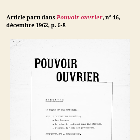
L’emploi
e
de
l’article
du
d
l’article
temps
ji
Article paru dans
Pouvoir ouvrier
, n° 46,
des
b
décembre 1962, p. 6-8
professeu