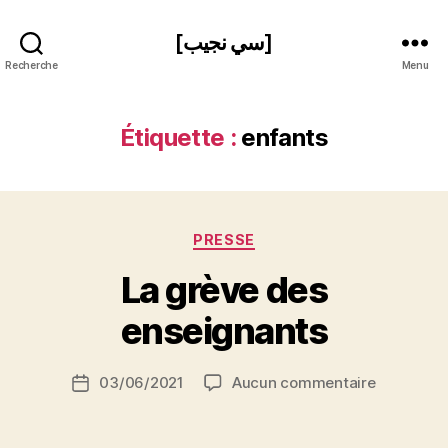
[سي نجيب]
Recherche
Menu
Étiquette :
enfants
Catégories
PRESSE
P
La grève des
a
r
enseignants
S
i
Auteur
sur
03/06/2021
Aucun commentaire
N
Date
de
La
e
de
l’article
grève
d
l’article
des