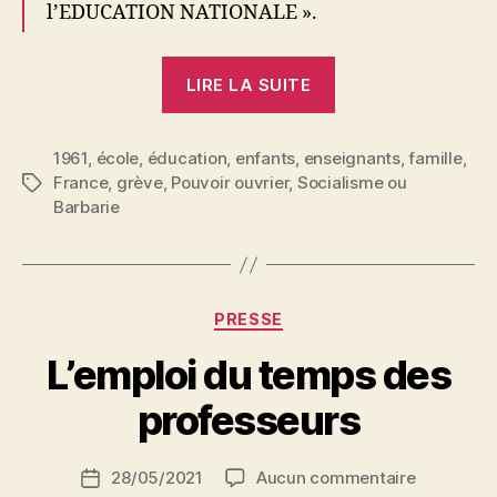
l’EDUCATION NATIONALE ».
« La
LIRE LA SUITE
grève
des
1961
,
école
,
éducation
,
enfants
,
enseignants
enseignants »
,
famille
,
France
,
grève
,
Pouvoir ouvrier
,
Socialisme ou
Étiquettes
Barbarie
Catégories
PRESSE
P
L’emploi du temps des
a
r
professeurs
S
i
Auteur
sur
28/05/2021
Aucun commentaire
N
Date
de