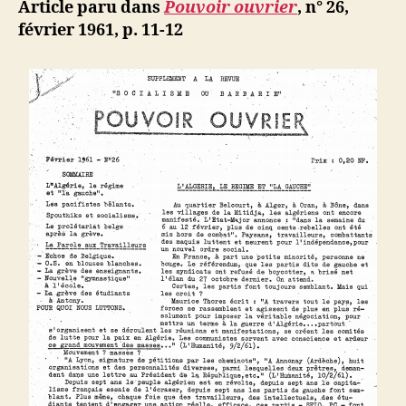
ji
Article paru dans
Pouvoir ouvrier
, n° 26,
enseignan
b
février 1961, p. 11-12