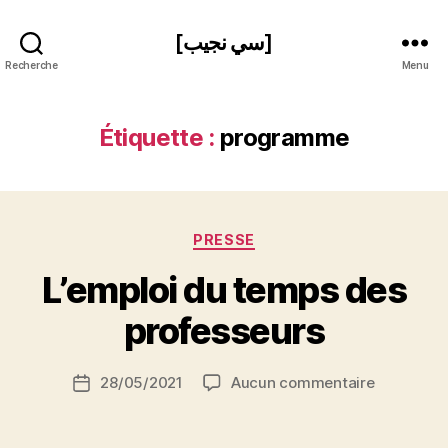
[سي نجيب]
Recherche
Menu
Étiquette :
programme
Catégories
PRESSE
P
L’emploi du temps des
a
r
professeurs
S
i
Auteur
sur
28/05/2021
Aucun commentaire
N
Date
de
L’emploi
e
de
l’article
du
d
l’article
temps