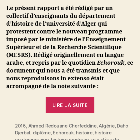
programm
M
Le présent rapport a été rédigé par un
de
o
collectif d’enseignants du département
la
u
d’histoire de l’université d’Alger qui
licence
s
protestent contre le nouveau programme
en
s
imposé par le ministère de l’Enseignement
histoire
a
Supérieur et de la Recherche Scientifique
:
déséquilib
(MESRS). Rédigé originellement en langue
et
arabe, et repris par le quotidien
Echorouk
, ce
incohéren
document qui nous a été transmis et que
nous reproduisons in extenso était
accompagné de la note suivante :
« Le
LIRE LA SUITE
nouveau
programme
2016
,
Ahmed Redouane Cherfeddine
de
,
Algérie
,
Daho
Djerbal
,
diplôme
,
Echorouk
,
histoire
,
histoire
la
contemporaine
,
histoire moderne
,
ministère de