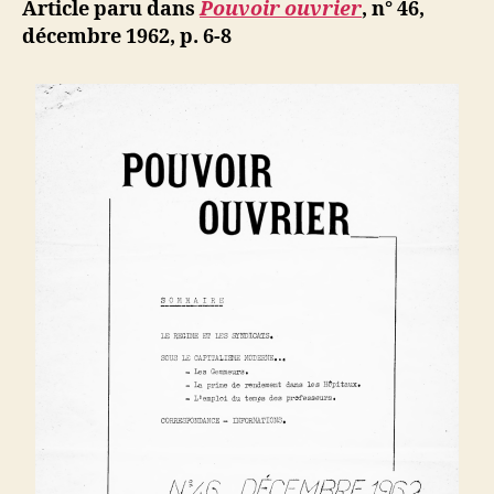
ji
Article paru dans
Pouvoir ouvrier
, n° 46,
des
b
décembre 1962, p. 6-8
professeu