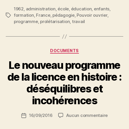
temps
1962
,
administration
,
école
,
éducation
des
,
enfants
,
formation
,
France
,
pédagogie
,
Pouvoir ouvrier
,
Étiquettes
professeurs »
programme
,
prolétarisation
,
travail
Catégories
DOCUMENTS
P
Le nouveau programme
a
r
de la licence en histoire :
N
e
déséquilibres et
d
ji
incohérences
b
S
Auteur
sur
16/09/2016
Aucun commentaire
i
Date
de
Le
d
de
l’article
nouveau
i
l’article