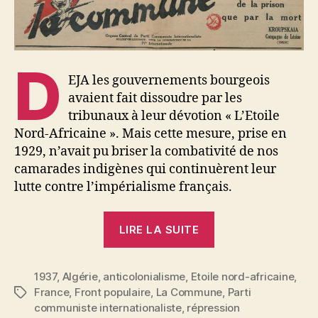
D
EJA les gouvernements bourgeois
avaient fait dissoudre par les
tribunaux à leur dévotion « L’Etoile
Nord-Africaine ». Mais cette mesure, prise en
1929, n’avait pu briser la combativité de nos
camarades indigènes qui continuèrent leur
lutte contre l’impérialisme français.
« Le
LIRE LA SUITE
gouvernement
du
1937
,
Algérie
,
anticolonialisme
,
Etoile nord-africaine
Front
,
France
,
Front populaire
,
La Commune
,
Parti
Étiquettes
Populaire
communiste internationaliste
,
répression
aux