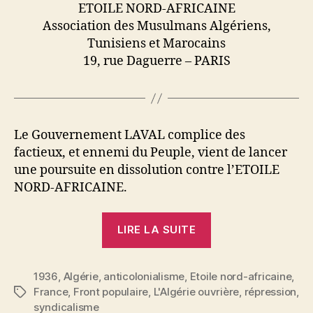
ETOILE NORD-AFRICAINE
Association des Musulmans Algériens,
Tunisiens et Marocains
19, rue Daguerre – PARIS
Le Gouvernement LAVAL complice des
factieux, et ennemi du Peuple, vient de lancer
une poursuite en dissolution contre l’ETOILE
NORD-AFRICAINE.
« L’Étoile
LIRE LA SUITE
Nord-
Africaine
1936
,
Algérie
,
anticolonialisme
,
Etoile nord-africaine
injustement
,
France
,
Front populaire
,
L'Algérie ouvrière
,
répression
,
Étiquettes
poursuivie
syndicalisme