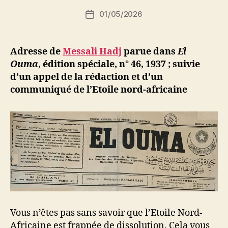
i
Auteur
01/05/2026
N
Date
de
e
de
l’article
d
l’article
ji
Adresse de
Messali Hadj
parue dans
El
b
Ouma
, édition spéciale, n° 46, 1937 ; suivie
d’un appel de la rédaction et d’un
communiqué de l’Etoile nord-africaine
Vous n’êtes pas sans savoir que l’Etoile Nord-
Africaine est frappée de dissolution. Cela vous