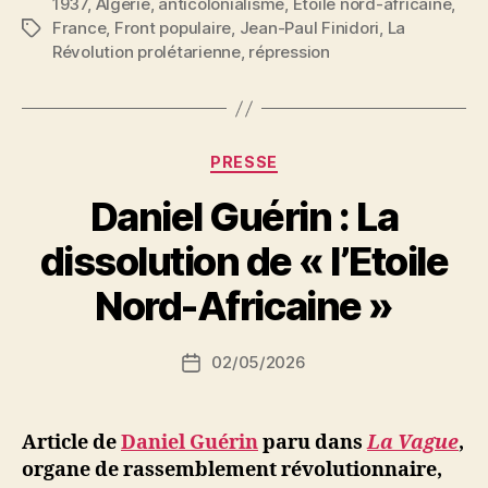
1937
,
Algérie
,
anticolonialisme
,
Etoile nord-africaine
:
,
France
,
Front populaire
,
Jean-Paul Finidori
,
La
Étiquettes
Une
Révolution prolétarienne
,
répression
atteinte
à
la
liberté »
Catégories
PRESSE
Daniel Guérin : La
P
dissolution de « l’Etoile
a
r
Nord-Africaine »
S
i
Auteur
02/05/2026
N
Date
de
e
de
l’article
d
l’article
ji
Article de
Daniel Guérin
paru dans
La Vague
,
b
organe de rassemblement révolutionnaire,