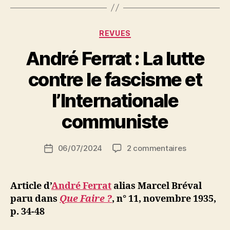
aux
événements
d’Afrique
Catégories
REVUES
du
André Ferrat : La lutte
Nord »
contre le fascisme et
P
l’Internationale
a
r
communiste
S
i
Auteur
sur
06/07/2024
2 commentaires
N
Date
de
André
e
de
l’article
Ferrat
d
l’article
:
ji
Article d’
André Ferrat
alias Marcel Bréval
La
b
paru dans
Que Faire ?
, n° 11, novembre 1935,
lutte
p. 34-48
contre
le