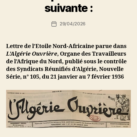
r
suivante :
S
i
Auteur
29/04/2026
N
Date
de
e
de
l’article
d
l’article
ji
Lettre de l’Etoile Nord-Africaine parue dans
b
L’Algérie Ouvrière
, Organe des Travailleurs
de l’Afrique du Nord, publié sous le contrôle
des Syndicats Réunifiés d’Algérie, Nouvelle
Série, n° 105, du 21 janvier au 7 février 1936