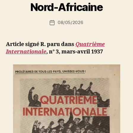
r
Nord-Africaine
S
i
Auteur
08/05/2026
N
Date
de
e
de
l’article
d
l’article
ji
Article signé R. paru dans
Quatrième
b
Internationale
, n° 3, mars-avril 1937