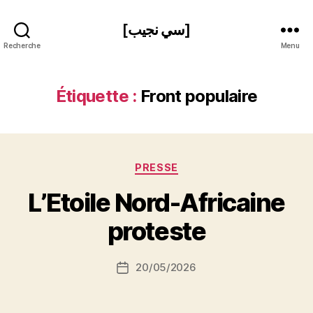
[سي نجيب]
Recherche
Menu
Étiquette :
Front populaire
Catégories
PRESSE
P
L’Etoile Nord-Africaine
a
r
proteste
S
i
Auteur
20/05/2026
N
Date
de
e
de
l’article
d
l’article