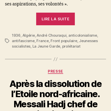
ses aspirations, ses volontés ».
« André
LIRE LA SUITE
Chouraqui
:
1936
,
Algérie
,
André Chouraqui
,
anticolonialisme
Autour
,
antifascisme
,
France
,
Front populaire
,
Jeunesses
Étiquettes
de
socialistes
,
La Jeune Garde
,
prolétariat
l’assassinat
du
muphti
d’Alger »
Catégories
PRESSE
Après la dissolution de
l’Etoile nord-africaine.
Messali Hadj chef de
P