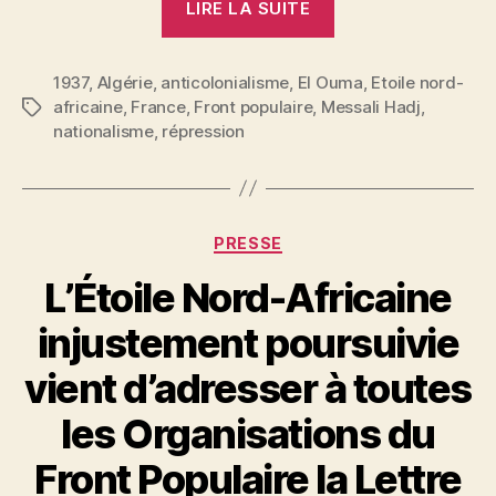
LIRE LA SUITE
Hadj
:
1937
,
Algérie
,
anticolonialisme
,
El Ouma
À
,
Etoile nord-
africaine
,
France
,
Front populaire
,
Messali Hadj
,
Étiquettes
Bernard
nationalisme
,
répression
Lecache,
président
de
la
Catégories
PRESSE
L.I.C.A. »
L’Étoile Nord-Africaine
injustement poursuivie
vient d’adresser à toutes
les Organisations du
P
Front Populaire la Lettre
a