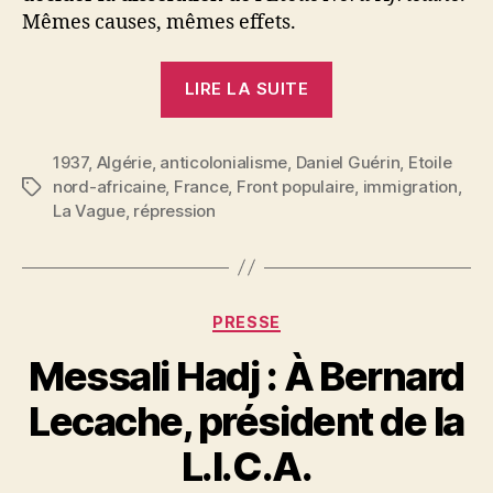
Mêmes causes, mêmes effets.
« Daniel
LIRE LA SUITE
Guérin
:
1937
,
Algérie
,
anticolonialisme
,
Daniel Guérin
La
,
Etoile
nord-africaine
,
France
,
Front populaire
,
immigration
,
Étiquettes
dissolution
La Vague
,
répression
de
« l’Etoile
Nord-
Africaine » »
Catégories
PRESSE
Messali Hadj : À Bernard
P
Lecache, président de la
a
r
L.I.C.A.
S