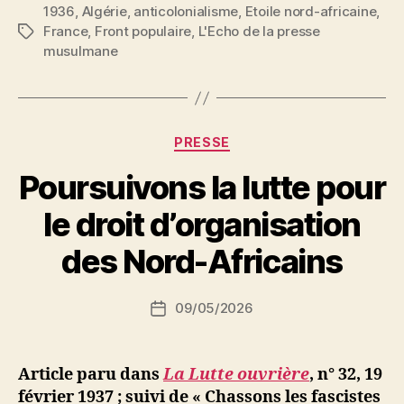
1936
,
Algérie
,
anticolonialisme
,
Etoile nord-africaine
proteste »
,
France
,
Front populaire
,
L'Echo de la presse
Étiquettes
musulmane
Catégories
PRESSE
Poursuivons la lutte pour
P
le droit d’organisation
a
r
des Nord-Africains
S
i
Auteur
09/05/2026
N
Date
de
e
de
l’article
d
l’article
ji
Article paru dans
La Lutte ouvrière
, n° 32, 19
b
février 1937 ; suivi de « Chassons les fascistes