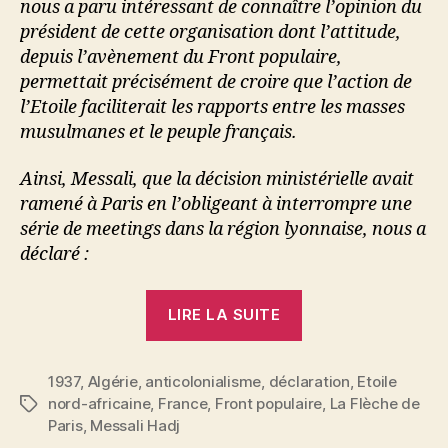
nous a paru intéressant de connaître l’opinion du
président de cette organisation dont l’attitude,
depuis l’avènement du Front populaire,
permettait précisément de croire que l’action de
l’Etoile faciliterait les rapports entre les masses
musulmanes et le peuple français.
Ainsi, Messali, que la décision ministérielle avait
ramené à Paris en l’obligeant à interrompre une
série de meetings dans la région lyonnaise, nous a
déclaré :
« Après
LIRE LA SUITE
la
dissolution
1937
,
Algérie
,
anticolonialisme
,
déclaration
de
,
Etoile
nord-africaine
,
France
,
Front populaire
,
La Flèche de
Étiquettes
l’Etoile
Paris
,
Messali Hadj
nord-