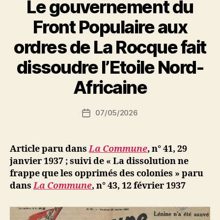
Le gouvernement du
de
l’Etoile
Front Populaire aux
Nord-
ordres de La Rocque fait
Africaine »
P
dissoudre l’Etoile Nord-
a
r
Africaine
S
i
Auteur
07/05/2026
N
Date
de
e
de
l’article
d
l’article
ji
Article paru dans
La Commune
, n° 41, 29
b
janvier 1937 ; suivi de « La dissolution ne
frappe que les opprimés des colonies » paru
dans
La Commune
, n° 43, 12 février 1937