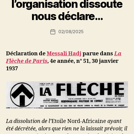
l’organisation dissoute
a
r
nous déclare…
S
i
Auteur
02/08/2025
N
Date
de
e
de
l’article
d
l’article
ji
Déclaration de
Messali Hadj
parue dans
La
b
Flèche de Paris
, 4e année, n° 51, 30 janvier
1937
La dissolution de l’
Etoile Nord-Africaine
ayant
été décrétée, alors que rien ne la laissait prévoir, il