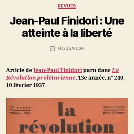
Catégories
REVUES
P
Jean-Paul Finidori : Une
a
r
atteinte à la liberté
S
i
Auteur
04/05/2026
N
Date
de
e
de
l’article
d
l’article
ji
Article de
Jean-Paul Finidori
paru dans
La
b
Révolution prolétarienne
,
13e année, n° 240,
10 février 1937