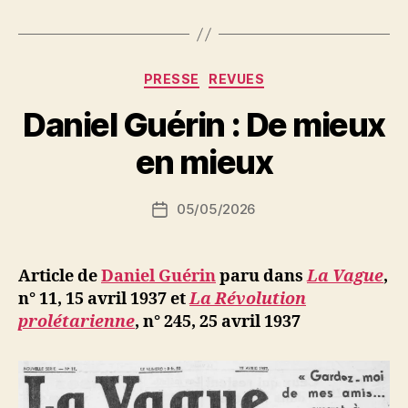
ordres
de
La
Catégories
PRESSE
REVUES
Rocque
P
Daniel Guérin : De mieux
fait
a
dissoudre
r
en mieux
l’Etoile
S
i
Nord-
Auteur
05/05/2026
N
Date
Africaine »
de
e
de
l’article
d
l’article
ji
Article de
Daniel Guérin
paru dans
La Vague
,
b
n° 11, 15 avril 1937 et
La Révolution
prolétarienne
, n° 245, 25 avril 1937