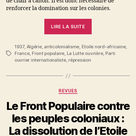
de chair à canon. Il est donc nécessaire de
renforcer la domination sur les colonies.
« Poursuivons
LIRE LA SUITE
la
lutte
1937
,
Algérie
,
anticolonialisme
,
Etoile nord-africaine
pour
,
France
,
Front populaire
,
La Lutte ouvrière
,
Parti
Étiquettes
le
ouvrier internationaliste
,
répression
droit
d’organisation
des
Nord-
Catégories
REVUES
Africains »
Le Front Populaire contre
les peuples coloniaux :
P
La dissolution de l’Etoile
a