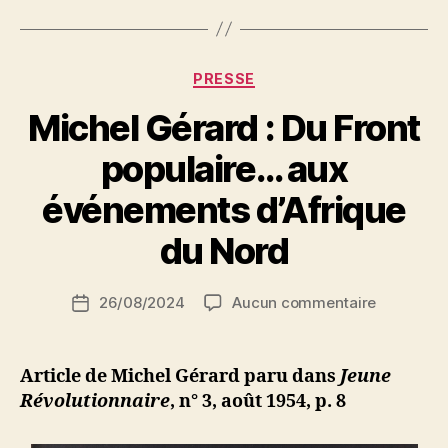
africaine.
Messali
Hadj
Catégories
PRESSE
chef
Michel Gérard : Du Front
de
l’organisation
populaire… aux
dissoute
P
événements d’Afrique
nous
a
déclare… »
r
du Nord
S
i
Auteur
sur
26/08/2024
Aucun commentaire
N
Date
de
Michel
e
de
l’article
Gérard
d
l’article
:
ji
Article de Michel Gérard paru dans
Jeune
Du
b
Révolutionnaire
, n° 3, août 1954, p. 8
Front
populaire