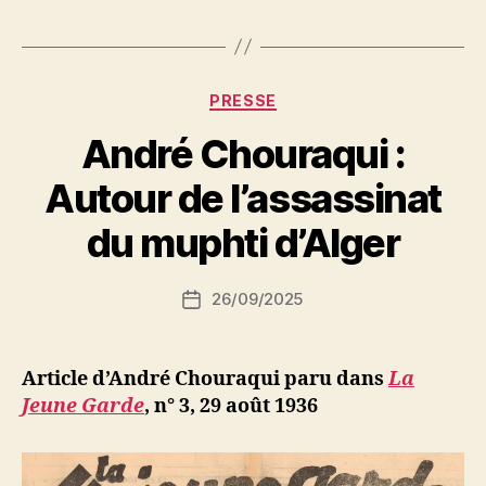
vient
d’adresser
à
toutes
Catégories
PRESSE
les
André Chouraqui :
Organisations
du
P
Autour de l’assassinat
a
Front
r
du muphti d’Alger
Populaire
S
la
i
Auteur
Lettre
26/09/2025
N
Date
de
e
suivante
de
l’article
d
l’article
: »
ji
Article d’André Chouraqui paru dans
La
b
Jeune Garde
, n° 3, 29 août 1936