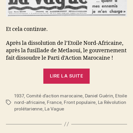
Et cela continue.
Après la dissolution de l’Etoile Nord-Africaine,
après la fusillade de Metlaoui, le gouvernement
fait dissoudre le Parti d’Action Marocaine !
« Daniel
LIRE LA SUITE
Guérin
:
1937
,
Comité d’action marocaine
,
Daniel Guérin
De
,
Etoile
nord-africaine
,
France
,
Front populaire
,
La Révolution
Étiquettes
mieux
prolétarienne
,
La Vague
en
mieux »