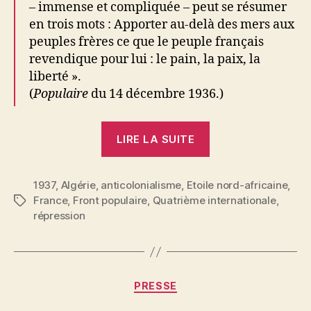
– immense et compliquée – peut se résumer
en trois mots : Apporter au-delà des mers aux
peuples frères ce que le peuple français
revendique pour lui : le pain, la paix, la
liberté ».
(
Populaire
du 14 décembre 1936.)
« Le
LIRE LA SUITE
Front
Populaire
1937
,
Algérie
,
anticolonialisme
,
Etoile nord-africaine
contre
,
France
,
Front populaire
,
Quatrième internationale
,
Étiquettes
les
répression
peuples
coloniaux
:
La
Catégories
PRESSE
dissolution