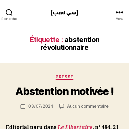
[سي نجيب]
Recherche
Menu
Étiquette :
abstention
révolutionnaire
P
Catégories
PRESSE
a
r
Abstention motivée !
S
i
Auteur
sur
03/07/2024
Aucun commentaire
N
Date
de
Abstentio
e
de
l’article
motivée
d
l’article
!
ji
Editorial paru dans
Le Libertaire
,
n° 484, 21