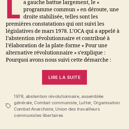
L
a gauche battue largement, le «
programme commun » en déroute, une
droite stabilisée, telles sont les
premières constatations qui ont suivi les
législatives de mars 1978. L’OCA qui a appelé à
l’abstention révolutionnaire et contribué à
l’élaboration de la plate-forme « Pour une
alternative révolutionnaire » s’explique :
Pourquoi avons nous suivi cette démarche :
« De
LIRE LA SUITE
l’abstention
à
1978
,
abstention révolutionnaire
,
assemblée
l’alternative
générale
,
Combat communiste
,
Lutter
,
Organisation
révolutionnaire 
Étiquettes
Combat Anarchiste
,
Union des travailleurs
communistes libertaires