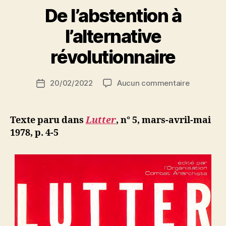
De l’abstention à
P
l’alternative
a
r
révolutionnaire
S
i
Auteur
sur
20/02/2022
Aucun commentaire
N
Date
de
De
e
de
l’article
l’abstenti
d
l’article
à
ji
Texte paru dans
Lutter
, n° 5, mars-avril-mai
l’alternati
b
1978, p. 4-5
révolution