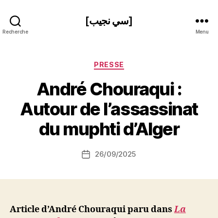
[سي نجيب]
Recherche
Menu
Catégories
PRESSE
André Chouraqui :
P
Autour de l’assassinat
a
r
du muphti d’Alger
S
i
Auteur
26/09/2025
N
Date
de
e
de
l’article
d
l’article
ji
b
Article d’André Chouraqui paru dans
La