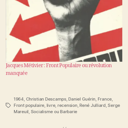
Jacques Métivier : Front Populaire ou révolution
manquée
1964
,
Christian Descamps
,
Daniel Guérin
,
France
,
Front populaire
,
livre
,
recension
,
René Julliard
,
Serge
Étiquettes
Mareuil
,
Socialisme ou Barbarie