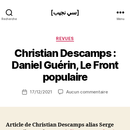
[سي نجيب]
Recherche
Menu
Catégories
REVUES
Christian Descamps :
P
Daniel Guérin, Le Front
a
r
populaire
S
i
Auteur
sur
17/12/2021
Aucun commentaire
N
Date
de
Christian
e
de
l’article
Descamps
d
l’article
:
ji
Daniel
b
Guérin,
Article de Christian Descamps alias Serge
Le