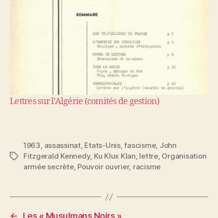
Lettres sur l’Algérie (comités de gestion)
1963
,
assassinat
,
Etats-Unis
,
fascisme
,
John
Fitzgerald Kennedy
,
Ku Klux Klan
,
lettre
,
Organisation
Étiquettes
armée secrète
,
Pouvoir ouvrier
,
racisme
←
Les « Musulmans Noirs »