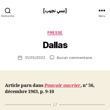
[سي نجيب]
Recherche
Menu
P
Catégories
PRESSE
a
r
Dallas
S
i
Auteur
sur
31/05/2022
Aucun commentaire
N
Date
de
Dallas
e
de
l’article
d
l’article
ji
b
Article paru dans
Pouvoir ouvrier
, n° 56,
décembre 1963, p. 9-10