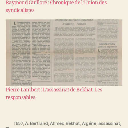
Raymond Guilloré : Chronique de l’Union des
syndicalistes
Pierre Lambert : L’assassinat de Bekhat. Les
responsables
1957
,
A. Bertrand
,
Ahmed Bekhat
,
Algérie
,
assassinat
,