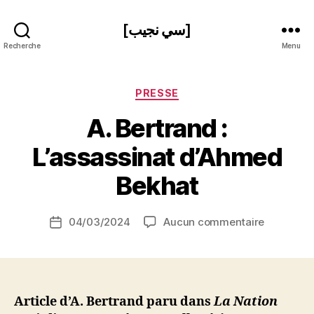
[سي نجيب]
Recherche
Menu
Catégories
PRESSE
A. Bertrand :
P
L’assassinat d’Ahmed
a
r
Bekhat
S
i
Auteur
sur
04/03/2024
Aucun commentaire
N
Date
de
A.
e
de
l’article
Bertrand
d
l’article
:
ji
L’assassin
b
d’Ahmed
Article d’A. Bertrand paru dans
La Nation
Bekhat