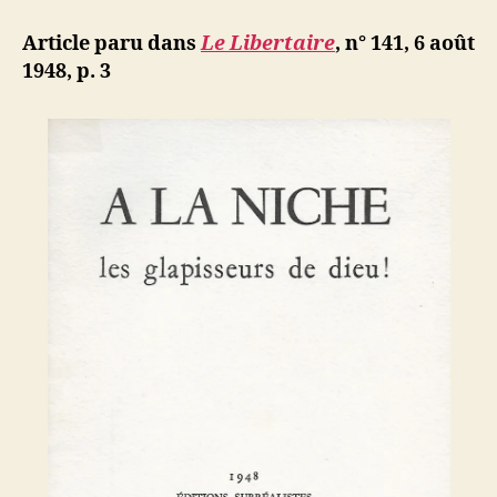
la
d
l’article
niche
ji
Article paru dans
Le Libertaire
, n° 141, 6 août
les
b
1948, p. 3
glapisseur
de
dieu
!