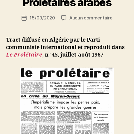
Prolétaires arabes
S
i
Auteur
sur
15/03/2020
Aucun commentaire
N
Date
de
Prolétaire
e
de
l’article
arabes
d
l’article
ji
Tract diffusé en Algérie par le Parti
b
communiste international et reproduit dans
Le Prolétaire
, n° 45, juillet-août 1967