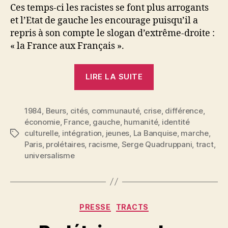
Ces temps-ci les racistes se font plus arrogants
et l’Etat de gauche les encourage puisqu’il a
repris à son compte le slogan d’extrême-droite :
« la France aux Français ».
« Il
LIRE LA SUITE
y
a
1984
,
Beurs
,
cités
,
communauté
,
crise
de
,
différence
,
économie
,
France
,
gauche
,
humanité
,
identité
plus
culturelle
,
intégration
,
jeunes
,
La Banquise
,
marche
,
Étiquettes
en
Paris
,
prolétaires
,
racisme
,
Serge Quadruppani
,
tract
,
plus
universalisme
d’étrangers
dans
le
P
Catégories
monde »
PRESSE
TRACTS
a
r