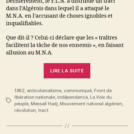
Dernièrement, le F.L.N. a distribué un tract
dans l’Algérois dans lequel il a attaqué le
M.N.A. en l’accusant de choses ignobles et
inqualifiables.
Que dit-il ? Celui-ci déclare que les « traîtres
facilitent la tâche de nos ennemis », en faisant
allusion au M.N.A.
« Le
LIRE LA SUITE
machiavélisme
et
1962
,
anticolonialisme
,
communiqué
le
,
Front de
libération nationale
,
indépendance
,
La Voix du
mensonge
Étiquettes
peuple
,
Messali Hadj
,
Mouvement national algérien
,
ne
révolution
,
tract
triompheront
pas »