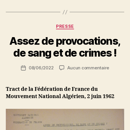
de
dieu
! »
Catégories
PRESSE
P
Assez de provocations,
a
r
de sang et de crimes !
S
i
Auteur
sur
08/06/2022
Aucun commentaire
N
Date
de
Assez
e
de
l’article
de
d
l’article
provocati
ji
Tract de la Fédération de France du
de
b
Mouvement National Algérien, 2 juin 1962
sang
et
de
crimes
!