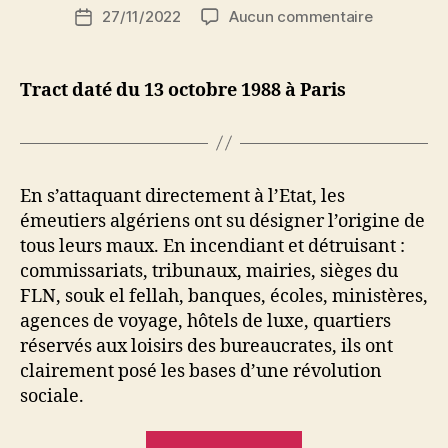
Auteur
sur
27/11/2022
Aucun commentaire
N
Date
de
Le
e
de
l’article
malheur
d
l’article
est
ji
Tract daté du 13 octobre 1988 à Paris
grand
b
pour
les
Etats…
ils
En s’attaquant directement à l’Etat, les
ont
émeutiers algériens ont su désigner l’origine de
des
tous leurs maux. En incendiant et détruisant :
hommes
commissariats, tribunaux, mairies, sièges du
à
FLN, souk el fellah, banques, écoles, ministères,
gouverner
agences de voyage, hôtels de luxe, quartiers
réservés aux loisirs des bureaucrates, ils ont
clairement posé les bases d’une révolution
sociale.
« Le