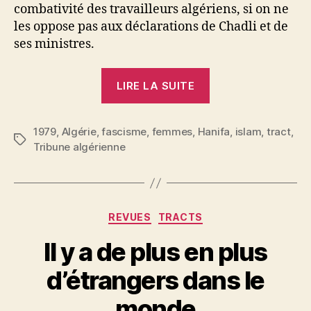
combativité des travailleurs algériens, si on ne
les oppose pas aux déclarations de Chadli et de
ses ministres.
« Le
LIRE LA SUITE
combat
de
1979
,
Algérie
,
fascisme
,
femmes
,
Hanifa
la
,
islam
,
tract
,
Étiquettes
Tribune algérienne
classe
ouvrière »
Catégories
REVUES
TRACTS
Il y a de plus en plus
P
d’étrangers dans le
a
r
monde