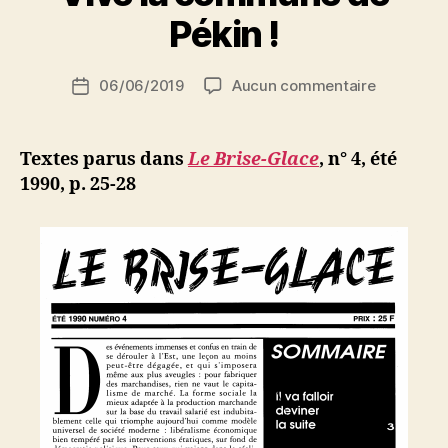
r
Pékin !
S
i
Auteur
sur
06/06/2019
Aucun commentaire
N
Date
de
Vive
e
de
l’article
la
d
l’article
commune
ji
Textes parus dans
Le Brise-Glace
, n° 4, été
de
b
1990, p. 25-28
Pékin
!