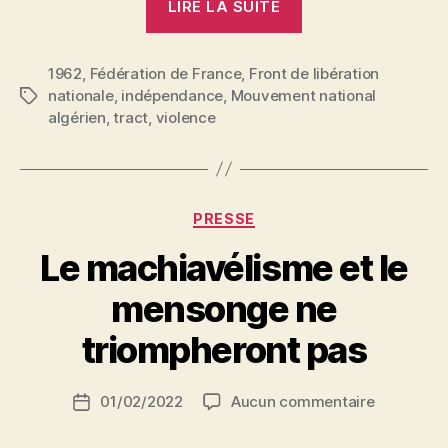
LIRE LA SUITE
de
provocations,
1962
,
Fédération de France
,
Front de libération
de
nationale
,
indépendance
,
Mouvement national
Étiquettes
sang
algérien
,
tract
,
violence
et
de
crimes
! »
Catégories
PRESSE
Le machiavélisme et le
P
mensonge ne
a
r
triompheront pas
S
i
Auteur
sur
01/02/2022
Aucun commentaire
N
Date
de
Le
e
de
l’article
machiavé
d
l’article