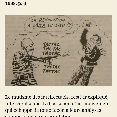
au
b
1988, p. 3
silence
Le mutisme des intellectuels, resté inexpliqué,
intervient à point à l’occasion d’un mouvement
qui échappe de toute façon à leurs analyses
comme à toute représentation.