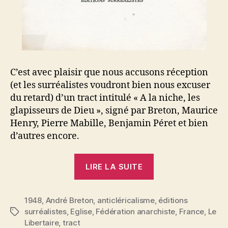
C’est avec plaisir que nous accusons réception
(et les surréalistes voudront bien nous excuser
du retard) d’un tract intitulé « A la niche, les
glapisseurs de Dieu », signé par Breton, Maurice
Henry, Pierre Mabille, Benjamin Péret et bien
d’autres encore.
« À
LIRE LA SUITE
la
niche
1948
,
André Breton
,
anticléricalisme
les
,
éditions
surréalistes
,
Eglise
,
Fédération anarchiste
,
France
,
Le
Étiquettes
glapisseurs
Libertaire
,
tract