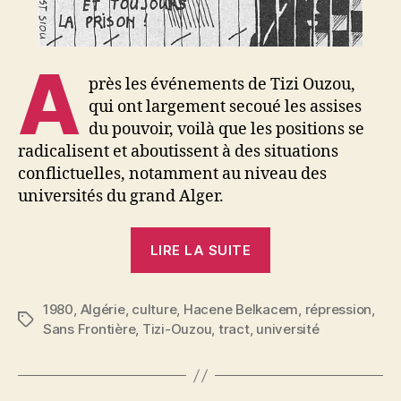
A
près les événements de Tizi Ouzou,
qui ont largement secoué les assises
du pouvoir, voilà que les positions se
radicalisent et aboutissent à des situations
conflictuelles, notamment au niveau des
universités du grand Alger.
« Algérie
LIRE LA SUITE
:
le
1980
,
Algérie
,
culture
,
Hacene Belkacem
conflit
,
répression
,
Étiquettes
Sans Frontière
,
Tizi-Ouzou
,
tract
,
université
d’options »