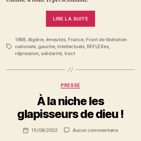
« Algérie
LIRE LA SUITE
:
Hommage
1988
,
Algérie
,
émeutes
,
France
,
Front de libération
au
nationale
,
gauche
,
Intellectuels
,
REFLEXes
,
Étiquettes
silence »
répression
,
solidarité
,
tract
Catégories
PRESSE
P
À la niche les
a
r
glapisseurs de dieu !
S
i
Auteur
sur
15/08/2022
Aucun commentaire
N
Date
de
À
e
de
l’article