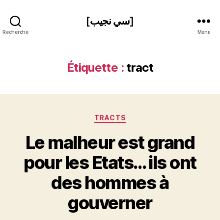
[سي نجيب]
Recherche
Menu
Étiquette :
tract
Catégories
TRACTS
Le malheur est grand
pour les Etats… ils ont
P
des hommes à
a
r
gouverner
S
i