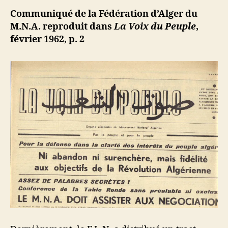
et
ji
Communiqué de la Fédération d’Alger du
le
b
M.N.A. reproduit dans
La Voix du Peuple
,
mensong
février 1962, p. 2
ne
triompher
pas