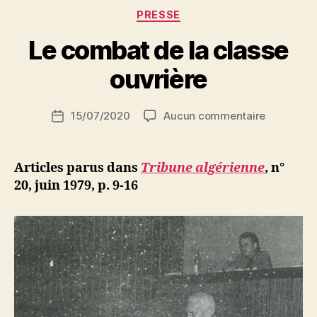
Catégories
PRESSE
P
Le combat de la classe
a
r
ouvrière
S
i
Auteur
sur
15/07/2020
Aucun commentaire
N
Date
de
Le
e
de
l’article
combat
d
l’article
de
ji
Articles parus dans
Tribune algérienne
, n°
la
b
20, juin 1979, p. 9-16
classe
ouvrière