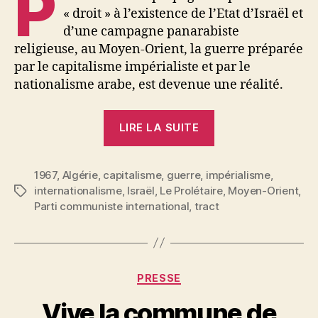
P
« droit » à l’existence de l’Etat d’Israël et
d’une campagne panarabiste
religieuse, au Moyen-Orient, la guerre préparée
par le capitalisme impérialiste et par le
nationalisme arabe, est devenue une réalité.
« Prolétaires
LIRE LA SUITE
arabes »
1967
,
Algérie
,
capitalisme
,
guerre
,
impérialisme
,
internationalisme
,
Israël
,
Le Prolétaire
,
Moyen-Orient
,
Étiquettes
Parti communiste international
,
tract
Catégories
PRESSE
P
Vive la commune de
a