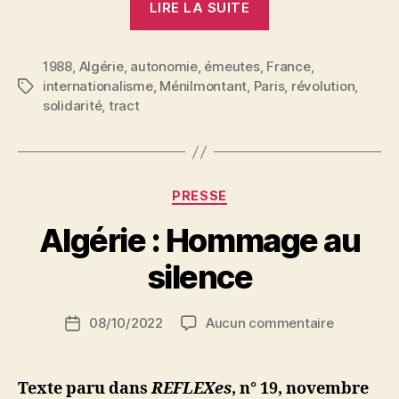
LIRE LA SUITE
malheur
est
1988
,
Algérie
,
autonomie
,
émeutes
,
France
grand
,
internationalisme
,
Ménilmontant
,
Paris
,
révolution
,
Étiquettes
pour
solidarité
,
tract
les
Etats…
ils
ont
Catégories
PRESSE
des
P
Algérie : Hommage au
hommes
a
à
r
silence
gouverner »
S
i
Auteur
sur
08/10/2022
Aucun commentaire
N
Date
de
Algérie
e
de
l’article
:
d
l’article
Hommage
ji
Texte paru dans
REFLEXes
, n° 19, novembre