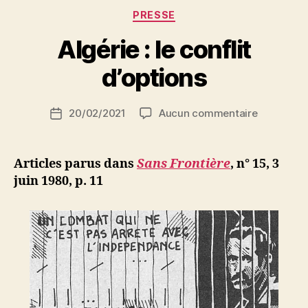
Catégories
PRESSE
P
Algérie : le conflit
a
r
d’options
S
i
Auteur
sur
20/02/2021
Aucun commentaire
N
Date
de
Algérie
e
de
l’article
:
d
l’article
le
ji
Articles parus dans
Sans Frontière
, n° 15, 3
conflit
b
juin 1980, p. 11
d’options