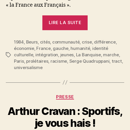
« la France aux Français ».
« Il
LIRE LA SUITE
y
a
1984
,
Beurs
,
cités
,
communauté
,
crise
de
,
différence
,
économie
,
France
,
gauche
,
humanité
,
identité
plus
culturelle
,
intégration
,
jeunes
,
La Banquise
,
marche
,
Étiquettes
en
Paris
,
prolétaires
,
racisme
,
Serge Quadruppani
,
tract
,
plus
universalisme
d’étrangers
dans
le
Catégories
monde »
PRESSE
P
Arthur Cravan : Sportifs,
a
r
je vous hais !
S