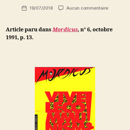
i
Auteur
sur
19/07/2018
Aucun commentaire
N
Date
de
Arthur
e
de
l’article
Cravan
d
l’article
:
ji
Article paru dans
Mordicus
, n° 6, octobre
Sportifs,
b
1991, p. 13.
je
vous
hais
!