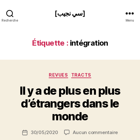
[سي نجيب]
Recherche
Menu
Étiquette :
intégration
Catégories
REVUES
TRACTS
Il y a de plus en plus
P
d’étrangers dans le
a
r
monde
S
i
Auteur
sur
30/05/2020
Aucun commentaire
N
Date
de
Il
e
de