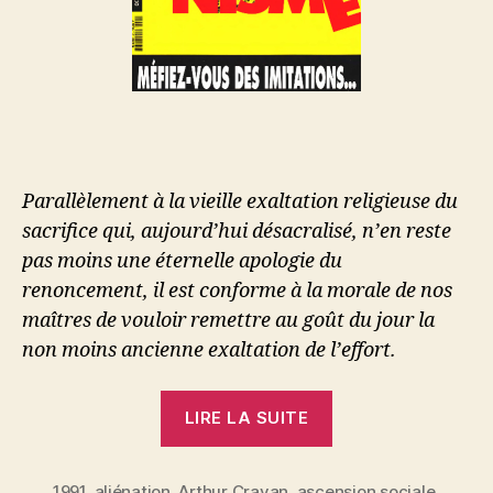
Parallèlement à la vieille exaltation religieuse du
sacrifice qui, aujourd’hui désacralisé, n’en reste
pas moins une éternelle apologie du
renoncement, il est conforme à la morale de nos
maîtres de vouloir remettre au goût du jour la
non moins ancienne exaltation de l’effort.
« Arthur
LIRE LA SUITE
Cravan
:
1991
,
aliénation
,
Arthur Cravan
,
ascension sociale
,