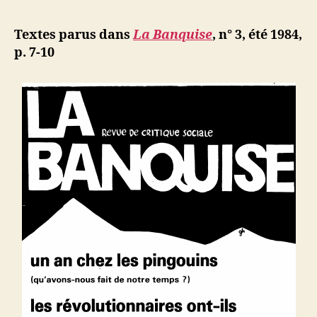
l’article
y
d
l’article
a
ji
Textes parus dans
La Banquise
,
n° 3, été 1984,
de
b
p. 7-10
plus
en
plus
d’étrange
dans
le
monde