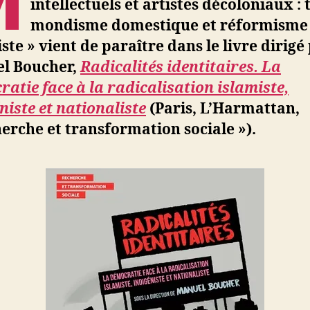
M
intellectuels et artistes décoloniaux : t
:
mondisme domestique et réformisme
tiers-
mondis
iste » vient de paraître dans le livre dirigé
domest
l Boucher,
Radicalités identitaires. La
et
atie face à la radicalisation islamiste,
réformi
niste et nationaliste
(Paris, L’Harmattan,
racialist
erche et transformation sociale »).