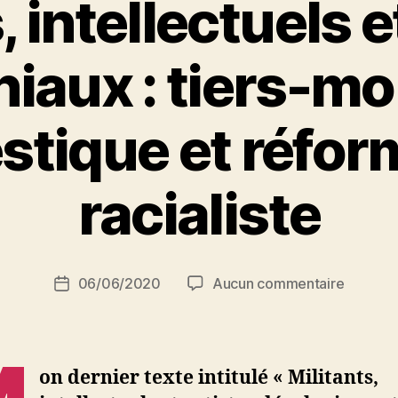
, intellectuels e
niaux : tiers-m
tique et réfo
P
racialiste
a
r
S
i
Auteur
sur
06/06/2020
Aucun commentaire
N
Date
de
Militants
e
de
l’article
intellec
d
l’article
et
ji
artistes
b
on dernier texte intitulé « Militants,
décolon