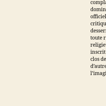
compla
domina
officie
critiq
desser
toute 
religi
inscrit
clos d
d’autr
l’imag