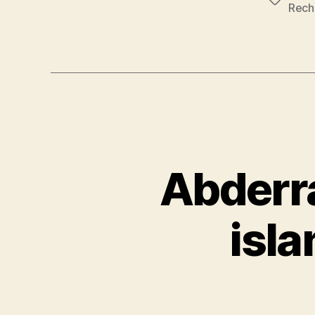
Étiquett
Rech
Abderra
isl