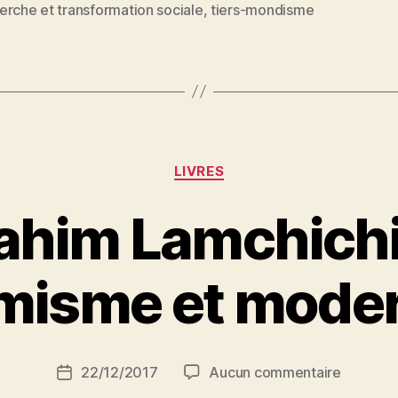
es
erche et transformation sociale
,
tiers-mondisme
décoloniaux
:
tiers-
mondisme
domestique
et
Catégories
LIVRES
réformisme
racialiste »
him Lamchichi 
P
amisme et moder
a
r
S
i
Auteur
sur
22/12/2017
Aucun commentaire
N
Date
de
Abderra
e
de