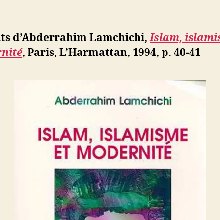
l’article
Lamchic
d
l’article
:
ji
Islam,
b
its d’Abderrahim Lamchichi,
Islam, islami
islamism
nité
, Paris, L’Harmattan, 1994, p. 40-41
et
moderni