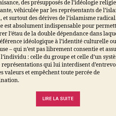
isance, des présupposés de l’idéologie religi
nte, véhiculée par les représentants de l’isl
l, et surtout des dérives de l’islamisme radical
ue est absolument indispensable pour permett
rer l’étau de la double dépendance dans laqu
référence idéologique à l’identité culturelle o
euse – qui n’est pas librement consentie et as
 l’individu : celle du groupe et celle d’un sys
e représentations qui lui interdisent d’entrevo
es valeurs et empêchent toute percée de
ination.
« Abderrahim
LIRE LA SUITE
Lamchichi
: