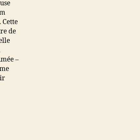
euse
am
. Cette
re de
elle
u
sumée –
tème
ir