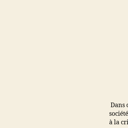
Dans c
sociét
à la c