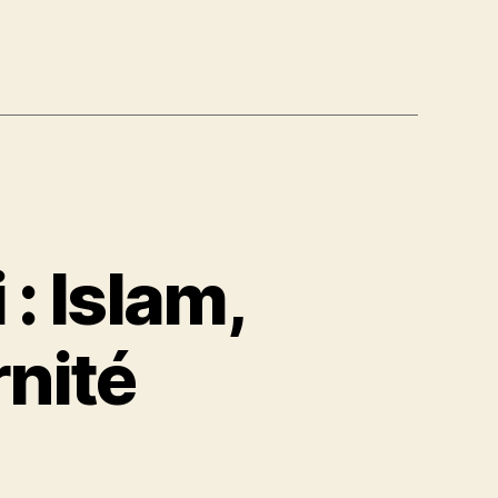
: Islam,
nité
him