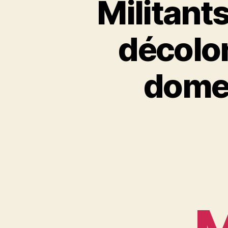
Militants
décolo
domes