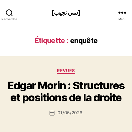
[سي نجيب]
Recherche
Menu
Étiquette :
enquête
Catégories
REVUES
P
Edgar Morin : Structures
a
r
et positions de la droite
S
i
Auteur
01/06/2026
N
Date
de
e
de
l’article
d
l’article