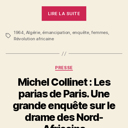
« L’Algérienne
LIRE LA SUITE
au
travail.
1964
,
Algérie
,
émancipation
,
enquête
Qui
,
femmes
,
Étiquettes
Révolution africaine
?
Où
?
Comment
Catégories
PRESSE
?
Michel Collinet : Les
Pourquoi
? »
parias de Paris. Une
grande enquête sur le
P
drame des Nord-
a
r