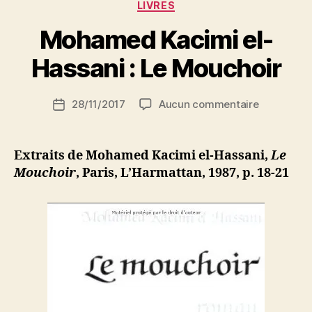
Catégories
LIVRES
P
Mohamed Kacimi el-
a
r
Hassani : Le Mouchoir
S
i
Auteur
sur
28/11/2017
Aucun commentaire
N
Date
de
Mohamed
e
de
l’article
Kacimi
d
l’article
el-
ji
Extraits de Mohamed Kacimi el-Hassani,
Le
Hassani
b
Mouchoir
, Paris, L’Harmattan, 1987, p. 18-21
:
Le
Mouchoir