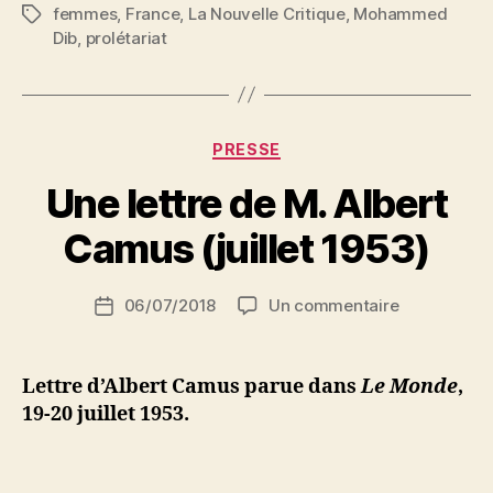
femmes
,
France
,
La Nouvelle Critique
,
Mohammed
Étiquettes
algériens.
Dib
,
prolétariat
Eléments
d’enquête »
Catégories
PRESSE
P
Une lettre de M. Albert
a
r
Camus (juillet 1953)
S
i
Auteur
sur
06/07/2018
Un commentaire
N
Date
de
Une
e
de
l’article
lettre
d
l’article
de
ji
Lettre d’Albert Camus parue dans
Le Monde
,
M.
b
19-20 juillet 1953.
Albert
Camus
(juillet