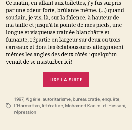
Ce matin, en allant aux toilettes, j’y fus surpris
par une odeur forte, brûlante même. (…) quand
soudain, je vis, là, sur la faïence, à hauteur de
ma taille et jusqu’à la pointe de mes pieds, une
longue et visqueuse traînée blanchâtre et
fumante, répartie en largeur sur deux ou trois
carreaux et dont les éclaboussures atteignaient
mêmes les angles des deux côtés : quelqu’un
venait de se masturber ici!
« Mohamed
LIRE LA SUITE
Kacimi
el-
1987
,
Algérie
,
autoritarisme
,
bureaucratie
Hassani
,
enquête
,
L'Harmattan
,
littérature
,
Mohamed Kacimi el-Hassani
,
Étiquettes
:
répression
Le
Mouchoir »