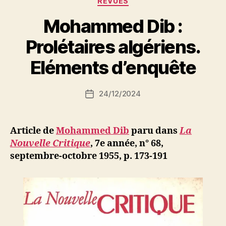
REVUES
enquête
Mohammed Dib :
sur
le
P
Prolétaires algériens.
a
drame
r
Eléments d’enquête
des
S
Nord-
i
Auteur
Africains »
24/12/2024
N
Date
de
e
de
l’article
d
l’article
ji
Article de
Mohammed Dib
paru dans
La
b
Nouvelle Critique
, 7e année, n° 68,
septembre-octobre 1955, p. 173-191