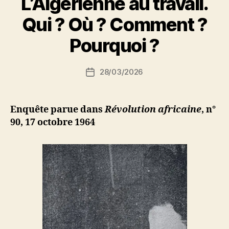
L’Algérienne au travail.
P
Qui ? Où ? Comment ?
a
r
Pourquoi ?
S
i
Auteur
28/03/2026
N
Date
de
e
de
l’article
d
l’article
ji
Enquête parue dans
Révolution africaine
, n°
b
90, 17 octobre 1964