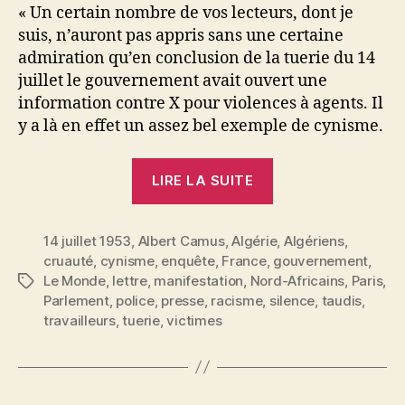
« Un certain nombre de vos lecteurs, dont je
suis, n’auront pas appris sans une certaine
admiration qu’en conclusion de la tuerie du 14
juillet le gouvernement avait ouvert une
information contre X pour violences à agents. Il
y a là en effet un assez bel exemple de cynisme.
« Une
LIRE LA SUITE
lettre
de
14 juillet 1953
,
Albert Camus
,
Algérie
M.
,
Algériens
,
cruauté
,
cynisme
,
enquête
,
France
,
gouvernement
,
Albert
Le Monde
,
lettre
,
manifestation
,
Nord-Africains
,
Paris
,
Étiquettes
Camus
Parlement
,
police
,
presse
,
racisme
,
silence
,
taudis
,
(juillet
travailleurs
,
tuerie
,
victimes
1953) »