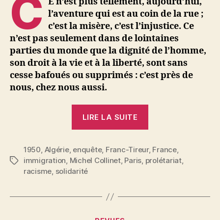
C
E
n’est plus tellement, aujourd’hui,
l’aventure qui est au coin de la rue ;
c’est la misère, c’est l’injustice. Ce
n’est pas seulement dans de lointaines
parties du monde que la dignité de l’homme,
son droit à la vie et à la liberté, sont sans
cesse bafoués ou supprimés : c’est près de
nous, chez nous aussi.
« Michel
LIRE LA SUITE
Collinet
:
1950
,
Algérie
,
enquête
,
Franc-Tireur
Les
,
France
,
immigration
,
Michel Collinet
,
Paris
,
prolétariat
,
Étiquettes
parias
racisme
,
solidarité
de
Paris.
Une
grande
Catégories