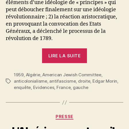
éléments d’une idéologie de « principes » qui
peut déboucher finalement sur une idéologie
révolutionnaire ; 2) la réaction aristocratique,
en provoquant la convocation des Etats
Généraux, a déclenché le processus de la
révolution de 1789.
« Edgar
LIRE LA SUITE
Morin
:
1959
,
Algérie
,
American Jewish Committee
Structures
,
anticolonialisme
,
antifascisme
,
droite
,
Edgar Morin
,
Étiquettes
et
enquête
,
Evidences
,
France
,
gauche
positions
de
la
droite »
Catégories
PRESSE