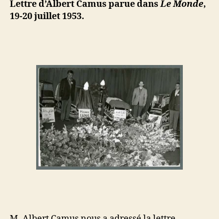
ji
Lettre d’Albert Camus parue dans
Le Monde
,
M.
b
19-20 juillet 1953.
Albert
Camus
(juillet
1953)
M. Albert Camus nous a adressé la lettre