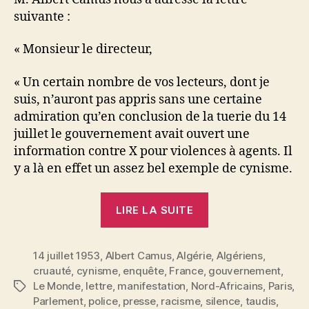
suivante :
« Monsieur le directeur,
« Un certain nombre de vos lecteurs, dont je
suis, n’auront pas appris sans une certaine
admiration qu’en conclusion de la tuerie du 14
juillet le gouvernement avait ouvert une
information contre X pour violences à agents. Il
y a là en effet un assez bel exemple de cynisme.
« Une
LIRE LA SUITE
lettre
de
14 juillet 1953
,
Albert Camus
,
Algérie
M.
,
Algériens
,
cruauté
,
cynisme
,
enquête
,
France
,
gouvernement
,
Albert
Le Monde
,
lettre
,
manifestation
,
Nord-Africains
,
Paris
,
Étiquettes
Camus
Parlement
,
police
,
presse
,
racisme
,
silence
,
taudis
,