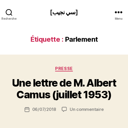
[سي نجيب]
Recherche
Menu
Étiquette :
Parlement
Catégories
PRESSE
P
Une lettre de M. Albert
a
r
Camus (juillet 1953)
S
i
Auteur
sur
06/07/2018
Un commentaire
N
Date
de
Une
e
de
l’article
lettre
d
l’article
de