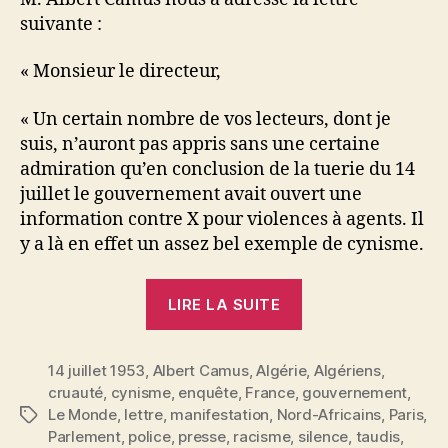
suivante :
« Monsieur le directeur,
« Un certain nombre de vos lecteurs, dont je
suis, n’auront pas appris sans une certaine
admiration qu’en conclusion de la tuerie du 14
juillet le gouvernement avait ouvert une
information contre X pour violences à agents. Il
y a là en effet un assez bel exemple de cynisme.
« Une
LIRE LA SUITE
lettre
de
14 juillet 1953
,
Albert Camus
,
Algérie
M.
,
Algériens
,
cruauté
,
cynisme
,
enquête
,
France
,
gouvernement
,
Albert
Le Monde
,
lettre
,
manifestation
,
Nord-Africains
,
Paris
,
Étiquettes
Camus
Parlement
,
police
,
presse
,
racisme
,
silence
,
taudis
,