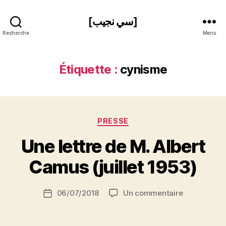
[سي نجيب]
Recherche
Menu
Étiquette :
cynisme
Catégories
PRESSE
P
Une lettre de M. Albert
a
r
Camus (juillet 1953)
S
i
Auteur
sur
06/07/2018
Un commentaire
N
Date
de
Une
e
de
l’article
lettre
d
l’article
de