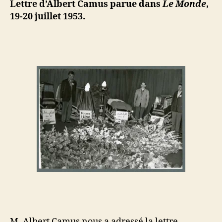
ji
Lettre d’Albert Camus parue dans
Le Monde
,
M.
b
19-20 juillet 1953.
Albert
Camus
(juillet
1953)
M. Albert Camus nous a adressé la lettre