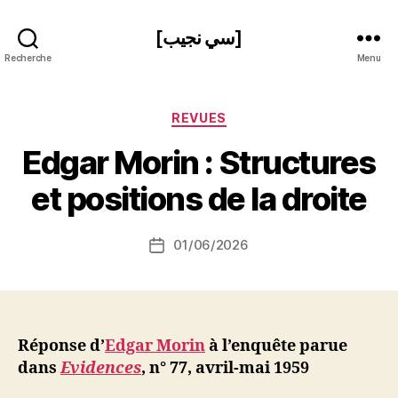
[سي نجيب]
Recherche
Menu
Catégories
REVUES
P
Edgar Morin : Structures
a
r
et positions de la droite
S
i
Auteur
01/06/2026
N
Date
de
e
de
l’article
d
l’article
ji
b
Réponse d’
Edgar Morin
à l’enquête parue
dans
Evidences
, n° 77, avril-mai 1959