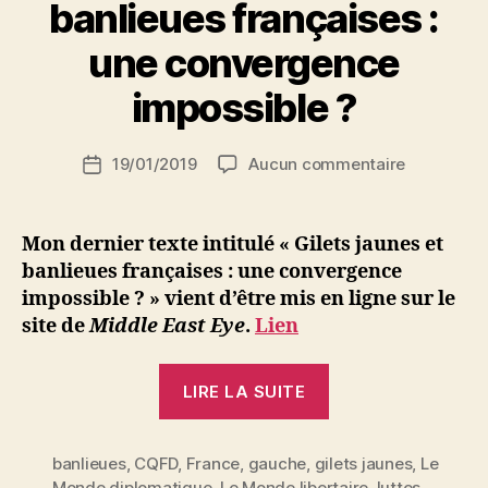
banlieues françaises :
P
une convergence
a
r
impossible ?
S
i
Auteur
sur
19/01/2019
Aucun commentaire
N
Date
de
Gilets
e
de
l’article
jaunes
d
l’article
et
ji
Mon dernier texte intitulé « Gilets jaunes et
banlieues
b
banlieues françaises : une convergence
françaises
impossible ? » vient d’être mis en ligne sur le
:
site de
Middle East Eye
.
Lien
une
converge
« Gilets
impossible
LIRE LA SUITE
?
jaunes
et
banlieues
,
CQFD
,
France
,
gauche
,
gilets jaunes
banlieues
,
Le
Monde diplomatique
,
Le Monde libertaire
,
luttes
,