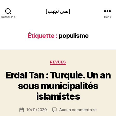
[سي نجيب]
Recherche
Menu
Étiquette :
populisme
Catégories
REVUES
Erdal Tan : Turquie. Un an
P
sous municipalités
a
r
islamistes
S
i
Auteur
sur
10/11/2020
Aucun commentaire
N
Date
de
Erdal
e
de