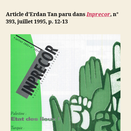
l’article
Tan
d
l’article
:
ji
Article d’Erdan Tan paru dans
Inprecor
,
n°
Turquie.
b
393, juillet 1995, p. 12-13
Un
an
sous
municipali
islamistes