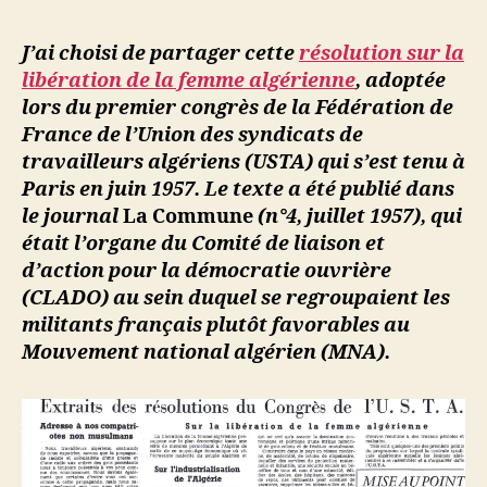
l’article
:
i
l’article
Résolution
M
J’ai choisi de partager cette
résolution sur la
sur
o
libération de la femme algérienne
, adoptée
la
u
lors du premier congrès de la Fédération de
libération
s
France de l’Union des syndicats de
de
s
travailleurs algériens (USTA) qui s’est tenu à
la
a
Paris en juin 1957. Le texte a été publié dans
femme
algérienne
le journal
La Commune
(n°4, juillet 1957), qui
(1957)
était l’organe du Comité de liaison et
d’action pour la démocratie ouvrière
(CLADO) au sein duquel se regroupaient les
militants français plutôt favorables au
Mouvement national algérien (MNA).