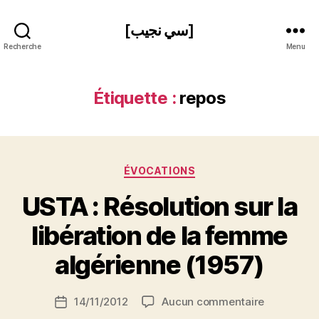
[سي نجيب]
Recherche
Menu
Étiquette :
repos
P
Catégories
ÉVOCATIONS
a
r
USTA : Résolution sur la
N
e
libération de la femme
d
ji
algérienne (1957)
b
S
Auteur
sur
14/11/2012
Aucun commentaire
i
Date
de
USTA
d
de