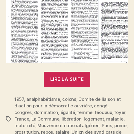
« USTA
LIRE LA SUITE
:
Résolution
1957
,
analphabétisme
,
colons
,
Comité de liaison et
sur
d'action pour la démocratie ouvrière
,
congé
,
la
congrès
,
domination
,
égalité
,
femme
,
féodaux
,
foyer
,
libération
France
,
La Commune
,
libération
,
logement
,
maladie
,
Étiquettes
de
maternité
,
Mouvement national algérien
,
Paris
,
prime
,
la
prostitution
,
repos
,
salaire
,
Union des syndicats de