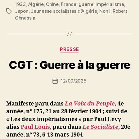
1933
,
Algérie
,
Chine
,
France
,
guerre
La
,
impérialisme
,
Japon
,
Jeunesse socialistes d'Algérie
,
Non !
,
Robert
Étiquettes
civilisation
Ghnassia
envahit
la
Chine »
P
Catégories
PRESSE
a
r
CGT : Guerre à la guerre
S
i
Auteur
12/09/2025
N
Date
de
e
de
l’article
d
l’article
ji
Manifeste paru dans
La Voix du Peuple
, 4e
b
année, n° 175, 21 au 28 février 1904
; suivi de
« Les deux impérialismes » par Paul Lévy
alias
Paul Louis
, paru dans
Le Socialiste
, 20e
année, n° 73, 6-13 mars 1904