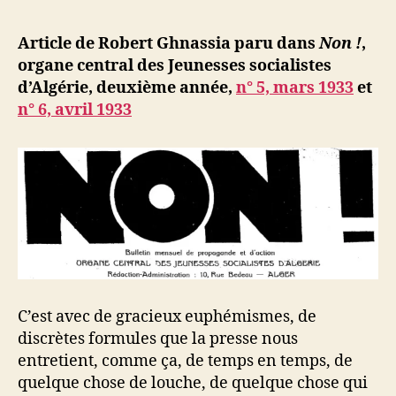
l’article
d
l’article
ji
Article de Robert Ghnassia paru dans
Non !
,
b
organe central des Jeunesses socialistes
d’Algérie, deuxième année,
n° 5, mars 1933
et
n° 6, avril 1933
C’est avec de gracieux euphémismes, de
discrètes formules que la presse nous
entretient, comme ça, de temps en temps, de
quelque chose de louche, de quelque chose qui