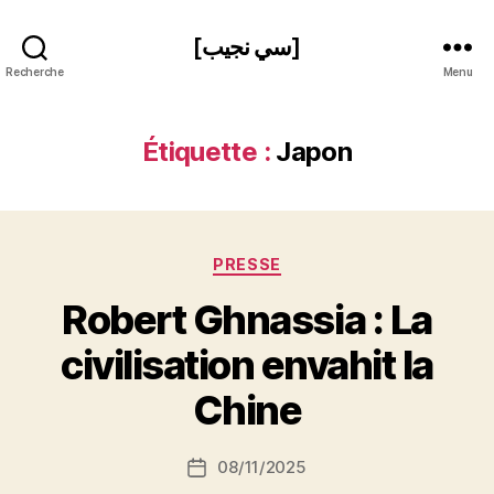
[سي نجيب]
Recherche
Menu
Étiquette :
Japon
Catégories
PRESSE
Robert Ghnassia : La
P
civilisation envahit la
a
r
Chine
S
i
Auteur
08/11/2025
N
Date
de
e
de