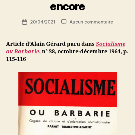
r
encore
S
i
Auteur
sur
20/04/2021
Aucun commentaire
N
Date
de
Alain
e
de
l’article
Gérard
d
l’article
:
ji
Article d’Alain Gérard paru dans
Socialisme
Les
b
ou Barbarie
, n° 38, octobre-décembre 1964, p.
jeux
115-116
olympiqu
ou
le
ridicule
qui
ne
tue
pas
encore