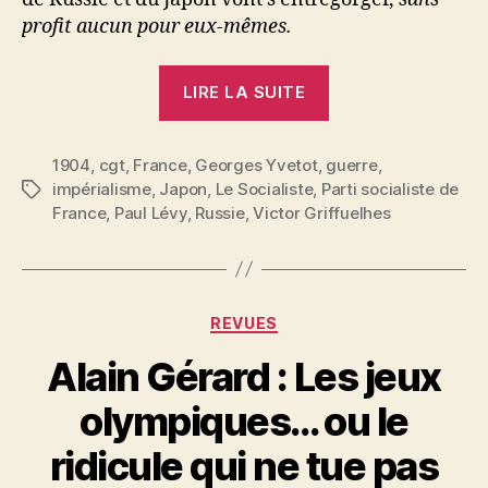
profit aucun pour eux-mêmes.
« CGT
LIRE LA SUITE
:
Guerre
1904
,
cgt
,
France
,
Georges Yvetot
,
guerre
à
,
impérialisme
,
Japon
,
Le Socialiste
,
Parti socialiste de
Étiquettes
la
France
,
Paul Lévy
,
Russie
,
Victor Griffuelhes
guerre »
Catégories
REVUES
Alain Gérard : Les jeux
olympiques… ou le
P
ridicule qui ne tue pas
a