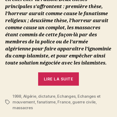
principales s’affrontent : première thèse,
l’horreur aurait comme cause le fanatisme
religieux ; deuxième thèse, l’horreur aurait
comme cause un complot, les massacres
étant commis de cette façon·là par des
membres de la police ou de l’armée
algérienne pour faire apparaître l’ignominie
du camp islamiste, et pour empêcher ainsi
toute solution négociée avec les islamistes.
« Remarques
LIRE LA SUITE
sur
les
1998
,
Algérie
,
dictature
,
Echanges
,
Echanges et
massacres
mouvement
,
fanatisme
,
France
,
guerre civile
,
Étiquettes
en
massacres
Algérie »