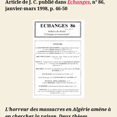
ji
Article de J. C. publié dans
Echanges
, n° 86,
massacre
b
janvier-mars 1998, p. 46-50
en
Algérie
L’horreur
des massacres en Algérie amène à
en chercher la raison. Deux thèses