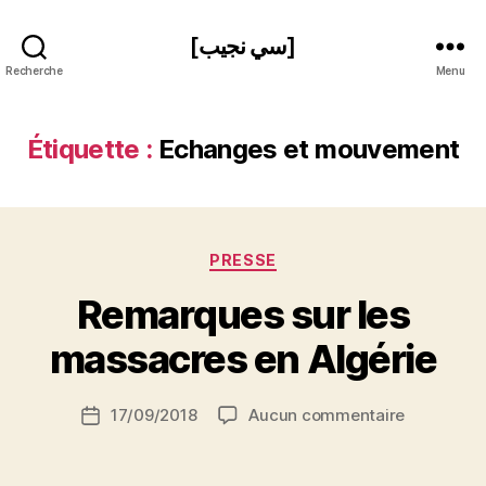
[سي نجيب]
Recherche
Menu
Étiquette :
Echanges et mouvement
Catégories
PRESSE
P
Remarques sur les
a
r
massacres en Algérie
S
i
Auteur
sur
17/09/2018
Aucun commentaire
N
Date
de
Remarque
e
de
l’article
sur
d
l’article
les