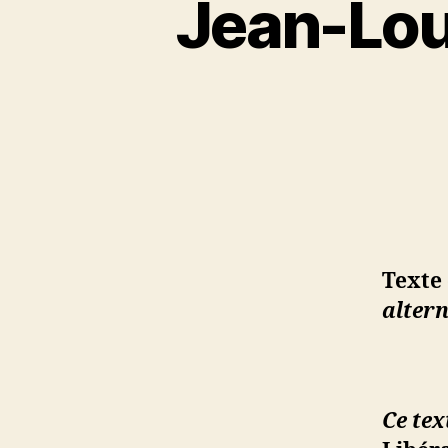
Jean-Loui
Texte
altern
Ce tex