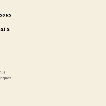
 sous
qui a
ila
acques
,