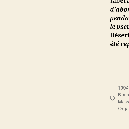
Libér
d’abo
pendan
le pse
Déser
été re
1994
Bouh
Étiquett
Mass
Orga