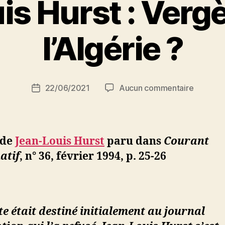
s Hurst : Vergès
P
l’Algérie ?
a
r
S
i
Auteur
sur
22/06/2021
Aucun commentaire
N
Date
de
Jean-
e
de
l’article
Louis
d
l’article
Hurst
ji
:
b
 de
Jean-Louis Hurst
paru dans
Courant
Vergès
atif
, n° 36, février 1994, p. 25-26
trahit-
il
l’Algérie
?
te était destiné initialement au journal