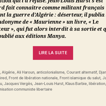
ation
qui l’a refusé. Jean-Louis Hurst s’est
rd fait connaitre comme militant français
t la guerre d’Algérie : déserteur, il publia
udonyme de « Maurienne » un livre, «
Le
teur »
, qui fut alors interdit à sa sortie et 
publié aux éditions Manya.
« Jean-
LIRE LA SUITE
Louis
Hurst
:
,
Algérie
,
Ali Haroun
,
anticolonialisme
,
Courant alternatif
,
Djam
ired
,
Front de libération nationale
,
Front islamique du salut
,
J
Vergès
es
u
,
Jacques Vergès
,
Jean-Louis Hurst
,
Klaus Barbie
,
libération
trahit-
nisation communiste libertaire
il
l’Algérie