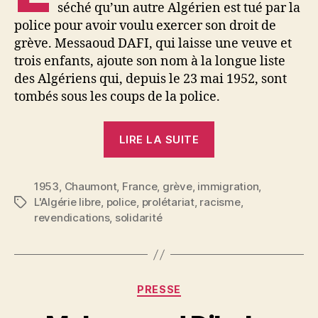
séché qu’un autre Algérien est tué par la
police pour avoir voulu exercer son droit de
grève. Messaoud DAFI, qui laisse une veuve et
trois enfants, ajoute son nom à la longue liste
des Algériens qui, depuis le 23 mai 1952, sont
tombés sous les coups de la police.
« Les
LIRE LA SUITE
sanglants
incidents
1953
,
Chaumont
,
France
,
grève
,
immigration
de
,
L'Algérie libre
,
police
,
prolétariat
,
racisme
,
Étiquettes
Chaumont
revendications
,
solidarité
:
Une
fois
encore
Catégories
PRESSE
les
P