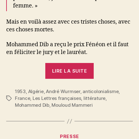
femme. »
Mais en voilà assez avec ces tristes choses, avec
ces choses mortes.
Mohammed Dib a reçu le prix Fénéon et il faut
en féliciter le jury et le lauréat.
« André
LIRE LA SUITE
Wurmser
:
1953
,
Algérie
,
André Wurmser
,
anticolonialisme
Le
,
France
,
Les Lettres françaises
,
littérature
,
Étiquettes
pain
Mohammed Dib
,
Mouloud Mammeri
et
les
paillettes »
Catégories
PRESSE