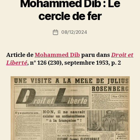
Mohammed Dib : Le
Algériens
a
sont
r
cercle de fer
victimes
S
i
de
Auteur
08/12/2024
N
Date
la
de
e
de
l’article
haine
d
l’article
et
ji
Article de
Mohammed Dib
paru dans
Droit et
b
du
Liberté
,
n° 126 (230), septembre 1953, p. 2
racisme
policiers »