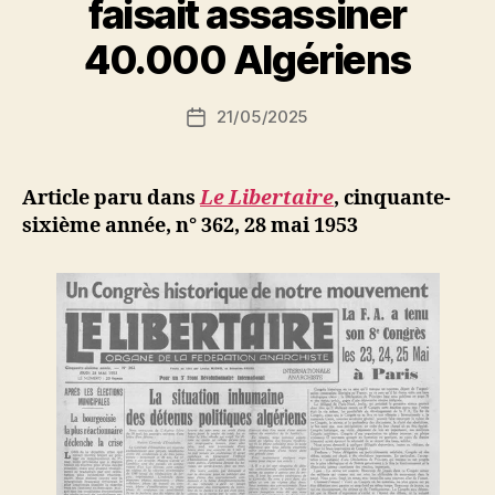
faisait assassiner
a
r
40.000 Algériens
S
i
Auteur
21/05/2025
N
Date
de
e
de
l’article
d
l’article
ji
Article paru dans
Le Libertaire
, cinquante-
b
sixième année, n° 362, 28 mai 1953