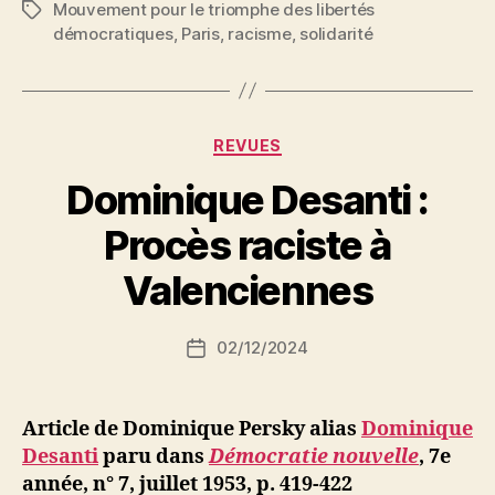
Mouvement pour le triomphe des libertés
Étiquettes
démocratiques
,
Paris
,
racisme
,
solidarité
Catégories
REVUES
Dominique Desanti :
P
Procès raciste à
a
r
Valenciennes
S
i
Auteur
02/12/2024
N
Date
de
e
de
l’article
d
l’article
ji
Article de Dominique Persky alias
Dominique
b
Desanti
paru dans
Démocratie nouvelle
,
7e
année, n° 7, juillet 1953,
p. 419-422