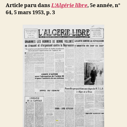
ji
Article paru dans
L’Algérie libre
, 5e année, n°
b
64, 5 mars 1953, p. 3