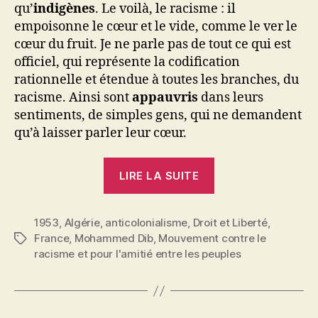
qu’
indigènes
. Le voilà, le racisme : il
empoisonne le cœur et le vide, comme le ver le
cœur du fruit. Je ne parle pas de tout ce qui est
officiel, qui représente la codification
rationnelle et étendue à toutes les branches, du
racisme. Ainsi sont
appauvris
dans leurs
sentiments, de simples gens, qui ne demandent
qu’à laisser parler leur cœur.
« Mohammed
LIRE LA SUITE
Dib
:
1953
,
Algérie
,
anticolonialisme
,
Droit et Liberté
Le
,
France
,
Mohammed Dib
,
Mouvement contre le
Étiquettes
cercle
racisme et pour l'amitié entre les peuples
de
fer »