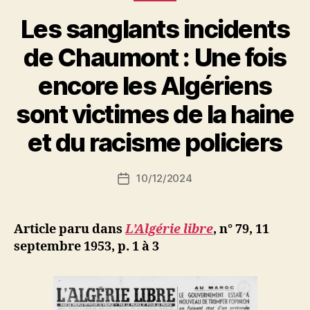
Les sanglants incidents
de Chaumont : Une fois
encore les Algériens
P
sont victimes de la haine
a
r
et du racisme policiers
S
i
Auteur
10/12/2024
N
Date
de
e
de
l’article
d
l’article
ji
Article paru dans
L’Algérie libre
, n° 79, 11
b
septembre 1953, p. 1 à 3