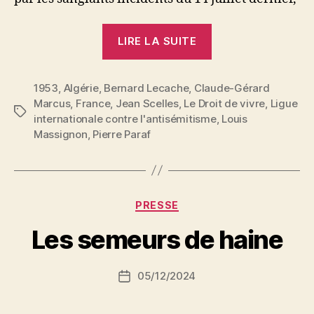
« Le
LIRE LA SUITE
racisme
tue
1953
,
Algérie
,
Bernard Lecache
,
Claude-Gérard
encore »
Marcus
,
France
,
Jean Scelles
,
Le Droit de vivre
,
Ligue
Étiquettes
internationale contre l'antisémitisme
,
Louis
Massignon
,
Pierre Paraf
P
Catégories
PRESSE
a
r
Les semeurs de haine
S
i
Auteur
05/12/2024
N
Date
de
e
de
l’article
d
l’article