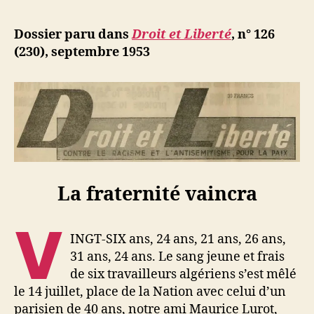
l’article
d
l’article
ji
Dossier paru dans
Droit et Liberté
, n° 126
b
(230), septembre 1953
La fraternité vaincra
V
INGT-SIX ans, 24 ans, 21 ans, 26 ans,
31 ans, 24 ans. Le sang jeune et frais
de six travailleurs algériens s’est mêlé
le 14 juillet, place de la Nation avec celui d’un
parisien de 40 ans, notre ami Maurice Lurot,