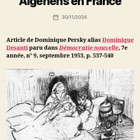
Algériens en France
S
i
Auteur
30/11/2024
N
Date
de
e
de
l’article
d
l’article
ji
Article de Dominique Persky alias
Dominique
b
Desanti
paru dans
Démocratie nouvelle
, 7e
année, n° 9, septembre 1953, p. 537-540