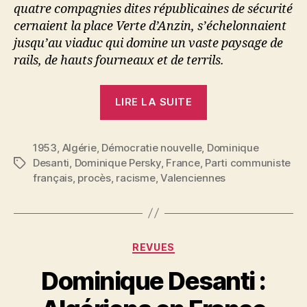
quatre compagnies dites républicaines de sécurité
cernaient la place Verte d’Anzin, s’échelonnaient
jusqu’au viaduc qui domine un vaste paysage de
rails, de hauts fourneaux et de terrils.
« Dominique
LIRE LA SUITE
Desanti
:
1953
,
Algérie
,
Démocratie nouvelle
,
Procès
Dominique
Desanti
,
Dominique Persky
,
France
,
Parti communiste
Étiquettes
raciste
français
,
procès
,
racisme
,
Valenciennes
à
Valenciennes »
Catégories
REVUES
P
Dominique Desanti :
a
r