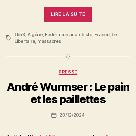
« Il
LIRE LA SUITE
y
a
1953
,
Algérie
,
Fédération anarchiste
8
,
France
,
Le
Étiquettes
Libertaire
,
massacres
ans,
la
bourgeoisie
française
Catégories
PRESSE
faisait
P
André Wurmser : Le pain
assassiner
a
40.000
r
et les paillettes
Algériens »
S
i
Auteur
20/12/2024
N
Date
de
e
de
l’article
d
l’article
ji