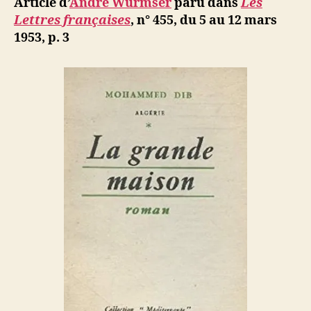
Article d’
André Wurmser
paru dans
Les
b
Lettres françaises
, n° 455, du 5 au 12 mars
1953, p.
3