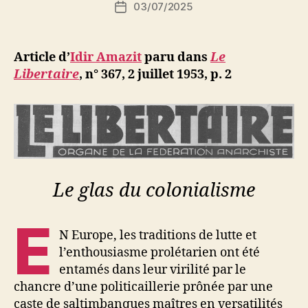
Auteur
03/07/2025
N
Date
de
e
de
l’article
d
l’article
ji
Article d’
Idir Amazit
paru dans
Le
b
Libertaire
,
n° 367, 2 juillet 1953, p. 2
Le glas du colonialisme
E
N Europe, les traditions de lutte et
l’enthousiasme prolétarien ont été
entamés dans leur virilité par le
chancre d’une politicaillerie prônée par une
caste de saltimbanques maîtres en versatilités