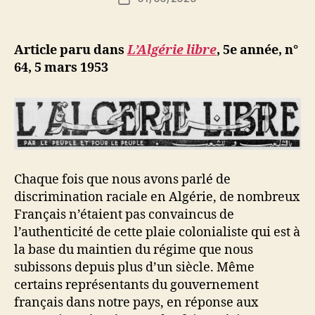
de
e
de
l’article
d
l’article
ji
Article paru dans
L’Algérie libre
, 5e année, n°
b
64, 5 mars 1953
Chaque fois que nous avons parlé de
discrimination raciale en Algérie, de nombreux
Français n’étaient pas convaincus de
l’authenticité de cette plaie colonialiste qui est à
la base du maintien du régime que nous
subissons depuis plus d’un siècle. Même
certains représentants du gouvernement
français dans notre pays, en réponse aux