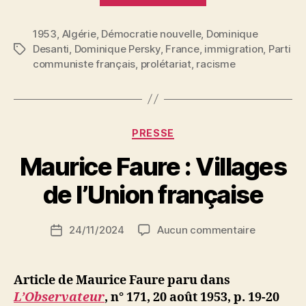
:
1953
,
Algérie
,
Démocratie nouvelle
,
Algériens
Dominique
Desanti
,
Dominique Persky
,
France
,
immigration
,
Parti
Étiquettes
en
communiste français
,
prolétariat
,
racisme
France »
Catégories
PRESSE
P
Maurice Faure : Villages
a
r
de l’Union française
S
i
Auteur
sur
24/11/2024
Aucun commentaire
N
Date
de
Maurice
e
de
l’article
Faure
d
l’article
:
ji
Article de Maurice Faure paru dans
Villages
b
L’Observateur
, n° 171, 20 août 1953, p. 19-20
de