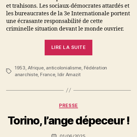
et trahisons. Les sociaux-démocrates attardés et
les bureaucrates de la 3e Internationale portent
une écrasante responsabilité de cette
criminelle situation devant le monde ouvrier.
« Idir
LIRE LA SUITE
Amazit
:
1953
,
Afrique
,
anticolonialisme
,
Fédération
L’Afrique
Étiquettes
anarchiste
,
France
,
Idir Amazit
terre
de
la
Révolution »
P
Catégories
PRESSE
a
r
Torino, l’ange dépeceur !
S
i
Auteur
01/06/2025
N
Date