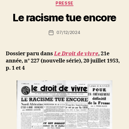
P
Catégories
PRESSE
a
r
Le racisme tue encore
S
i
Auteur
07/12/2024
N
Date
de
e
de
l’article
d
l’article
ji
Dossier paru dans
Le Droit de vivre
, 21e
b
année, n° 227 (nouvelle série), 20 juillet 1953,
p. 1 et 4