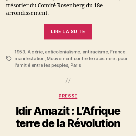
trésorier du Comité Rosenberg du 18e
arrondissement.
« Les
LIRE LA SUITE
Droits
de
1953
,
Algérie
,
anticolonialisme
,
antiracisme
l’Homme
,
France
,
manifestation
,
Mouvement contre le racisme et pour
Étiquettes
bafoués
l'amitié entre les peuples
,
Paris
le
jour
même
de
Catégories
PRESSE
leur
P
Idir Amazit : L’Afrique
célébration »
a
r
terre de la Révolution
S
i