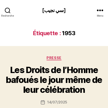
[سي نجيب]
Recherche
Menu
Étiquette :
1953
Catégories
PRESSE
Les Droits de l’Homme
P
bafoués le jour même de
a
r
leur célébration
S
i
Auteur
14/07/2025
N
Date
de
e
de