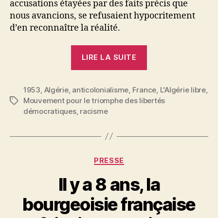
accusations étayées par des faits précis que
nous avancions, se refusaient hypocritement
d’en reconnaître la réalité.
« Torino,
LIRE LA SUITE
l’ange
dépeceur
1953
,
Algérie
,
anticolonialisme
,
France
! »
,
L'Algérie libre
,
Mouvement pour le triomphe des libertés
Étiquettes
démocratiques
,
racisme
Catégories
PRESSE
Il y a 8 ans, la
bourgeoisie française
P