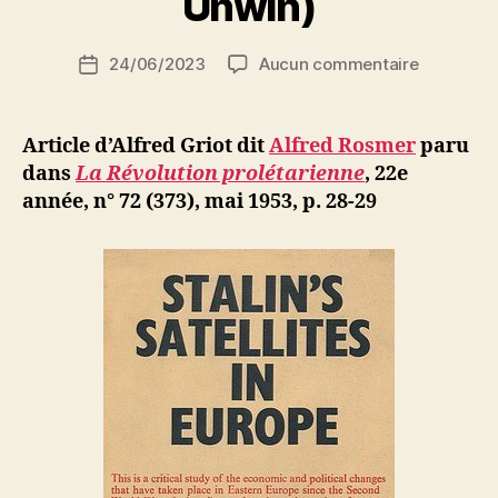
Unwin)
S
i
Auteur
sur
24/06/2023
Aucun commentaire
N
Date
de
Alfred
e
de
l’article
Rosmer
d
l’article
:
ji
Article d’Alfred Griot dit
Alfred Rosmer
paru
Gluckstein
b
dans
La Révolution prolétarienne
, 22e
Les
année, n° 72 (373), mai 1953, p. 28-29
satellites
européen
de
Staline
(Allen
and
Unwin)