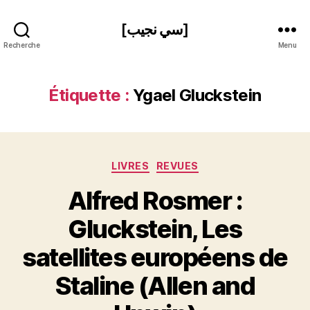
[سي نجيب]
Recherche
Menu
Étiquette :
Ygael Gluckstein
Catégories
LIVRES
REVUES
Alfred Rosmer :
Gluckstein, Les
satellites européens de
P
Staline (Allen and
a
r