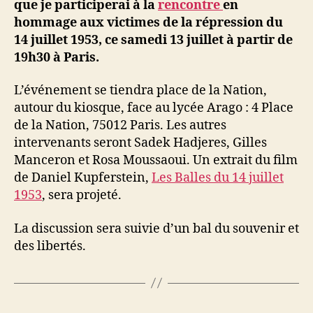
que je participerai à la
rencontre
en
rencontre
hommage aux victimes de la répression du
à
14 juillet 1953, ce samedi 13 juillet à partir de
Paris,
19h30 à Paris.
samedi
13
L’événement se tiendra place de la Nation,
juillet
autour du kiosque, face au lycée Arago : 4 Place
à
19h30
de la Nation, 75012 Paris. Les autres
intervenants seront Sadek Hadjeres, Gilles
Manceron et Rosa Moussaoui. Un extrait du film
de Daniel Kupferstein,
Les Balles du 14 juillet
1953
, sera projeté.
La discussion sera suivie d’un bal du souvenir et
des libertés.