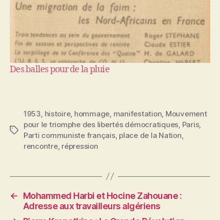
Des balles pour de la pluie
1953
,
histoire
,
hommage
,
manifestation
,
Mouvement
pour le triomphe des libertés démocratiques
,
Paris
,
Étiquettes
Parti communiste français
,
place de la Nation
,
rencontre
,
répression
←
Mohammed Harbi et Hocine Zahouane :
Adresse aux travailleurs algériens