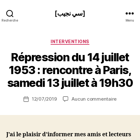
[سي نجيب]
Recherche
Menu
Catégories
INTERVENTIONS
Répression du 14 juillet
P
1953 : rencontre à Paris,
a
r
samedi 13 juillet à 19h30
S
i
Auteur
sur
12/07/2019
Aucun commentaire
N
Date
de
Répressio
e
de
l’article
du
d
l’article
14
ji
juillet
b
1953
J’ai le plaisir d’informer mes amis et lecteurs
: