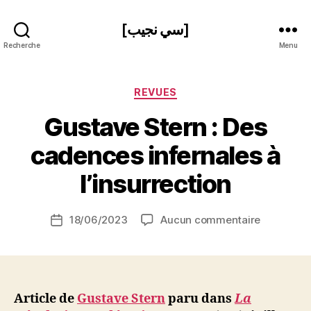
[سي نجيب]
Recherche
Menu
Catégories
REVUES
Gustave Stern : Des
P
cadences infernales à
a
r
l’insurrection
S
i
Auteur
sur
18/06/2023
Aucun commentaire
N
Date
de
Gustave
e
de
l’article
Stern
d
l’article
:
ji
Des
b
cadences
Article de
Gustave Stern
paru dans
La
infernales