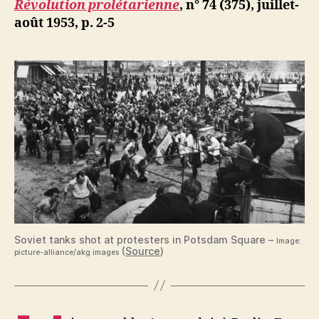
Révolution prolétarienne
, n° 74 (375), juillet-
à
août 1953, p. 2-5
l’insurrect
Soviet tanks shot at protesters in Potsdam Square –
Image:
(
Source
)
picture-alliance/akg images