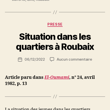
défense
antifasciste
&
antiraciste
Catégories
PRESSE
Lille-
P
Situation dans les
Roubaix »
a
r
quartiers à Roubaix
S
i
Auteur
sur
06/12/2022
Aucun commentaire
N
Date
de
Situation
e
de
l’article
dans
d
l’article
les
ji
Article paru dans
El-Oumami
, n° 24,
avril
quartiers
b
1982, p. 13
à
Roubaix
La situation des jeunes dans les quartiers