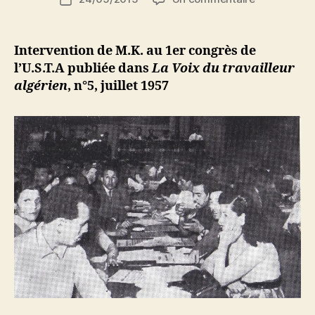
de
M.K.
d
de
l’article
(déléguée
i
l’article
féminine
M
Intervention de M.K. au 1er congrès de
de
o
l’U.S.T.A publiée dans
La Voix du travailleur
Roubaix)
u
algérien
, n°5, juillet 1957
traite
s
de
s
la
a
condition
de
la
femme
algérienne