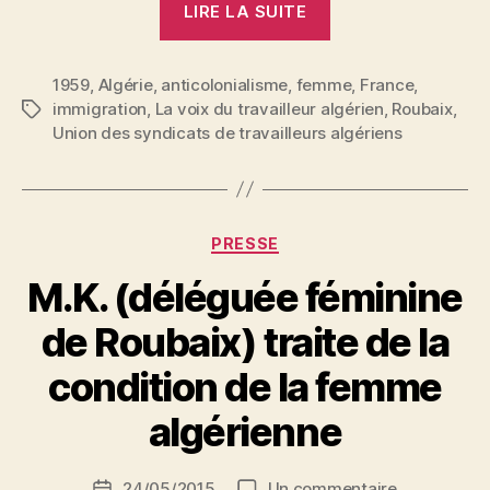
LIRE LA SUITE
de
Melle
1959
,
Algérie
,
anticolonialisme
,
femme
Fatma
,
France
,
immigration
,
La voix du travailleur algérien
,
Roubaix
,
Étiquettes
au
Union des syndicats de travailleurs algériens
2e
congrès
de
l’USTA »
Catégories
PRESSE
P
M.K. (déléguée féminine
a
r
de Roubaix) traite de la
N
e
condition de la femme
d
ji
algérienne
b
S
Auteur
sur
24/05/2015
Un commentaire
i
Date