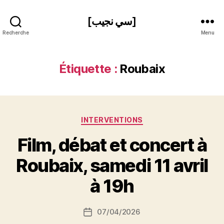
[سي نجيب]
Recherche
Menu
Étiquette :
Roubaix
Catégories
INTERVENTIONS
Film, débat et concert à
P
Roubaix, samedi 11 avril
a
r
à 19h
S
i
Auteur
07/04/2026
N
Date
de
e
de