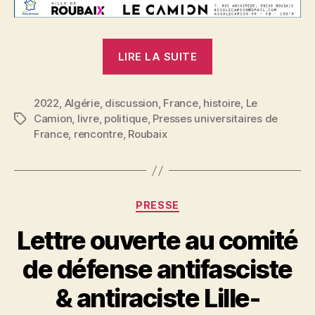
« Histoire
LIRE LA SUITE
algérienne
de
2022
,
Algérie
,
discussion
,
France
,
histoire
la
,
Le
Camion
,
livre
,
politique
,
Presses universitaires de
Étiquettes
France
France
,
rencontre
,
Roubaix
:
rencontre
à
Roubaix,
Catégories
PRESSE
samedi
Lettre ouverte au comité
10
décembre
de défense antifasciste
à
P
& antiraciste Lille-
15h »
a