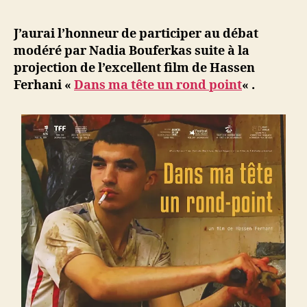
l’article
d
l’article
ji
J’aurai l’honneur de participer au débat
b
modéré par Nadia Bouferkas suite à la
projection de l’excellent film de Hassen
Ferhani «
Dans ma tête un rond point
« .