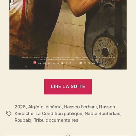
« Film,
LIRE LA SUITE
débat
et
2026
,
Algérie
,
cinéma
,
Hassen Ferhani
concert
,
Hassen
Kerbiche
,
La Condition publique
,
Nadia Bouferkas
,
Étiquettes
à
Roubaix
,
Tribu documentaires
Roubaix,
samedi