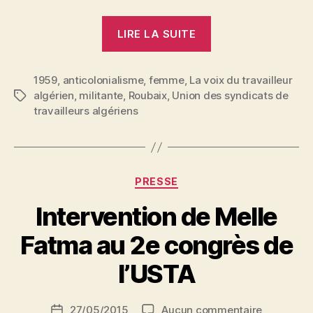
« Intervention
LIRE LA SUITE
de
Melle
1959
,
anticolonialisme
,
femme
,
La voix du travailleur
Dehbia
algérien
,
militante
,
Roubaix
,
Union des syndicats de
Étiquettes
au
travailleurs algériens
2e
congrès
de
P
l’USTA »
Catégories
PRESSE
a
r
Intervention de Melle
N
e
Fatma au 2e congrès de
d
ji
l’USTA
b
S
Auteur
sur
27/05/2015
Aucun commentaire
i
Date