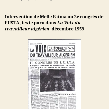
de
Interventi
d
de
l’article
de
i
l’article
Melle
M
Intervention de Melle Fatma au 2e congrès de
Fatma
o
l’USTA, texte paru dans
La Voix du
au
u
travailleur algérien
, décembre 1959
2e
s
congrès
s
de
a
l’USTA