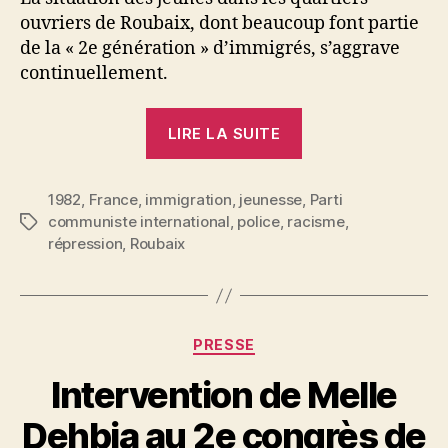
ouvriers de Roubaix, dont beaucoup font partie
de la « 2e génération » d’immigrés, s’aggrave
continuellement.
« Situation
LIRE LA SUITE
dans
les
1982
,
France
,
immigration
,
jeunesse
quartiers
,
Parti
communiste international
,
police
,
racisme
,
Étiquettes
à
répression
,
Roubaix
Roubaix »
P
Catégories
PRESSE
a
r
Intervention de Melle
N
e
Dehbia au 2e congrès de
d