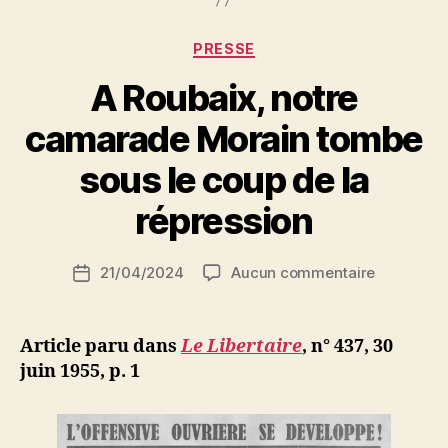
11
avril
Catégories
PRESSE
à
A Roubaix, notre
19h »
camarade Morain tombe
P
sous le coup de la
a
r
répression
S
i
Auteur
sur
21/04/2024
Aucun commentaire
N
Date
de
A
e
de
l’article
Roubaix,
d
l’article
notre
ji
Article paru dans
Le Libertaire
, n° 437, 30
camarade
b
juin 1955, p. 1
Morain
tombe
sous
le