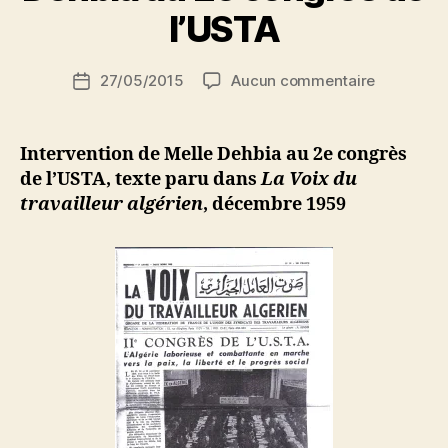
ji
l’USTA
b
S
Auteur
sur
27/05/2015
Aucun commentaire
i
Date
de
Interventi
d
de
l’article
de
i
l’article
Melle
M
Intervention de Melle Dehbia au 2e congrès
Dehbia
o
de l’USTA, texte paru dans
La Voix du
au
u
travailleur algérien
, décembre 1959
2e
s
congrès
s
de
a
l’USTA