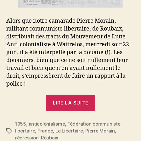
Alors que notre camarade Pierre Morain,
militant communiste libertaire, de Roubaix,
distribuait des tracts du Mouvement de Lutte
Anti-colonialiste à Wattrelos, mercredi soir 22
juin, il a été interpellé par la douane (!). Les
douaniers, bien que ce ne soit nullement leur
travail et bien que n’en ayant nullement le
droit, s’empressèrent de faire un rapport à la
police !
« A
LIRE LA SUITE
Roubaix,
notre
1955
,
anticolonialisme
,
Fédération communiste
camarade
libertaire
,
France
,
Le Libertaire
,
Pierre Morain
,
Étiquettes
Morain
répression
,
Roubaix