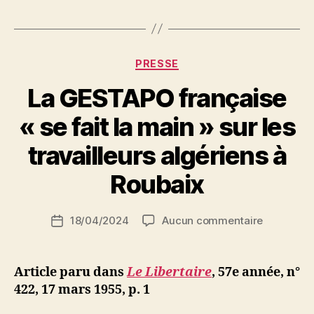
tombe
sous
le
coup
Catégories
PRESSE
de
La GESTAPO française
la
répression »
« se fait la main » sur les
P
travailleurs algériens à
a
r
Roubaix
S
i
Auteur
sur
18/04/2024
Aucun commentaire
N
Date
de
La
e
de
l’article
GESTAPO
d
l’article
française
ji
Article paru dans
Le Libertaire
, 57e année, n°
« se
b
422, 17 mars 1955, p. 1
fait
la