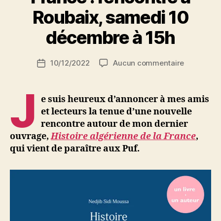
Roubaix »
P
Roubaix, samedi 10
a
r
décembre à 15h
S
i
Auteur
sur
10/12/2022
Aucun commentaire
N
Date
de
Histoire
e
de
l’article
algérienne
d
l’article
J
de
ji
e suis heureux d’annoncer à mes amis
la
b
et lecteurs la tenue d’une nouvelle
France
rencontre autour de mon dernier
:
ouvrage,
Histoire algérienne de la France
,
rencontre
qui vient de paraître aux Puf.
à
Roubaix,
samedi
10
décembre
à
15h