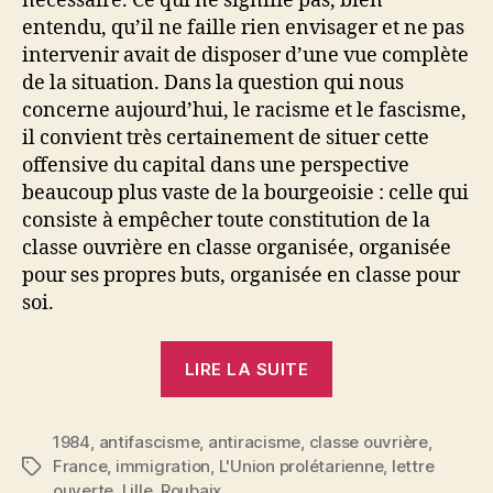
nécessaire. Ce qui ne signifie pas, bien
entendu, qu’il ne faille rien envisager et ne pas
intervenir avait de disposer d’une vue complète
de la situation. Dans la question qui nous
concerne aujourd’hui, le racisme et le fascisme,
il convient très certainement de situer cette
offensive du capital dans une perspective
beaucoup plus vaste de la bourgeoisie : celle qui
consiste à empêcher toute constitution de la
classe ouvrière en classe organisée, organisée
pour ses propres buts, organisée en classe pour
soi.
« Lettre
LIRE LA SUITE
ouverte
au
1984
,
antifascisme
,
antiracisme
,
classe ouvrière
comité
,
France
,
immigration
,
L'Union prolétarienne
,
lettre
Étiquettes
de
ouverte
,
Lille
,
Roubaix