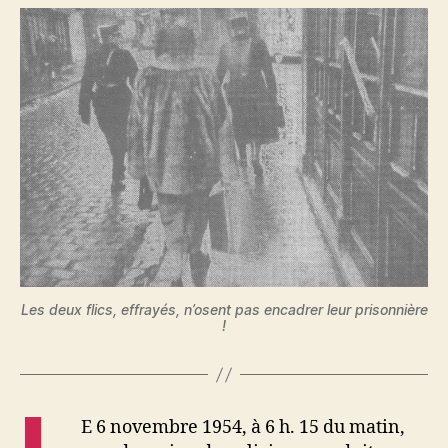
main »
sur
les
travailleur
algériens
à
Roubaix
Les deux flics, effrayés, n’osent pas encadrer leur prisonnière
!
E 6 novembre 1954, à 6 h. 15 du matin,