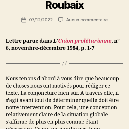
r
Roubaix
S
i
Auteur
sur
07/12/2022
Aucun commentaire
N
Date
de
Lettre
e
de
l’article
ouverte
d
l’article
au
ji
Lettre parue dans
L’
Union prolétarienne
, n°
comité
b
6, novembre-décembre 1984, p. 1-7
de
défense
antifascis
&
antiracist
Nous tenons d’abord à vous dire que beaucoup
Lille-
de choses nous ont motivés pour rédiger ce
Roubaix
texte. La conjoncture bien sûr. A travers elle, il
s’agit avant tout de déterminer quelle doit être
notre intervention. Pour cela, une conception
relativement claire de la situation globale
s’affirme de plus en plus comme étant