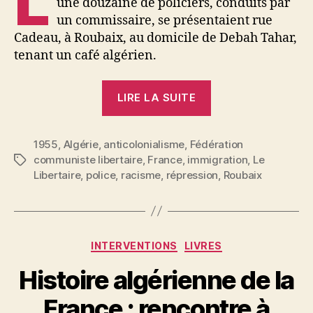
L
une douzaine de policiers, conduits par
un commissaire, se présentaient rue
Cadeau, à Roubaix, au domicile de Debah Tahar,
tenant un café algérien.
« La
LIRE LA SUITE
GESTAPO
française
1955
,
Algérie
,
anticolonialisme
,
Fédération
« se
communiste libertaire
,
France
,
immigration
,
Le
Étiquettes
fait
Libertaire
,
police
,
racisme
,
répression
,
Roubaix
la
main »
sur
les
Catégories
INTERVENTIONS
LIVRES
travailleurs
Histoire algérienne de la
algériens
à
France : rencontre à