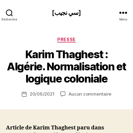
[سي نجيب]
Recherche
Menu
Catégories
PRESSE
Karim Thaghest :
P
Algérie. Normalisation et
a
r
logique coloniale
S
i
Auteur
sur
20/06/2021
Aucun commentaire
N
Date
de
Karim
e
de
l’article
Thaghest
d
l’article
:
ji
Algérie.
b
Normalisa
Article de Karim Thaghest paru dans
et