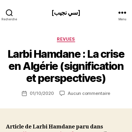
[سي نجيب]
Recherche
Menu
Catégories
REVUES
Larbi Hamdane : La crise
P
en Algérie (signification
a
r
et perspectives)
S
i
Auteur
sur
01/10/2020
Aucun commentaire
N
Date
de
Larbi
e
de
l’article
Hamdane
d
l’article
:
ji
La
b
crise
Article de Larbi Hamdane paru dans
en