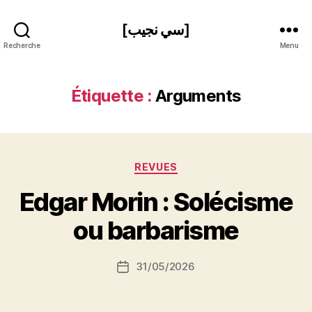
[سي نجيب]
Recherche
Menu
Étiquette :
Arguments
Catégories
REVUES
P
Edgar Morin : Solécisme
a
r
ou barbarisme
S
i
Auteur
31/05/2026
N
Date
de
e
de
l’article
d
l’article