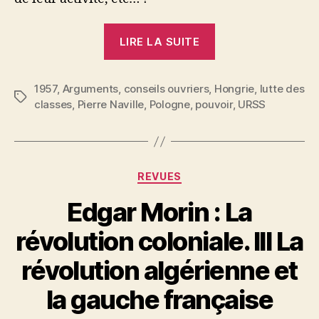
« Pierre
LIRE LA SUITE
Naville
:
1957
,
Arguments
,
conseils ouvriers
,
Note
Hongrie
,
lutte des
Étiquettes
classes
,
Pierre Naville
,
Pologne
,
pouvoir
,
URSS
sur
l’histoire
des
conseils
Catégories
REVUES
ouvriers »
Edgar Morin : La
révolution coloniale. III La
P
révolution algérienne et
a
r
la gauche française
S