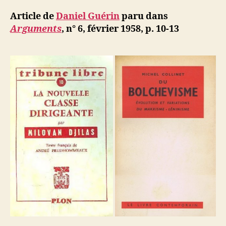
Guérin
d
l’article
:
ji
Article de
Daniel Guérin
paru dans
Deux
b
Arguments
, n° 6, février 1958, p. 10-13
réquisitoir
contre
le
« communi