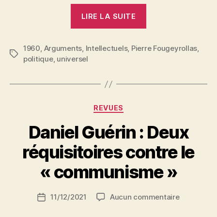
« Pierre
LIRE LA SUITE
Fougeyrollas
:
1960
,
Arguments
,
Intellectuels
,
Pierre Fougeyrollas
Sur
,
Étiquettes
politique
,
universel
le
mot
intellectuel »
Catégories
REVUES
Daniel Guérin : Deux
P
réquisitoires contre le
a
r
« communisme »
S
i
Auteur
sur
11/12/2021
Aucun commentaire
N
Date
de
Daniel
e
de
l’article