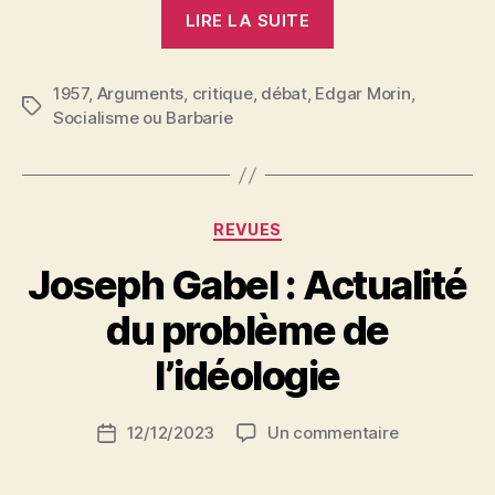
« Edgar
LIRE LA SUITE
Morin
:
1957
,
Arguments
,
critique
,
débat
,
Edgar Morin
Solécisme
,
Étiquettes
Socialisme ou Barbarie
ou
barbarisme »
Catégories
REVUES
Joseph Gabel : Actualité
P
du problème de
a
r
l’idéologie
S
i
Auteur
sur
12/12/2023
Un commentaire
N
Date
de
Joseph
e
de
l’article
Gabel
d
l’article