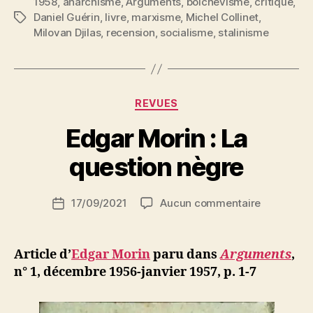
1958
,
anarchisme
,
Arguments
,
bolchévisme
Deux
,
critique
,
Daniel Guérin
,
livre
,
marxisme
,
Michel Collinet
,
Étiquettes
réquisitoires
Milovan Djilas
,
recension
,
socialisme
,
stalinisme
contre
le
« communisme » 
Catégories
REVUES
P
Edgar Morin : La
a
r
question nègre
S
i
Auteur
sur
17/09/2021
Aucun commentaire
N
Date
de
Edgar
e
de
l’article
Morin
d
l’article
:
ji
Article d’
Edgar Morin
paru dans
Arguments
,
La
b
n° 1, décembre 1956-janvier 1957, p. 1-7
question
nègre