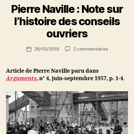
Pierre Naville : Note sur
P
l’histoire des conseils
a
r
ouvriers
S
i
Auteur
sur
29/05/2019
2 commentaires
N
Date
de
Pierre
e
de
l’article
Naville
d
l’article
:
ji
Article de Pierre Naville paru dans
Note
b
Arguments
, n° 4, juin-septembre 1957, p. 1-4
.
sur
l’histoire
des
conseils
ouvriers