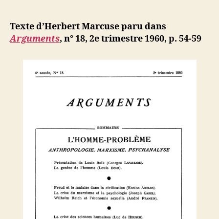
Herbert
e
de
l’article
Marcuse
d
l’article
:
ji
Texte d’Herbert Marcuse paru dans
De
b
Arguments
, n° 18, 2e trimestre 1960, p. 54-59
l’ontologie
à
la
technologi
Les
tendance
de
la
société
industriell