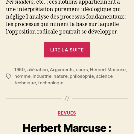
Persuaders
, etc. ; ces notions appartiennent à
une interprétation purement idéologique qui
néglige l’analyse des processus fondamentaux :
les processus qui minent la base sur laquelle
l’opposition radicale pourrait se développer.
« Herbert
LIRE LA SUITE
Marcuse
:
1960
,
aliénation
,
Arguments
,
cours
,
De
Herbert Marcuse
,
homme
,
industrie
,
nature
,
philosophie
,
science
,
Étiquettes
l’ontologie
technique
,
technologie
à
la
technologie.
Les
Catégories
REVUES
tendances
Herbert Marcuse :
de