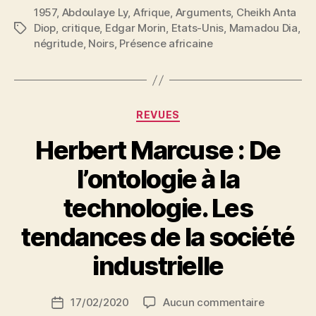
1957
,
Abdoulaye Ly
,
Afrique
,
Arguments
La
,
Cheikh Anta
Diop
,
critique
,
Edgar Morin
,
Etats-Unis
,
Mamadou Dia
,
Étiquettes
question
négritude
,
Noirs
,
Présence africaine
nègre »
Catégories
REVUES
Herbert Marcuse : De
l’ontologie à la
technologie. Les
P
tendances de la société
a
r
industrielle
S
i
Auteur
sur
17/02/2020
Aucun commentaire
N
Date
de