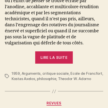
où l’effort de
penser
se trouve écrasé par
l’anodine, accablante et multicolore érudition
académique et par les segmentations
technicistes, quand il n’est pas pris, ailleurs,
dans l’engrenage des rotatives du journalisme
énervé et superficiel ou quand il ne succombe
pas sous la vague de platitude et de
vulgarisation qui déferle de tous côtés.
« Kostas
LIRE LA SUITE
Axelos
:
1959
,
Arguments
,
critique sociale
,
Ecole de Francfort
Adorno
,
Étiquettes
Kostas Axelos
,
philosophie
,
Theodor W. Adorno
et
l’école
de
Francfort »
Catégories
REVUES