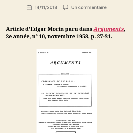
i
Auteur
sur
14/11/2018
Un commentaire
N
Date
de
Edgar
e
de
l’article
Morin
d
l’article
:
ji
Article d’Edgar Morin paru dans
Arguments
,
La
b
2e année, n° 10, novembre 1958, p. 27-31.
révolution
coloniale.
III
La
révolution
algérienne
et
la
gauche
française