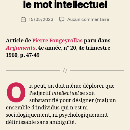
r
le mot intellectuel
S
i
Auteur
sur
15/05/2023
Aucun commentaire
N
Date
de
Pierre
e
de
l’article
Fougeyrol
d
l’article
:
ji
Article de
Pierre Fougeyrollas
paru dans
Sur
b
Arguments
, 4e année, n° 20,
4e trimestre
le
1960
,
p. 47-49
mot
intellectue
O
n peut, on doit même déplorer que
l’adjectif
intellectuel
se soit
substantifié pour désigner (mal) un
ensemble d’individus qui n’est ni
sociologiquement, ni psychologiquement
définissable sans ambiguïté.