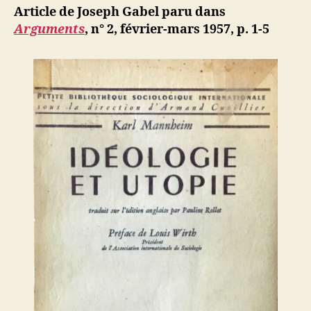
:
ji
Article de Joseph Gabel paru dans
Actualité
b
Arguments
, n° 2, février-mars 1957, p. 1-5
du
problème
de
l’idéologie