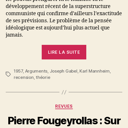
développement récent de la superstructure
communiste qui confirme d’ailleurs l’exactitude
de ses prévisions. Le problème de la pensée
idéologique est aujourd’hui plus actuel que
jamais.
« Joseph
LIRE LA SUITE
Gabel
:
1957
,
Arguments
,
Joseph Gabel
,
Karl Mannheim
Actualité
,
Étiquettes
recension
,
théorie
du
problème
de
l’idéologie »
Catégories
REVUES
P
Pierre Fougeyrollas : Sur
a