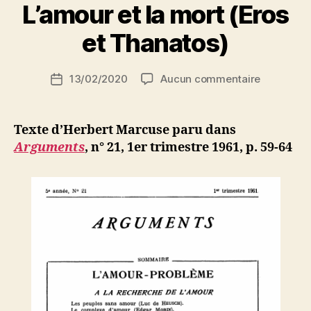
la
P
L’amour et la mort (Eros
a
société
r
et Thanatos)
industrielle »
S
i
Auteur
sur
13/02/2020
Aucun commentaire
N
Date
de
Herbert
e
de
l’article
Marcuse
d
l’article
:
ji
Texte d’Herbert Marcuse paru dans
L’amour
b
Arguments
, n° 21, 1er trimestre 1961, p. 59-64
et
la
mort
(Eros
et
Thanatos)