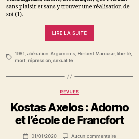
sans plaisir et sans y trouver une réalisation de
soi (1).
« Herbert
LIRE LA SUITE
Marcuse
:
1961
,
aliénation
,
Arguments
,
Herbert Marcuse
L’amour
,
liberté
,
Étiquettes
mort
,
répression
,
sexualité
et
la
mort
(Eros
Catégories
REVUES
et
P
Kostas Axelos : Adorno
Thanatos) »
a
r
et l’école de Francfort
S
i
Auteur
sur
01/01/2020
Aucun commentaire
N
Date