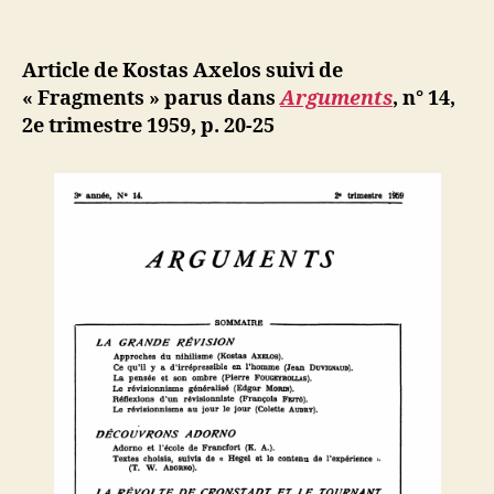
de
Kostas
e
de
l’article
Axelos
d
l’article
:
ji
Article de Kostas Axelos suivi de
Adorno
b
« Fragments » parus dans
Arguments
, n° 14,
et
2e trimestre 1959, p. 20-25
l’école
de
Francfort