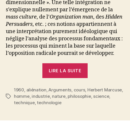
dimensionnelle ». Une telle intégration ne
s’explique nullement par l’émergence de la
mass culture
, de l’
Organization man
, des
Hidden
Persuaders
, etc. ; ces notions appartiennent à
une interprétation purement idéologique qui
néglige l’analyse des processus fondamentaux :
les processus qui minent la base sur laquelle
l’opposition radicale pourrait se développer.
« Herbert
LIRE LA SUITE
Marcuse
:
1960
,
aliénation
,
Arguments
,
cours
,
De
Herbert Marcuse
,
homme
,
industrie
,
nature
,
philosophie
,
science
,
Étiquettes
l’ontologie
technique
,
technologie
à
la
technologie.
Les