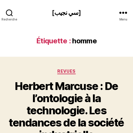
[سي نجيب]
Recherche
Menu
Étiquette :
homme
Catégories
REVUES
Herbert Marcuse : De
l’ontologie à la
technologie. Les
P
tendances de la société
a
r