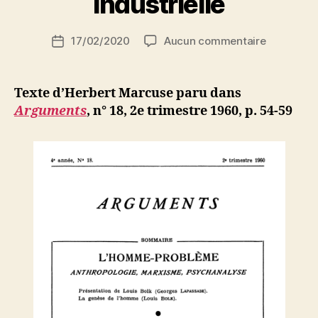
industrielle
S
i
Auteur
sur
17/02/2020
Aucun commentaire
N
Date
de
Herbert
e
de
l’article
Marcuse
d
l’article
:
ji
Texte d’Herbert Marcuse paru dans
De
b
Arguments
, n° 18, 2e trimestre 1960, p. 54-59
l’ontologie
à
la
technologi
Les
tendance
de
la
société
industriell