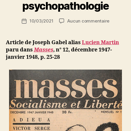
r
psychopathologie
S
i
Auteur
sur
10/03/2021
Aucun commentaire
N
Date
de
Joseph
e
de
l’article
Gabel
d
l’article
:
ji
Article de Joseph Gabel alias
Lucien Martin
L’âme
b
paru dans
Masses
,
n° 12, décembre 1947-
néo-
janvier 1948,
p. 25-28
stalinienne
Esquisse
d’une
psychopat