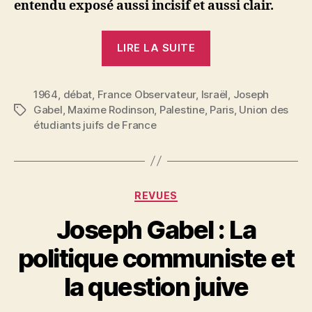
entendu exposé aussi incisif et aussi clair.
« Maxime
LIRE LA SUITE
Rodinson
:
1964
,
débat
,
France Observateur
,
Israël
Si
,
Joseph
Gabel
,
Maxime Rodinson
,
Palestine
,
Paris
,
Union des
Étiquettes
j’étais
étudiants juifs de France
arabe… »
Catégories
REVUES
Joseph Gabel : La
P
politique communiste et
a
r
la question juive
S
i