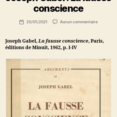
r
conscience
S
i
Auteur
sur
20/01/2021
Aucun commentaire
N
Date
de
Joseph
e
de
l’article
Gabel
d
l’article
:
ji
Joseph Gabel,
La fausse conscience
, Paris,
La
b
éditions de Minuit, 1962, p. I-IV
fausse
conscienc