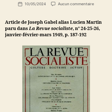
Auteur
sur
10/05/2024
Aucun commentaire
N
Date
de
Joseph
e
de
l’article
Gabel
d
l’article
:
ji
Article de Joseph Gabel alias Lucien Martin
La
b
paru dans
La Revue socialiste
, n° 24-25-26,
politique
janvier-février-mars 1949, p. 187-192
communis
et
la
question
juive