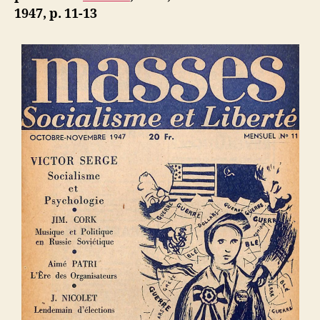
du
1947, p. 11-13
drame
de
l’
« Exodus 