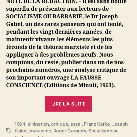
Barbarie
,
stalinisme
Kafka
et
le
problème
© 2026
[سي نجيب]
Haut
↑
de
l’aliénation »