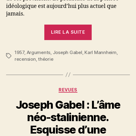
idéologique est aujourd’hui plus actuel que
jamais.
« Joseph
LIRE LA SUITE
Gabel
:
1957
,
Arguments
,
Joseph Gabel
,
Karl Mannheim
Actualité
,
Étiquettes
recension
,
théorie
du
problème
de
l’idéologie »
Catégories
REVUES
Joseph Gabel : L’âme
néo-stalinienne.
P
Esquisse d’une
a