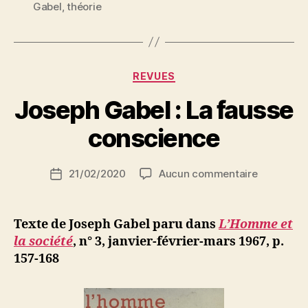
Gabel
,
théorie
conscience »
Catégories
REVUES
P
Joseph Gabel : La fausse
a
r
conscience
S
i
Auteur
sur
21/02/2020
Aucun commentaire
N
Date
de
Joseph
e
de
l’article
Gabel
d
l’article
:
ji
Texte de Joseph Gabel paru dans
L’Homme et
La
b
la société
, n° 3, janvier-février-mars 1967, p.
fausse
157-168
conscienc