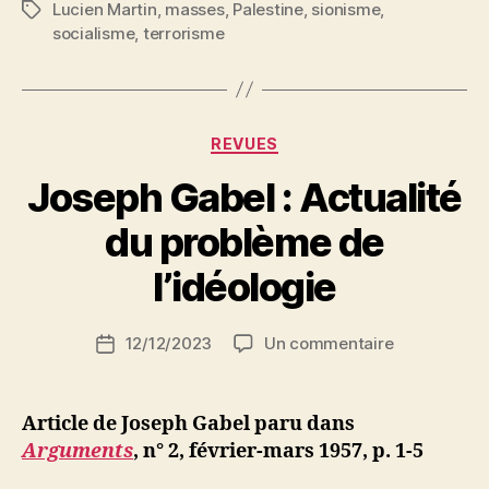
Lucien Martin
,
masses
,
Palestine
,
sionisme
,
Étiquettes
du
socialisme
,
terrorisme
drame
de
l’
« Exodus » »
Catégories
REVUES
Joseph Gabel : Actualité
P
du problème de
a
r
l’idéologie
S
i
Auteur
sur
12/12/2023
Un commentaire
N
Date
de
Joseph
e
de
l’article
Gabel
d
l’article
:
ji
Article de Joseph Gabel paru dans
Actualité
b
Arguments
, n° 2, février-mars 1957, p. 1-5
du
problème