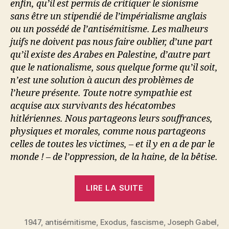
enfin, qu’il est permis de critiquer le sionisme
sans être un stipendié de l’impérialisme anglais
ou un possédé de l’antisémitisme. Les malheurs
juifs ne doivent pas nous faire oublier, d’une part
qu’il existe des Arabes en Palestine, d’autre part
que le nationalisme, sous quelque forme qu’il soit,
n’est une solution à aucun des problèmes de
l’heure présente. Toute notre sympathie est
acquise aux survivants des hécatombes
hitlériennes. Nous partageons leurs souffrances,
physiques et morales, comme nous partageons
celles de toutes les victimes, – et il y en a de par le
monde ! – de l’oppression, de la haine, de la bêtise.
« Joseph
LIRE LA SUITE
Gabel
:
1947
,
antisémitisme
,
Exodus
,
fascisme
Autour
,
Joseph Gabel
,