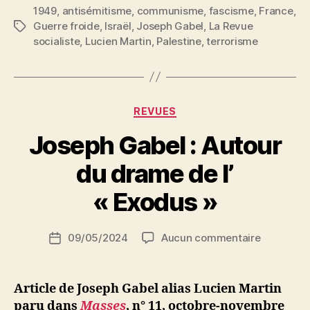
1949
,
antisémitisme
,
communisme
,
La
fascisme
,
France
,
Guerre froide
,
Israël
,
Joseph Gabel
,
La Revue
Étiquettes
politique
socialiste
,
Lucien Martin
,
Palestine
,
terrorisme
communiste
et
la
question
Catégories
REVUES
juive »
Joseph Gabel : Autour
P
du drame de l’
a
r
« Exodus »
S
i
Auteur
sur
09/05/2024
Aucun commentaire
N
Date
de
Joseph
e
de
l’article
Gabel
d
l’article
:
ji
Article de Joseph Gabel alias Lucien Martin
Autour
b
paru dans
Masses
,
n° 11, octobre-novembre