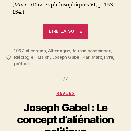
(
Marx
: Œuvres philosophiques VI, p. 153-
154.)
« Joseph
LIRE LA SUITE
Gabel
:
1967
,
aliénation
,
Allemagne
,
fausse conscience
La
,
idéologie
,
illusion
,
Joseph Gabel
,
Karl Marx
,
livre
,
Étiquettes
fausse
préface
conscience »
Catégories
REVUES
Joseph Gabel : Le
P
concept d’aliénation
a
r