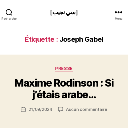
[سي نجيب]
Recherche
Menu
Étiquette :
Joseph Gabel
Catégories
PRESSE
P
Maxime Rodinson : Si
a
r
j’étais arabe…
S
i
Auteur
sur
21/09/2024
Aucun commentaire
N
Date
de
Maxime
e
de
l’article
Rodinson
d
l’article
: