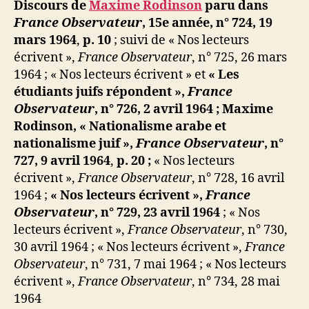
ji
Discours de
Maxime Rodinson
paru dans
Si
b
France Observateur
, 15e année, n° 724, 19
j’étais
mars 1964
,
p. 10
; suivi de « Nos lecteurs
arabe…
écrivent »,
France Observateur
, n° 725, 26 mars
1964 ; « Nos lecteurs écrivent » et
« Les
étudiants juifs répondent »,
France
Observateur
,
n° 726, 2 avril 1964 ;
Maxime
Rodinson, « Nationalisme arabe et
nationalisme juif »,
France Observateur
, n°
727, 9 avril 1964
,
p. 20
;
« Nos lecteurs
écrivent »,
France Observateur
, n° 728, 16 avril
1964 ;
« Nos lecteurs écrivent »,
France
Observateur
, n° 729, 23 avril 1964
; « Nos
lecteurs écrivent »,
France Observateur
, n° 730,
30 avril 1964 ; « Nos lecteurs écrivent »,
France
Observateur
, n° 731, 7 mai 1964 ; « Nos lecteurs
écrivent »,
France Observateur
, n° 734, 28 mai
1964