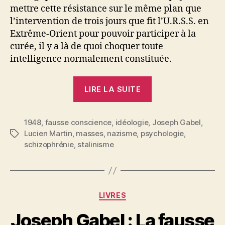
mettre cette résistance sur le même plan que
l’intervention de trois jours que fit l’U.R.S.S. en
Extrême-Orient pour pouvoir participer à la
curée, il y a là de quoi choquer toute
intelligence normalement constituée.
« Joseph
LIRE LA SUITE
Gabel
:
1948
,
fausse conscience
,
idéologie
,
L’âme
Joseph Gabel
,
Lucien Martin
,
masses
,
nazisme
,
psychologie
,
Étiquettes
néo-
schizophrénie
,
stalinisme
stalinienne.
Esquisse
d’une
psychopathologie
Catégories
LIVRES
P
Joseph Gabel : La fausse
a