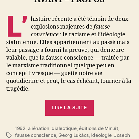
L’
histoire récente a été témoin de deux
explosions majeures de
fausse
conscience
: le racisme et l’idéologie
stalinienne. Elles appartiennent au passé mais
leur passage a fourni la preuve, qui demeure
valable, que la fausse conscience — traitée par
le marxisme traditionnel quelque peu en
concept livresque — guette notre vie
quotidienne et peut, le cas échéant, tourner à la
tragédie.
« Joseph
LIRE LA SUITE
Gabel
:
1962
,
aliénation
,
dialectique
,
éditions de Minuit
La
,
fausse conscience
,
Georg Lukács
,
idéologie
,
Joseph
Étiquettes
fausse