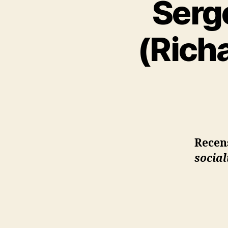
Serg
(Rich
Recen
social