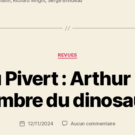
nsion
,
Richard Wright
,
Serge Brindeau
(Richard)
–
Puissance
Noire »
Catégories
REVUES
Pivert : Arthur 
P
ombre du dinosa
a
r
S
i
Auteur
sur
12/11/2024
Aucun commentaire
N
Date
de
Marceau
e
de