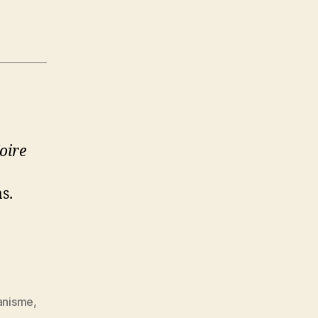
oire
s.
anisme
,