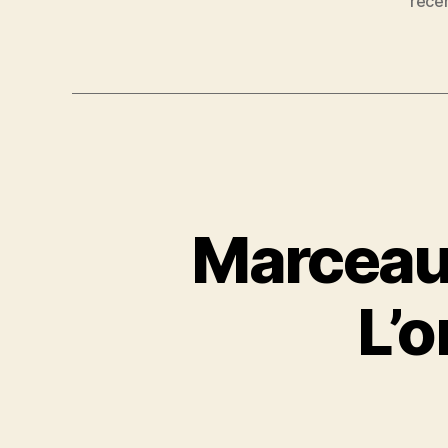
rece
Marceau 
L’