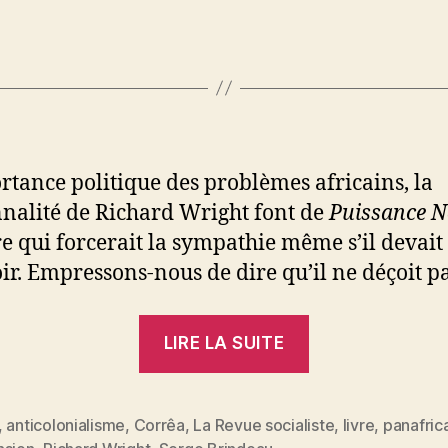
rtance politique des problèmes africains, la
nalité de Richard Wright font de
Puissance N
re qui forcerait la sympathie même s’il devait
ir. Empressons-nous de dire qu’il ne déçoit pa
« Serge
LIRE LA SUITE
Brindeau
:
WRIGHT
,
anticolonialisme
,
Corrêa
,
La Revue socialiste
,
livre
,
panafric
es