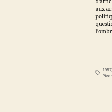
d’arti
aux arm
politi
questi
l’ombr
1957
Étiquett
Piver