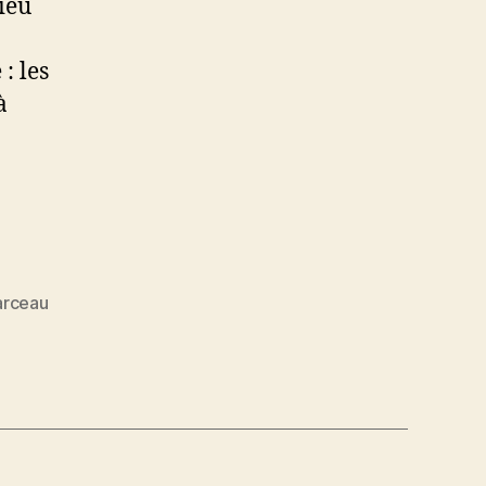
ieu
: les
à
rceau