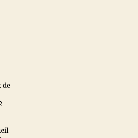
t de
2
eil