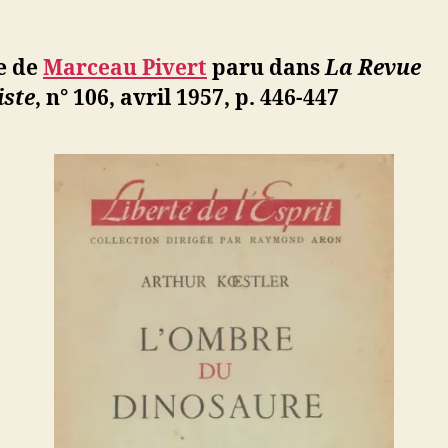
l’article
Pivert
d
l’article
:
ji
Arthur
b
e de
Marceau Pivert
paru dans
La Revue
Koestler,
iste
, n° 106, avril 1957, p. 446-447
L’ombre
du
dinosaur