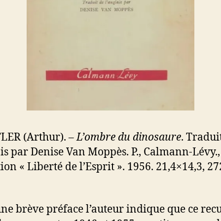
LER (Arthur). –
L’ombre du dinosaure
. Tradui
ais par Denise Van Moppès. P., Calmann-Lévy.,
ion « Liberté de l’Esprit ». 1956. 21,4×14,3, 27
ne brève préface l’auteur indique que ce recu