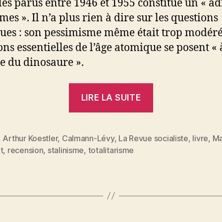
cles parus entre 1946 et 1955 constitue un « ad
es ». Il n’a plus rien à dire sur les questions
ques : son pessimisme même était trop modéré 
ons essentielles de l’âge atomique se posent « 
e du dinosaure ».
« Marceau
LIRE LA SUITE
Pivert
:
Arthur
,
Arthur Koestler
,
Calmann-Lévy
,
La Revue socialiste
,
livre
,
Ma
es
t
,
recension
,
stalinisme
,
totalitarisme
Koestler,
L’ombre
du
dinosaure »