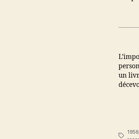
L’impo
person
un liv
décevo
1956
Étiquett