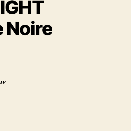
RIGHT
 Noire
ue
)
e