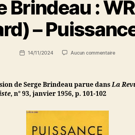
e Brindeau : W
P
ard) – Puissance
a
r
S
i
Auteur
sur
14/11/2024
Aucun commentaire
N
Date
de
Serge
e
de
l’article
Brindeau
d
l’article
:
ji
WRIGHT
b
sion de Serge Brindeau parue dans
La Rev
(Richard
iste
, n° 93, janvier 1956, p. 101-102
–
Puissanc
Noire