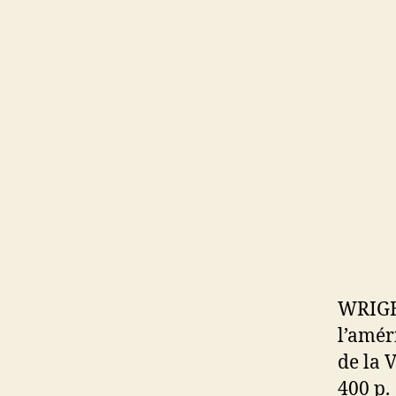
WRIGH
l’amér
de la 
400 p.