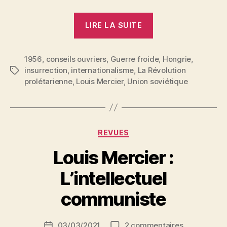
« Louis
LIRE LA SUITE
Mercier
:
1956
,
conseils ouvriers
,
Guerre froide
Pourquoi
,
Hongrie
,
insurrection
,
internationalisme
,
La Révolution
Étiquettes
et
prolétarienne
,
Louis Mercier
,
Union soviétique
comment
la
Hongrie
ouvrière
Catégories
REVUES
se
Louis Mercier :
bat »
P
L’intellectuel
a
r
communiste
S
i
Auteur
sur
03/03/2021
2 commentaires
N
Date