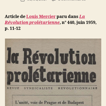
de
Louis
e
de
l’article
Mercier
d
l’article
:
ji
Article de
Louis Mercier
paru dans
La
L’intellectue
b
Révolution prolétarienne
,
n° 440, juin 1959,
communist
p. 11-12