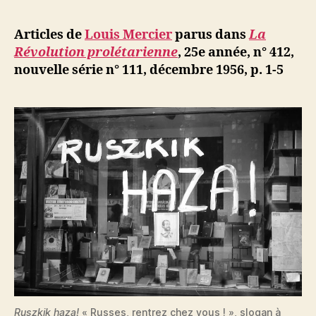
l’article
Mercier
d
l’article
:
ji
Articles de
Louis Mercier
parus dans
La
Pourquoi
b
Révolution prolétarienne
, 25e année, n° 412,
et
nouvelle série n° 111, décembre 1956, p. 1-5
comment
la
Hongrie
ouvrière
se
bat
Ruszkik haza!
« Russes, rentrez chez vous ! », slogan à