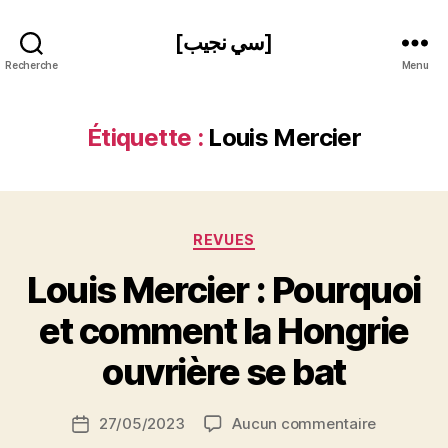
[سي نجيب]
Recherche
Menu
Étiquette :
Louis Mercier
Catégories
REVUES
Louis Mercier : Pourquoi
P
et comment la Hongrie
a
r
ouvrière se bat
S
i
Auteur
sur
27/05/2023
Aucun commentaire
N
Date
de
Louis
e
de