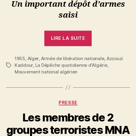
Un important dépôt d’armes
saisi
« Le
LIRE LA SUITE
tueur,
Azzouzi
1955
,
Alger
,
Armée de libération nationale
Kaddour
,
Azzouzi
Kaddour
,
La Dépêche quotidienne d'Algérie
,
Étiquettes
accueillit,
Mouvement national algérien
une
arme
dans
chaque
Catégories
PRESSE
main,
Les membres de 2
ceux
qui
groupes terroristes MNA
venaient