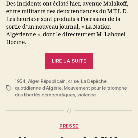
Des incidents ont éclaté hier, avenue Malakoff,
entre militants des deux tendances du M.T.L.D.
Les heurts se sont produits à l’occasion de la
sortie d’un nouveau journal, « La Nation
Algérienne », dont le directeur est M. Lahouel
Hocine.
« Incidents
LIRE LA SUITE
entre
militants
1954
,
Alger Républicain
,
crise
,
La Dépêche
des
quotidienne d'Algérie
,
Mouvement pour le triomphe
Étiquettes
deux
des libertés démocratiques
,
violence
tendances
du
MTLD »
Catégories
PRESSE
P