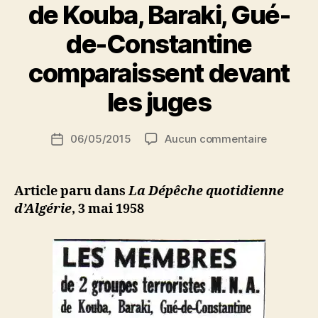
de Kouba, Baraki, Gué-
l’arrêter »
de-Constantine
P
comparaissent devant
a
r
les juges
S
i
Auteur
sur
06/05/2015
Aucun commentaire
N
Date
de
Les
e
de
l’article
membres
d
l’article
de
ji
Article paru dans
La Dépêche quotidienne
2
b
d’Algérie
, 3 mai 1958
groupes
terroriste
MNA
de
Kouba,
Baraki,
Gué-