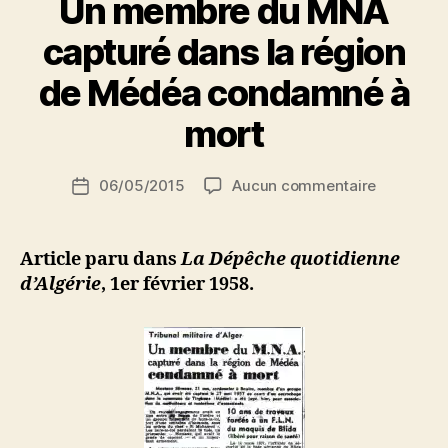
Un membre du MNA
a
r
capturé dans la région
N
e
de Médéa condamné à
d
ji
mort
b
S
Auteur
sur
06/05/2015
Aucun commentaire
i
Date
de
Un
d
de
l’article
membre
i
l’article
du
M
Article paru dans
La Dépêche quotidienne
MNA
o
d’Algérie
, 1er février 1958.
capturé
u
dans
s
la
s
région
a
de
Médéa
condamn