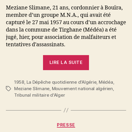
Meziane Slimane, 21 ans, cordonnier à Bouïra,
membre d’un groupe M.N.A., qui avait été
capturé le 27 mai 1957 au cours d’un accrochage
dans la commune de Tirghane (Médéa) a été
jugé, hier, pour association de malfaiteurs et
tentatives d’assassinats.
« Un
LIRE LA SUITE
membre
du
1958
,
La Dépêche quotidienne d'Algérie
MNA
,
Médéa
,
Meziane Slimane
,
Mouvement national algérien
,
Étiquettes
capturé
Tribunal militaire d'Alger
dans
la
région
de
Catégories
PRESSE
Médéa