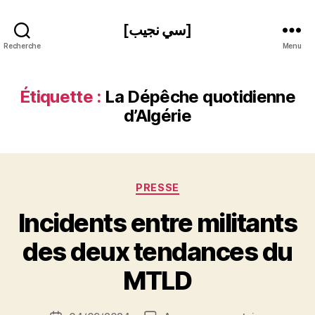
[سي نجيب]
Recherche
Menu
Étiquette :
La Dépêche quotidienne
d’Algérie
Catégories
PRESSE
Incidents entre militants
P
des deux tendances du
a
r
MTLD
S
i
Auteur