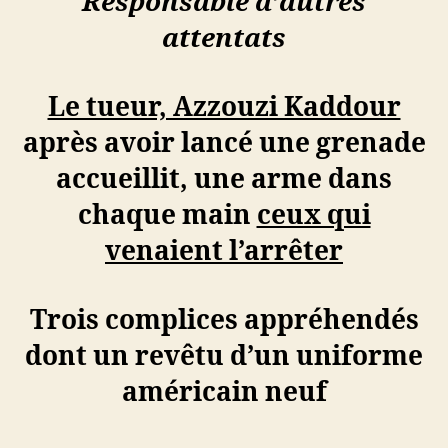
Responsable d’autres
main,
attentats
ceux
qui
venaient
l’arrêter
Le tueur, Azzouzi Kaddour
après avoir lancé une grenade
accueillit, une arme dans
chaque main
ceux qui
venaient l’arrêter
Trois complices appréhendés
dont un revêtu d’un
uniforme
américain neuf