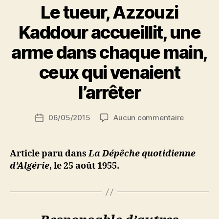
Le tueur, Azzouzi
condamné
P
à
Kaddour accueillit, une
a
mort »
r
arme dans chaque main,
N
e
ceux qui venaient
d
ji
l’arrêter
b
S
Auteur
sur
06/05/2015
Aucun commentaire
i
Date
de
Le
d
de
l’article
tueur,
i
l’article
Azzouzi
M
Article paru dans
La Dépêche quotidienne
Kaddour
o
d’Algérie
, le 25 août 1955.
accueillit,
u
une
s
arme
s
dans
a
chaque