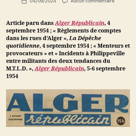
sur
04/09/2024
Aucun commentaire
N
Date
de
Incidents
e
de
l’article
entre
d
l’article
militants
ji
Article paru dans
Alger Républicain
, 4
des
b
septembre 1954 ; « Règlements de comptes
deux
dans les rues d’Alger »,
La Dépêche
tendance
quotidienne
, 4 septembre 1954 ;
« Menteurs et
du
provocateurs » et « Incidents à Philippeville
MTLD
entre militants des deux tendances du
M.T.L.D. »,
Alger Républicain
, 5-6 septembre
1954