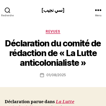
[سي نجيب]
Recherche
Menu
Catégories
REVUES
Déclaration du comité de
P
rédaction de « La Lutte
a
r
anticolonialiste »
S
i
Auteur
01/08/2025
N
Date
de
e
de
l’article
d
l’article
ji
b
Déclaration parue dans
La Lutte