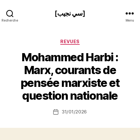
[سي نجيب]
Recherche
Menu
Catégories
REVUES
Mohammed Harbi :
Marx, courants de
P
pensée marxiste et
a
r
question nationale
S
i
Auteur
31/01/2026
N
Date
de
e
de
l’article
d
l’article
ji
b